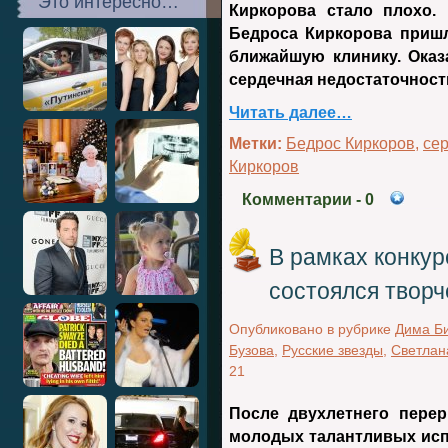
Это интересно…
Киркорова стало плохо.
Бедроса Киркорова пришл
ближайшую клинику. Оказ
сердечная недостаточност
Читать далее…
Метки:
Бедрос Киркоров
,
сер
Киркоров
Комментарии
- 0
В рамках конкур
состоялся твор
Опубликовано в рубрике
Дима Б
Бузова
,
Русские звезды
,
Светлан
21
После двухлетнего пере
молодых талантливых исп