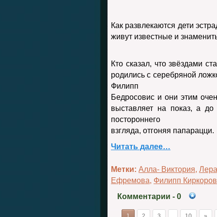
Как развлекаются дети эстр
живут известные и знамени
Кто сказал, что звёздами ст
родились с серебряной ложкой
Филипп
Бедросовис и они этим очен
выставляет на показ, а до
постороннего
взгляда, отгоняя папарацци.
Читать далее…
Метки:
Алла- Виктория
,
Лера
Ефремова
,
Филипп Киркоров
Комментарии
- 0
1
2
3
10
»