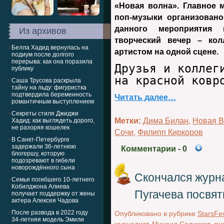
«Новая волна». Главное 
поп-музыки организовано
данного мероприятия
Из архивов
творческий вечер – кол
Белла Хадид вернулась на
артистом на одной сцене.
подиум после долгого
перерыва: как она поразила
Друзья и коллег
публику
на красной ковр
Саша Трусова раскрыла
тайну на льду: фигуристка
подтвердила беременность
Читать далее…
романтичным выступлением
Секреты стиля Джиджи
Метки:
Дима Билан
,
Новая В
Хадид: как выглядеть дорого,
не разоряя кошелек
Сочи
,
Филипп Киркоров
В Санкт-Петербурге
задержали 36-летнюю
Комментарии
- 0
блогершу, которую
подозревают в гибели
новорождённого сына
Скончался журна
Семья погибшего 10-летнего
Кобилджона Алиева
Пугачева посвят
получает поддержку от жены
актера Алексея Чадова
После развода в 2022 году
Опубликовано в рубрике
StarsFe
34-летняя модель Эмили