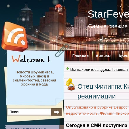
StarFev
Самые свежие 
Главная
Анонсы
Архи
Вы находитесь здесь:
Главная
Новости шоу-бизнеса,
мировых звезд и
знаменитостей, светская
хроника и мода
Отец Филиппа К
реанимации
Опубликовано в рубрике
Бедрос 
недостаточность
,
Филипп Киркор
Сегодня в СМИ поступила 