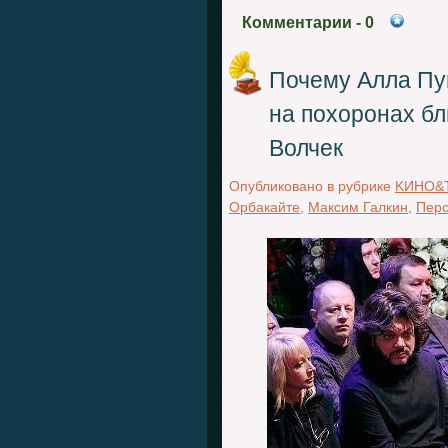
Комментарии
- 0
Почему Алла Пу
на похоронах бл
Волчек
Опубликовано в рубрике
KИНО&
Орбакайте
,
Максим Галкин
,
Пер