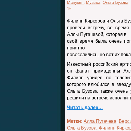
Манукян
,
Музыка
,
Ольга Бузова
,
16
Филипп Киркоров и Ольга Бу
провели встречу, во время
Аллы Пугачевой, которая в
своё время была очень по
приятно
повеселились, но вот их пок
Известный российский артис
он фанат примадонны Алл
Филипп увидел по телеви
которого влюбился в звезду 
Ольга Бузова также очень 
решили на встрече исполнить
Читать далее…
Метки:
Алла Пугачева
,
Верс
Ольга Бузова
,
Филипп Кирко