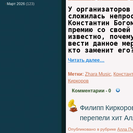
Март 2026
(123)
У организаторов
сложилась непро
Константин Бого
премию со своей
известно, почем
вести данное ме
кто заменит его
Читать далее…
Метки:
Zhara Music
,
Констан
Киркоров
Комментарии
- 0
Филипп Киркоров
перепели хит А
Опубликовано в рубрике
Алла Пу