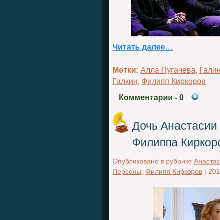
Читать далее…
Метки:
Алла Пугачева
,
Гали
Галкин
,
Филипп Киркоров
Комментарии
- 0
Дочь Анастасии
Филиппа Киркор
Опубликовано в рубрике
Анастас
Персоны
,
Филипп Киркоров
|
201