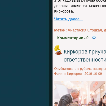
этот кадр вызвал бурю обсуж
девочка является маленьк
Киркорова.
Читать далее…
Метки:
Анастасия Стоцкая
,
д
Комментарии
- 0
Киркоров приуча
ответственност
Опубликовано в рубрике
звездны
Филипп Киркоров
|
2019-10-09