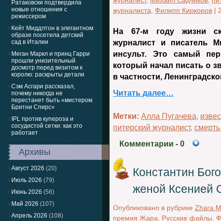
журналист
,
Михаил Садчиков
,
пи
Ратаковски подтвердила
новые отношения с
журналиста
,
Филипп Киркоров
|
режиссером
Кейт Миддлтон в элегантном
На 67-м году жизни ск
образе посетила детский
сад в Италии
журналист и писатель М
инсульт. Это самый пе
Меган Маркл и принц Гарри
прошли унизительный
который начал писать о зв
досмотр перед визитом к
королю: раскрыты детали
в частности, Ленинградско
Сэм Асгари рассказал,
Читать далее…
почему никогда не
перестанет быть «мистером
Бритни Спирс»
Метки:
Алла Пугачева
,
изве
IPL против купероза и
сосудистой сетки: как это
питерский журналист
,
смерть
работает
Комментарии
- 0
Архивы
Август 2026
(20)
Константин Бого
Июль 2026
(79)
женой Ксенией 
Июнь 2026
(56)
Май 2026
(107)
Опубликовано в рубрике
Zhara M
Апрель 2026
(108)
премия Жара
,
Русские файлы
,
Ф