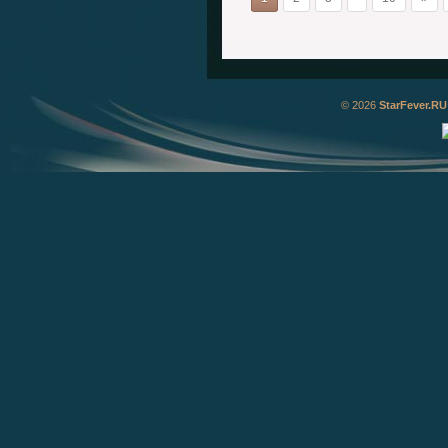
© 2026
StarFever.RU