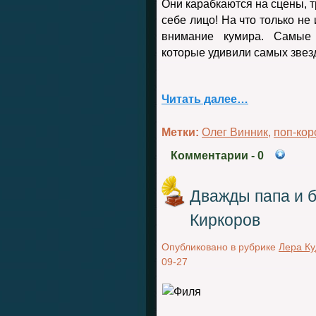
Они карабкаются на сцены, т
себе лицо! На что только не
внимание кумира. Самые 
которые удивили самых звезд
Читать далее…
Метки:
Олег Винник
,
поп-кор
Комментарии
- 0
Дважды папа и 
Киркоров
Опубликовано в рубрике
Лера К
09-27