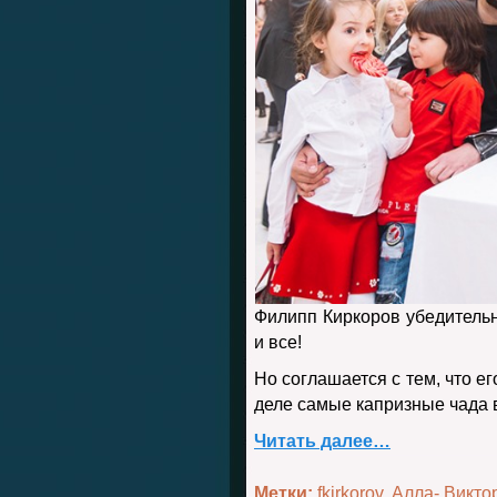
Филипп Киркоров убедительно
и все!
Но соглашается с тем, что е
деле самые капризные чада 
Читать далее…
Метки:
fkirkorov
,
Алла- Викто