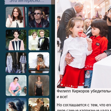
Это интересно…
Филипп Киркоров убедительно
и все!
Но соглашается с тем, что е
деле самые капризные чада 