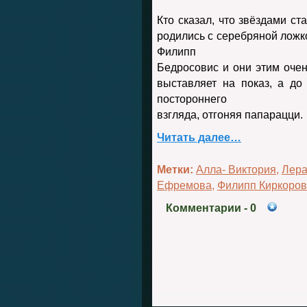
Кто сказал, что звёздами ст
родились с серебряной ложкой
Филипп
Бедросовис и они этим очен
выставляет на показ, а до
постороннего
взгляда, отгоняя папарацци.
Читать далее…
Метки:
Алла- Виктория
,
Лера
Ефремова
,
Филипп Киркоров
Комментарии
- 0