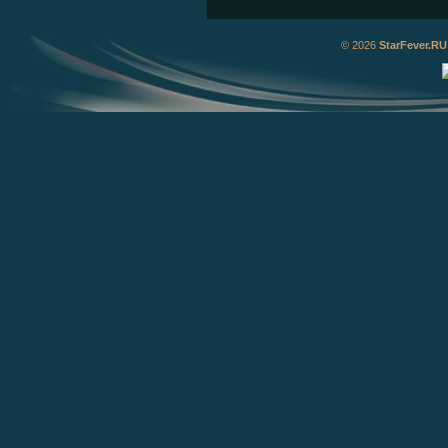
© 2026
StarFever.RU