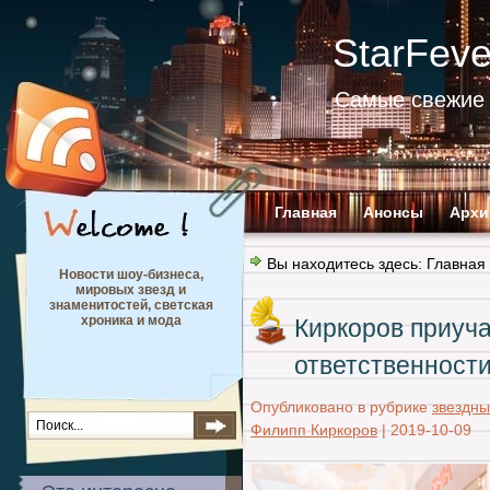
StarFev
Самые свежие 
Главная
Анонсы
Архи
Вы находитесь здесь:
Главная
Новости шоу-бизнеса,
мировых звезд и
знаменитостей, светская
хроника и мода
Киркоров приуча
ответственност
Опубликовано в рубрике
звездны
Филипп Киркоров
|
2019-10-09