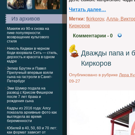
Читать далее…
Из архивов
Метки:
fkirkorov
,
Алла- Викто
Киркоров
Макияж из 90-х снова на
пике популярности:
Комментарии
- 0
возвращение культового
стиля
Николь Кидман в черном
Дважды папа и 
боди взорвала Сеть — стиль,
дерзость и красота в одном
кадре
Киркоров
Зепюр Брутян и Павел
Прилучный впервые взяли
Опубликовано в рубрике
Лера К
сына на гастроли в Санкт-
09-27
Петербург
Эми Шумер подала на
развод с Крисом Фишером
после 7 лет брака и
рождения сына
Кадры из 2016 года: Алсу
показала архивные фото как
выглядела во время
беременности
Юбилей в 40, 50, 60 и 70 лет:
как формат зависит от