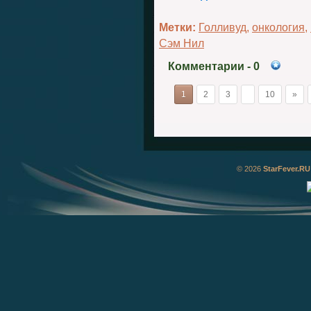
Метки:
Голливуд
,
онкология
,
Сэм Нил
Комментарии
- 0
1
2
3
10
»
© 2026
StarFever.RU