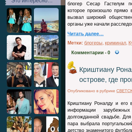
Это интересно…
блогер Сесар Гастелум п
которое произошло прямо 
вызвал широкий обществен
органы уже начали расследо
Читать далее…
Метки:
блогеры
,
криминал
,
К
Комментарии
- 0
Криштиану Рона
острове, где пр
Опубликовано в рубрике
СВЕТС
Криштиану Роналду и его 
информации зарубежны
долгожданной свадьбе. Дл
пара выбрала португальски
детство знаменитого футболи