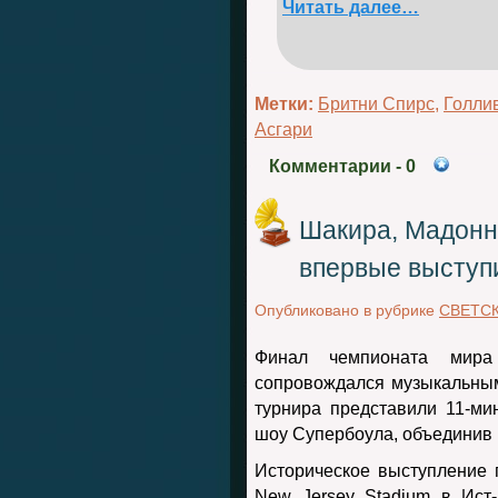
Читать далее…
Метки:
Бритни Спирс
,
Голли
Асгари
Комментарии
- 0
Шакира, Мадонн
впервые выступ
Опубликовано в рубрике
СВЕТС
Финал чемпионата мир
сопровождался музыкальны
турнира представили 11-ми
шоу Супербоула, объединив 
Историческое выступление
New Jersey Stadium в Ист