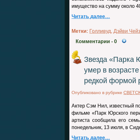
имущество на сумму около
4
Читать далее…
Метки:
Голливуд
,
Дэйви Чей
Комментарии
- 0
Звезда «Парка 
умер в возрасте
редкой формой 
Опубликовано в рубрике
СВЕТС
Актер Сэм Нил, известный по
фильме «Парк Юрского перио
артиста сообщила его семь
понедельник, 13 июля, в Сид
Читать далее…