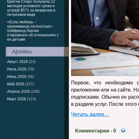
Бритни Спирс получила 12
месяцев условного срока и
штраф $571 за вождении в
нетрезвом виде
«Если любишь –
принимаешь полностью»:
бойфренд Лерчек
откровенно об отношениях с
ее детьми
Архивы
Август 2026
(23)
Июль 2026
(79)
Июнь 2026
(56)
Первое, что необходимо 
Май 2026
(107)
приложении или на сайте. Н
Апрель 2026
(108)
подписками. Обычно он расп
Март 2026
(123)
в разделе услуг. После этого
Читать далее…
Комментарии
- 0