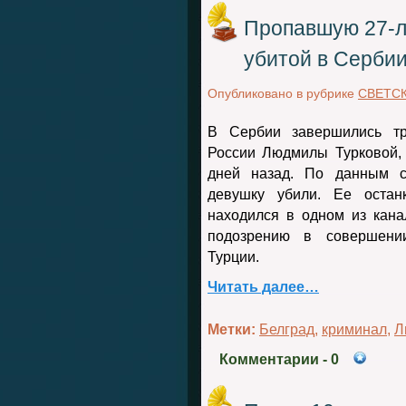
Пропавшую 27-л
убитой в Сербии
Опубликовано в рубрике
СВЕТС
В Сербии завершились тра
России Людмилы Турковой, 
дней назад. По данным се
девушку убили. Ее остан
находился в одном из кана
подозрению в совершени
Турции.
Читать далее…
Метки:
Белград
,
криминал
,
Л
Комментарии
- 0