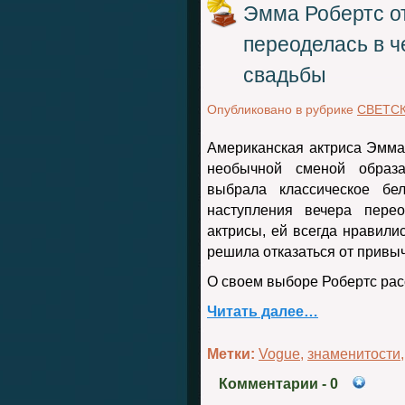
Эмма Робертс от
переоделась в ч
свадьбы
Опубликовано в рубрике
СВЕТС
Американская актриса Эмма
необычной сменой образ
выбрала классическое бе
наступления вечера пере
актрисы, ей всегда нравили
решила отказаться от привы
О своем выборе Робертс рас
Читать далее…
Метки:
Vogue
,
знаменитости
Комментарии
- 0