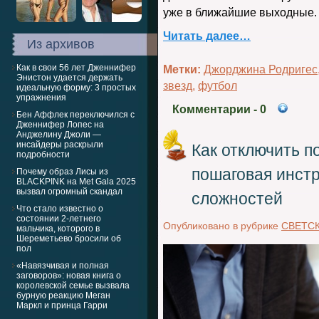
уже в ближайшие выходные.
Читать далее…
Из архивов
Как в свои 56 лет Дженнифер
Метки:
Джорджина Родригес
Энистон удается держать
звезд
,
футбол
идеальную форму: 3 простых
упражнения
Комментарии
- 0
Бен Аффлек переключился с
Дженнифер Лопес на
Анджелину Джоли —
инсайдеры раскрыли
Как отключить 
подробности
пошаговая инст
Почему образ Лисы из
BLACKPINK на Met Gala 2025
вызвал огромный скандал
сложностей
Что стало известно о
состоянии 2-летнего
Опубликовано в рубрике
СВЕТС
мальчика, которого в
Шереметьево бросили об
пол
«Навязчивая и полная
заговоров»: новая книга о
королевской семье вызвала
бурную реакцию Меган
Маркл и принца Гарри