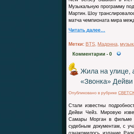
Музыкальную программу под
Мартин. Шоу транслировало
матча чемпионата мира меж
Читать далее…
Метки:
BTS
,
Мадонна
,
музык
Комментарии
- 0
Жила на улице, 
«Звонка» Дейви
Опубликовано в рубрике
СВЕТС
Стали известны подробнос
Дейви Чейз. Мировую изве
Самары Морган в фильме у
судебным документам, с уч
ознакомилось издание
Pag