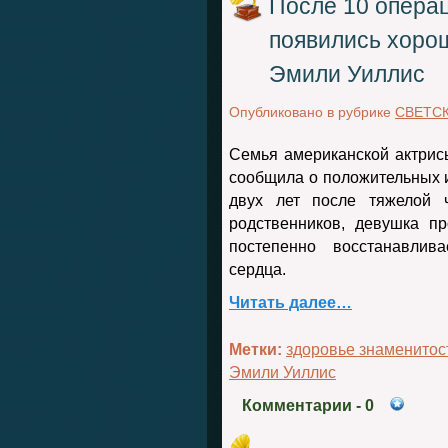
После 10 операц
появились хоро
Эмили Уиллис
Опубликовано в рубрике
СВЕТС
Семья американской актри
сообщила о положительных и
двух лет после тяжелой 
родственников, девушка п
постепенно восстанавлив
сердца.
Читать далее…
Метки:
здоровье знаменитос
Эмили Уиллис
Комментарии
- 0