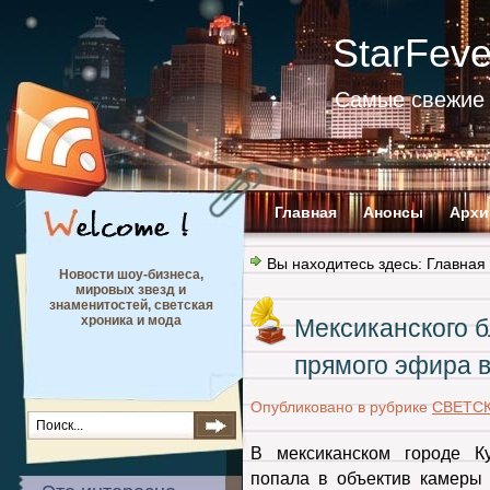
StarFev
Самые свежие 
Главная
Анонсы
Архи
Вы находитесь здесь:
Главная
Новости шоу-бизнеса,
мировых звезд и
знаменитостей, светская
хроника и мода
Мексиканского б
прямого эфира 
Опубликовано в рубрике
СВЕТС
В мексиканском городе Ку
попала в объектив камеры