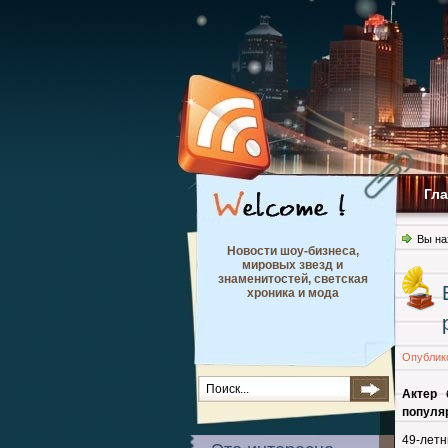
Гл
Вы на
Новости шоу-бизнеса,
мировых звезд и
знаменитостей, светская
хроника и мода
Опублик
Актер 
популяр
49-лет