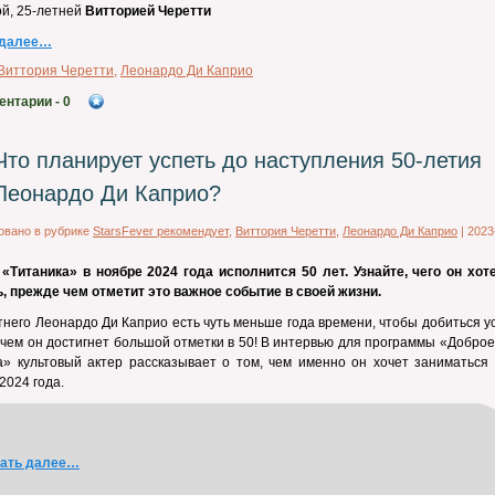
й, 25-летней
Витторией Черетти
 далее…
Виттория Черетти
,
Леонардо Ди Каприо
ентарии
- 0
Что планирует успеть до наступления 50-летия
Леонардо Ди Каприо?
овано в рубрике
StarsFever рекомендует
,
Виттория Черетти
,
Леонардо Ди Каприо
|
2023
«Титаника» в ноябре 2024 года исполнится 50 лет. Узнайте, чего он хот
, прежде чем отметит это важное событие в своей жизни.
тнего Леонардо Ди Каприо есть чуть меньше года времени, чтобы добиться у
чем он достигнет большой отметки в 50! В интервью для программы «Доброе
» культовый актер рассказывает о том, чем именно он хочет заниматься 
2024 года.
тать далее…