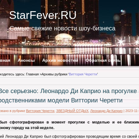
StarFever.RU
Самые свежие новости шоу-бизнеса
авная
Анонсы
Архив новостей
Обратная связь
ходитесь здесь:
Главная
>Архивы рубрики ‘
Виттория Черетти
’
Все серьезно: Леонардо Ди Каприо на прогулке 
родственниками модели Виттории Черетти
овано в рубрике
Виттория Черетти
,
ЗВЕЗДНЫЙ ОТДЫХ
,
Леонардо Ди Каприо
|
2023-11-
был сфотографирован в момент прогулки с моделью и ее близки
ному городу на этой неделе.
ний Леонардо Ди Каприо был сфотографирован проводящим время со своей 