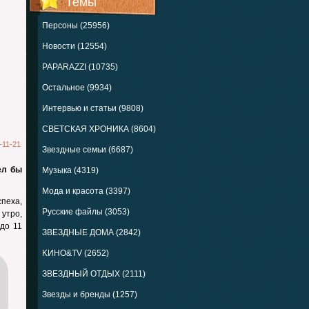
Темы
Персоны (25956)
Новости (12554)
PAPARAZZI (10735)
Остальное (9934)
Интервью и статьи (9808)
СВЕТСКАЯ ХРОНИКА (8604)
-11-21
Звездные семьи (6687)
ел бы
Музыка (4319)
Мода и красота (3397)
спеха,
Русские файлы (3053)
 утро,
до 11
ЗВЕЗДНЫЕ ДОМА (2842)
KИНО&TV (2652)
ЗВЕЗДНЫЙ ОТДЫХ (2111)
Звезды и бренды (1257)