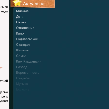
Актуально...
 были
Мнение
 едва
Дети
Семьи
Отношения
Кино
Родительское
Скандал
Фильмы
Семья
Ким Кардашьян
Развод
023-
Беременность
Свадьба
етней
Музыка
Болезнь
делью
т речь
дуэтом