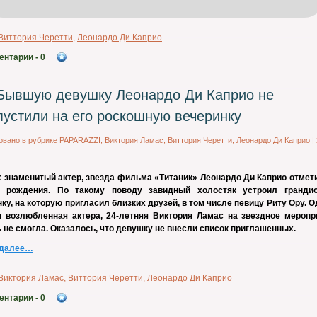
Виттория Черетти
,
Леонардо Ди Каприо
ентарии
- 0
Бывшую девушку Леонардо Ди Каприо не
пустили на его роскошную вечеринку
овано в рубрике
PAPARAZZI
,
Виктория Ламас
,
Виттория Черетти
,
Леонардо Ди Каприо
|
х знаменитый актер, звезда фильма «Титаник» Леонардо Ди Каприо отмети
 рождения. По такому поводу завидный холостяк устроил гранди
ку, на которую пригласил близких друзей, в том числе певицу Риту Ору. 
 возлюбленная актера, 24-летняя Виктория Ламас на звездное меропр
 не смогла. Оказалось, что девушку не внесли список приглашенных.
 далее…
Виктория Ламас
,
Виттория Черетти
,
Леонардо Ди Каприо
ентарии
- 0