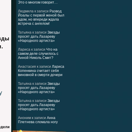
Это о многом говорит…
Людмила
к записи
Развод
Йоалы с первой женой был
адом, но впереди ждала
встреча с ангелом!
Татьяна
к записи
Звезды
просят дать Лазареву
зды
«Народного артиста»
и.
Лариса
к записи
Что на
самом деле случилось с
Анной Николь Смит?
Анастасия
к записи
Лариса
Копенкина считает себя
виновной в смерти дочери
Татьяна
к записи
Звезды
просят дать Лазареву
у
«Народного артиста»
Татьяна
к записи
Звезды
просят дать Лазареву
«Народного артиста»
Аноним
к записи
Анна
Плетнева сломала ногу
едели