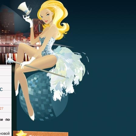
с
27
ми по
новой