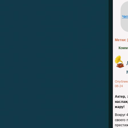
Чи
Метки:
Комм
Опублик
08-24
Актер,
наслаж
жару!
Вокруг 
своего 
прести