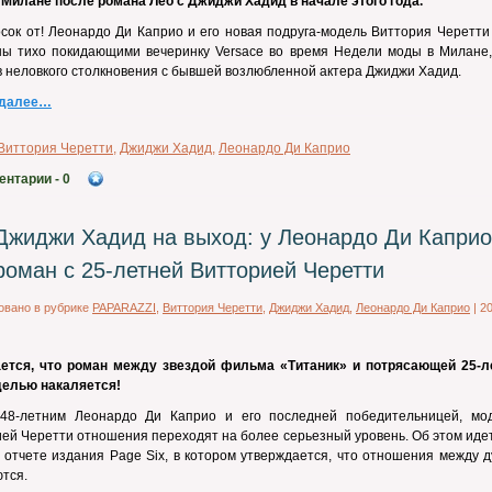
 Милане после романа Лео с Джиджи Хадид в начале этого года.
сок от! Леонардо Ди Каприо и его новая подруга-модель Виттория Черетти
ны тихо покидающими вечеринку Versace во время Недели моды в Милане,
 неловкого столкновения с бывшей возлюбленной актера Джиджи Хадид.
 далее…
Виттория Черетти
,
Джиджи Хадид
,
Леонардо Ди Каприо
ентарии
- 0
Джиджи Хадид на выход: у Леонардо Ди Каприо
роман с 25-летней Витторией Черетти
овано в рубрике
PAPARAZZI
,
Виттория Черетти
,
Джиджи Хадид
,
Леонардо Ди Каприо
|
2
ется, что роман между звездой фильма «Титаник» и потрясающей 25-л
делью накаляется!
48-летним Леонардо Ди Каприо и его последней победительницей, мо
ей Черетти отношения переходят на более серьезный уровень. Об этом иде
 отчете издания Page Six, в котором утверждается, что отношения между 
тся.