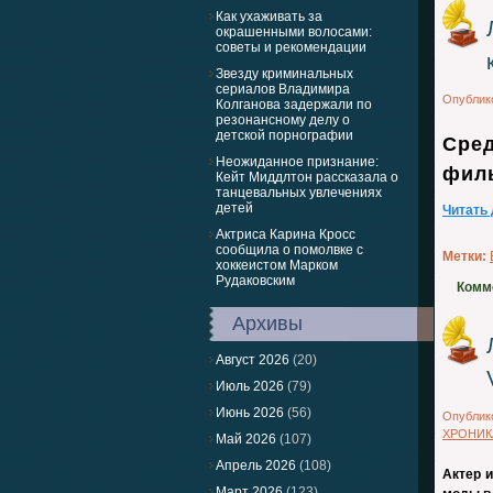
Как ухаживать за
окрашенными волосами:
советы и рекомендации
Звезду криминальных
сериалов Владимира
Опублик
Колганова задержали по
резонансному делу о
детской порнографии
Сред
Неожиданное признание:
филь
Кейт Миддлтон рассказала о
танцевальных увлечениях
детей
Читать
Актриса Карина Кросс
сообщила о помолвке с
Метки:
хоккеистом Марком
Рудаковским
Комм
Архивы
Август 2026
(20)
Июль 2026
(79)
Июнь 2026
(56)
Опублик
ХРОНИК
Май 2026
(107)
Апрель 2026
(108)
Актер 
Март 2026
(123)