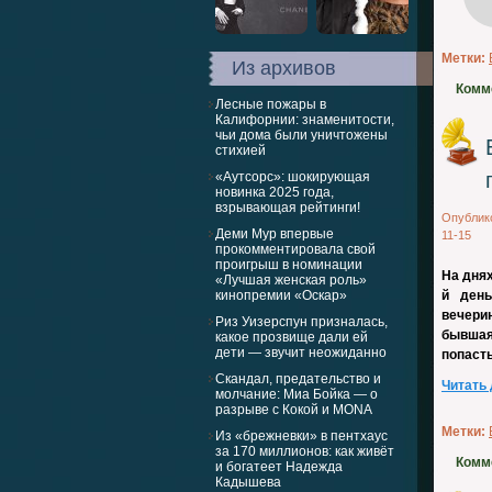
Метки:
Из архивов
Комм
Лесные пожары в
Калифорнии: знаменитости,
чьи дома были уничтожены
стихией
«Аутсорс»: шокирующая
новинка 2025 года,
взрывающая рейтинги!
Опублик
Деми Мур впервые
11-15
прокомментировала свой
проигрыш в номинации
На дня
«Лучшая женская роль»
кинопремии «Оскар»
й день
вечерин
Риз Уизерспун призналась,
бывшая
какое прозвище дали ей
дети — звучит неожиданно
попасть
Скандал, предательство и
Читать
молчание: Миа Бойка — о
разрыве с Кокой и MONA
Метки:
Из «брежневки» в пентхаус
за 170 миллионов: как живёт
Комм
и богатеет Надежда
Кадышева