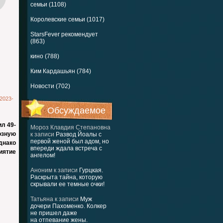
семьи (1108)
Королевские семьи (1017)
StarsFever рекомендует
(863)
кино (788)
Ким Кардашьян (784)
Новости (702)
2023-
Обсуждаемое
л 49-
Мороз Клавдия Степановна
озную
к записи
Развод Йоалы с
первой женой был адом, но
Однако
впереди ждала встреча с
иятие
ангелом!
Аноним
к записи
Гурцкая.
Раскрыта тайна, которую
скрывали ее темные очки!
Татьяна
к записи
Муж
дочери Пахоменко. Колкер
не пришел даже
на отпевание жены.