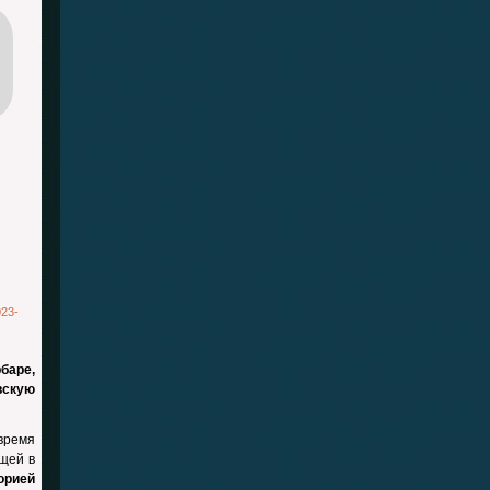
023-
баре,
вскую
 время
щей в
орией