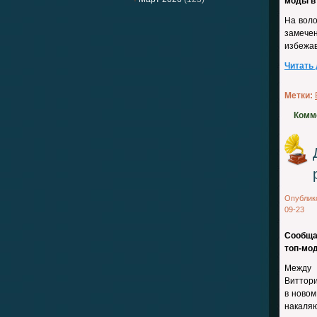
моды в
На воло
замече
избежав
Читать
Метки:
Комм
Опублик
09-23
Сообща
топ-мо
Между 
Виттори
в новом
накаляю