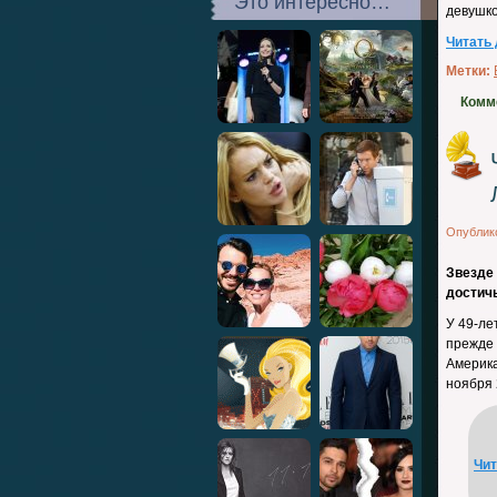
Это интересно…
девушко
Читать
Метки:
Комм
Опублик
Звезде 
достичь
У 49-ле
прежде 
Америка
ноября 
Чи