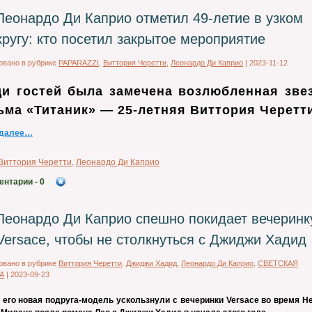
Леонардо Ди Каприо отметил 49-летие в узком
кругу: кто посетил закрытое мероприятие
овано в рубрике
PAPARAZZI
,
Виттория Черетти
,
Леонардо Ди Каприо
|
2023-11-12
и гостей была замечена возлюбленная зве
ма «Титаник» — 25-летняя Виттория Черетт
 далее…
Виттория Черетти
,
Леонардо Ди Каприо
ентарии
- 0
Леонардо Ди Каприо спешно покидает вечеринк
Versace, чтобы не столкнуться с Джиджи Хадид
овано в рубрике
Виттория Черетти
,
Джиджи Хадид
,
Леонардо Ди Каприо
,
СВЕТСКАЯ
А
|
2023-09-23
и его новая подруга-модель ускользнули с вечеринки Versace во время Н