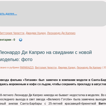
тать далее…
Виттория Черетти
,
Джиджи Хадид
,
Леонардо Ди Каприо
ентарии
- 0
Леонардо Ди Каприо на свидании с новой
моделью: фото
овано в рубрике
PAPARAZZI
,
Виттория Черетти
,
Джиджи Хадид
,
Леонардо Ди Каприо
|
2
 звезда фильма «Титаник» был замечен в компании модели в Санта-Бар
даясь мороженым и кофе со льдом, чтобы сохранить прохладу в августо
48-летнего Леонардо Ди Каприо никогда не бывает недостатка в моделях. Во
последнего выхода в свет звезда «Великого Гэтсби» была замечена выходя
жный анклав Санта-Барбары с 25-летней красавицей-брюнеткой
Витт