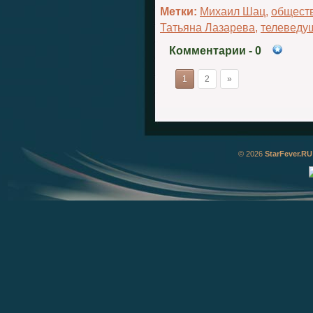
Метки:
Михаил Шац
,
общест
Татьяна Лазарева
,
телеведу
Комментарии
- 0
1
2
»
© 2026
StarFever.RU