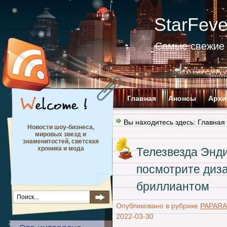
StarFev
Самые свежие 
Главная
Анонсы
Архи
Вы находитесь здесь:
Главная
Новости шоу-бизнеса,
мировых звезд и
знаменитостей, светская
хроника и мода
Телезвезда Энд
посмотрите диза
бриллиантом
Опубликовано в рубрике
PAPARA
2022-03-30