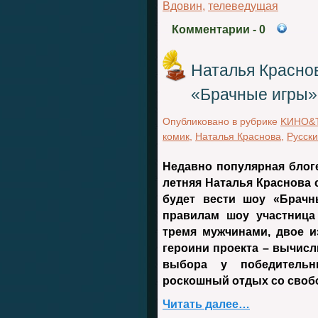
Вдовин
,
телеведущая
Комментарии
- 0
Наталья Краснов
«Брачные игры» 
Опубликовано в рубрике
KИНО&
комик
,
Наталья Краснова
,
Русски
Недавно популярная блоге
летняя Наталья Краснова 
будет вести шоу «Брачн
правилам шоу участница
тремя мужчинами, двое и
героини проекта – вычисл
выбора у победительн
роскошный отдых со сво
Читать далее…