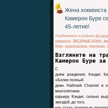
Жена хоккеиста
Камерон Буре се
45-летие!
Опубликовано в рубрике
45-лети
хоккеиста
,
ЗВЕЗДНЫЕ ДОМА
,
Зв
Буре
,
писательница
,
продюсер
,
Взгляните на тр
Камерон Буре за
С
днём рождения, Кэндис Ка
«Более полный
дом» Hallmark Channel и н
многолетнюю
карьеру Кэндис сильно выр
звездой, до того,
как стала основным продук