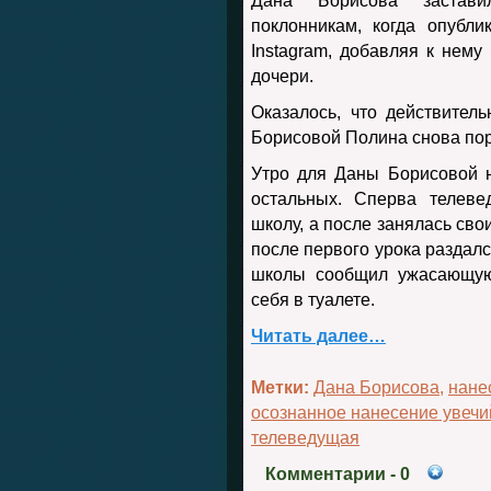
Дана Борисова застави
поклонникам, когда опубл
Instagram, добавляя к нем
дочери.
Оказалось, что действител
Борисовой Полина снова пор
Утро для Даны Борисовой 
остальных. Сперва телеве
школу, а после занялась св
после первого урока раздал
школы сообщил ужасающую 
себя в туалете.
Читать далее…
Метки:
Дана Борисова
,
нане
осознанное нанесение увечи
телеведущая
Комментарии
- 0