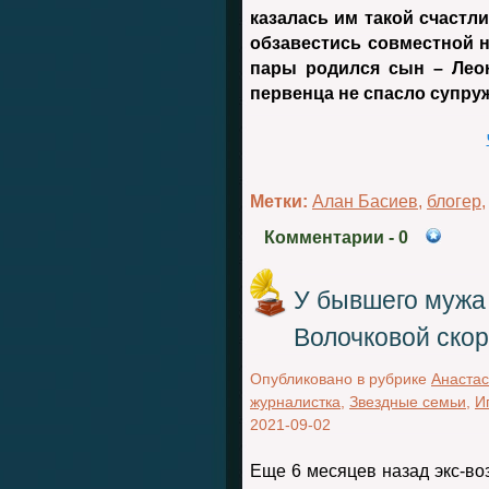
казалась им такой счастл
обзавестись совместной н
пары родился сын – Леон
первенца не спасло супруж
Метки:
Алан Басиев
,
блогер
Комментарии
- 0
У бывшего мужа
Волочковой скор
Опубликовано в рубрике
Анастас
журналистка
,
Звездные семьи
,
И
2021-09-02
Еще 6 месяцев назад экс-в