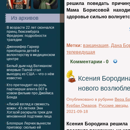
решила поведать причин
Мама Борисовой находи
здоровье сильно волнуетс
Из архивов
В возрасте 22 лет скончался
принц Люксембурга
Фредерик: подробности
трагедии
Метки:
вакцинация
,
Дана Бо
Дженнифер Гарнер
приобщила детей к
телеведущая
волонтерству в медицинском
центре
Комментарии
- 0
Белый дым над Ватиканом:
впервые Папой стал
выходец из США – что о нём
Ксения Бородина
известно
Кто претендует на роль
нового возлюбл
партнерши агента 007 в
новом фильме про Джеймса
Бонда
Опубликовано в рубрике
Вера Б
«Лисий взгляд и свежесть
Курбан Омаров
,
Русские звезды
кожи»: 43-летняя Энн
2021-09-18
Хэтэуэй раскрыла трюк для
мгновенной подтяжки лица
Блогерше Лерчек вынесли
Ксения Бородина решила 
приговор: сколько ей