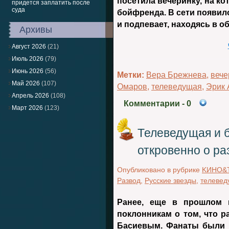
посетила вечеринку, на к
придется заплатить после
суда
бойфренда. В сети появил
и подпевает, находясь в о
Архивы
Август 2026
(21)
Июль 2026
(79)
Июнь 2026
(56)
Метки:
Вера Брежнева
,
вече
Май 2026
(107)
Омаров
,
телеведущая
,
Эрик 
Апрель 2026
(108)
Комментарии
- 0
Март 2026
(123)
Телеведущая и б
откровенно о р
Опубликовано в рубрике
KИНО&
Развод
,
Русские звезды
,
телевед
Ранее, еще в прошлом 
поклонникам о том, что р
Басиевым. Фанаты были 