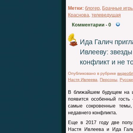
Метки:
блогер
,
Брачные игр
Краснова
,
телеведущая
Комментарии
- 0
Ида Галич пригл
Ивлееву: звезды
конфликт и не т
Опубликовано в рубрике
видеоб
Настя Ивлеева
,
Персоны
,
Русски
В ближайшем будущем на 
появится особенный гость
самые сокровенные темы,
недавнего конфликта.
Еще в 2017 году две попу
Настя Ивлеева и Ида Гали