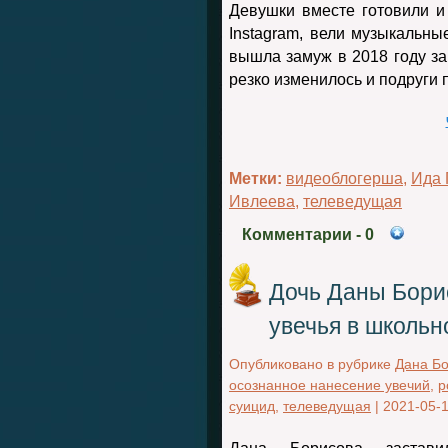
Девушки вместе готовили и
Instagram, вели музыкальны
вышла замуж в 2018 году за
резко изменилось и подруги
Метки:
видеоблогерша
,
Ида 
Ивлеева
,
телеведущая
Комментарии
- 0
Дочь Даны Бори
увечья в школьн
Опубликовано в рубрике
Дана Б
осознанное нанесение увечий
,
р
суицид
,
телеведущая
|
2021-05-