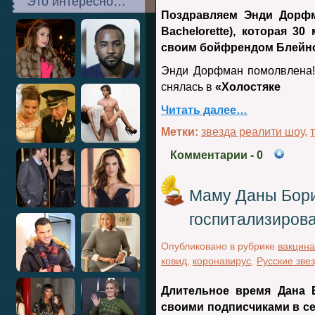
Это интересно…
Поздравляем Энди Дорфм
Bachelorette), которая 30
своим бойфрендом Блейн
Энди Дорфман помолвлена! 
снялась в
«Холостяке
Читать далее…
Метки:
звезда реалити шоу
,
Комментарии
- 0
Маму Даны Бори
госпитализиров
Опубликовано в рубрике
вакцин
ковид
,
коронавирус
,
Русские зве
Длительное время Дана 
своими подписчиками в се