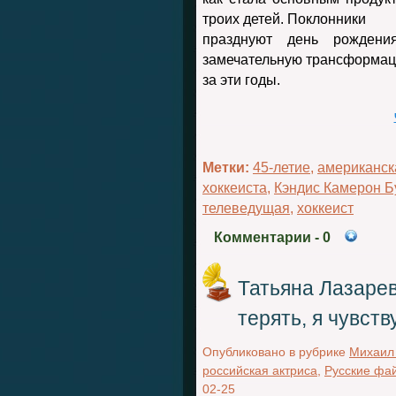
троих детей. Поклонники
празднуют день рождени
замечательную трансформа
за эти годы.
Метки:
45-летие
,
американск
хоккеиста
,
Кэндис Камерон Б
телеведущая
,
хоккеист
Комментарии
- 0
Татьяна Лазарев
терять, я чувст
Опубликовано в рубрике
Михаил
российская актриса
,
Русские фа
02-25