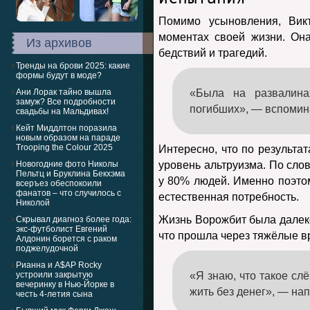
Помимо усыновления, Вик
моментах своей жизни. Он
Из архивов
бедствий и трагедий.
Тренды на брови 2025: какие
формы будут в моде?
Ани Лорак тайно вышла
«Была на развалина
замуж? Все подробности
погибших», — вспомин
свадьбы на Мальдивах!
Кейт Миддлтон поразила
новым образом на параде
Trooping the Colour 2025
Интересно, что по результат
Новогодние фото Николы
уровень альтруизма. По слов
Пельтц и Бруклина Бекхэма
у 80% людей. Именно поэтом
всеръез обеспокоили
фанатов – что случилось с
естественная потребность.
Николой
Жизнь Ворожбит была далеко
Скрывал диагноз более года:
экс-футболист Евгений
что прошла через тяжёлые в
Алдонин борется с раком
поджелудочной
Рианна и A$AP Rocky
устроили закрытую
«Я знаю, что такое слё
вечеринку в Нью-Йорке в
жить без денег», — нап
честь 4-летия сына