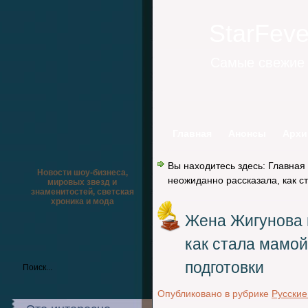
StarFev
Самые свежие 
Главная
Анонсы
Архи
Вы находитесь здесь:
Главная
Новости шоу-бизнеса,
неожиданно рассказала, как с
мировых звезд и
знаменитостей, светская
хроника и мода
Жена Жигунова 
как стала мамой
подготовки
Опубликовано в рубрике
Русские