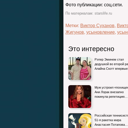
Фото публикации: соц.сети.
По материалам: starslife.ru
Метки:
Виктор Суханов
,
Викт
Жигунов
,
усыновление
,
усын
Это интересно
Рэпер Эминем стал
дедушкой во второй ра
Алайна Скотт впервы
Муж устроил «похище
Ани Лорак внезапно
покинула репетицию…
Российская теннисист
51-я ракетка мира
Анастасия Потапова…