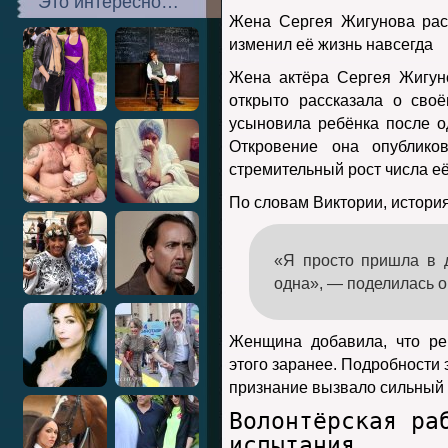
Это интересно…
Жена Сергея Жигунова расс
изменил её жизнь навсегда
Жена актёра Сергея Жигу
открыто рассказала о сво
усыновила ребёнка после од
Откровение она опублико
стремительный рост числа её
По словам Виктории, истори
«Я просто пришла в д
одна», — поделилась о
Женщина добавила, что ре
этого заранее. Подробности 
признание вызвало сильный о
Волонтёрская ра
испытания