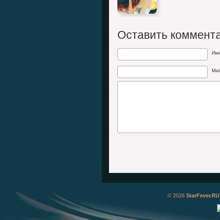
Оставить коммент
Им
Mai
© 2026
StarFever.RU