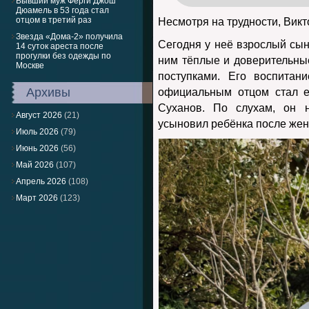
Бывший муж Ферги Джош
Дюамель в 53 года стал
отцом в третий раз
Несмотря на трудности, Викт
Звезда «Дома-2» получила
Сегодня у неё взрослый сын
14 суток ареста после
прогулки без одежды по
ним тёплые и доверительные
Москве
поступками. Его воспитан
Архивы
официальным отцом стал 
Суханов. По слухам, он н
Август 2026
(21)
усыновил ребёнка после жен
Июль 2026
(79)
Июнь 2026
(56)
Май 2026
(107)
Апрель 2026
(108)
Март 2026
(123)