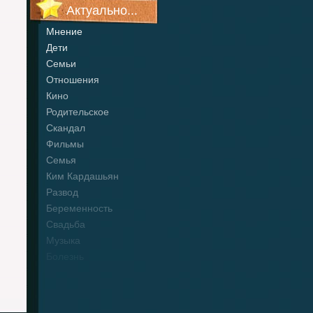
Актуально...
Мнение
Дети
Семьи
Отношения
Кино
Родительское
Скандал
Фильмы
Семья
Ким Кардашьян
Развод
Беременность
Свадьба
Музыка
Болезнь