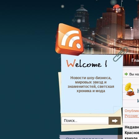
Гл
Вы на
Новости шоу-бизнеса,
мировых звезд и
знаменитостей, светская
хроника и мода
Опублик
Русские
Недавн
Красно
канале