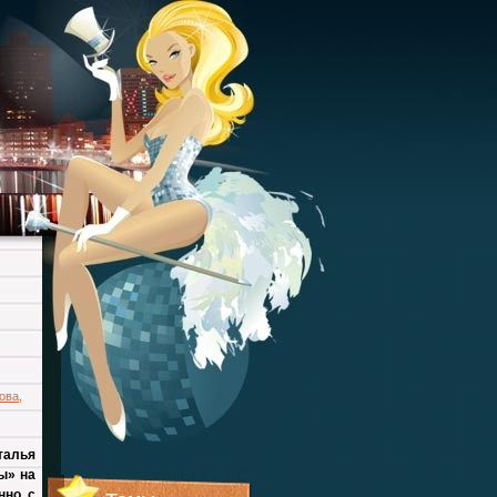
ова
,
талья
ы» на
нно с