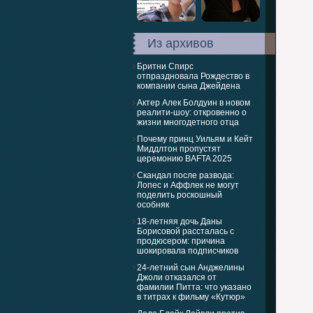
Из архивов
Бритни Спирс
отпраздновала Рождество в
компании сына Джейдена
Актер Алек Болдуин в новом
реалити-шоу: откровенно о
жизни многодетного отца
Почему принц Уильям и Кейт
Миддлтон пропустят
церемонию BAFTA 2025
Скандал после развода:
Лопес и Аффлек не могут
поделить роскошный
особняк
18-летняя дочь Даны
Борисовой рассталась с
продюсером: причина
шокировала подписчиков
24-летний сын Анджелины
Джоли отказался от
фамилии Питта: что указано
в титрах к фильму «Кутюр»