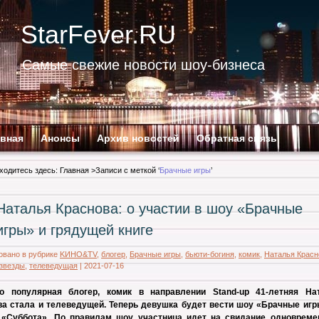
StarFever.RU
Самые свежие новости шоу-бизнеса
авная
Анонсы
Архив новостей
Обратная связь
ходитесь здесь:
Главная
>Записи с меткой ‘
Брачные игры
’
Наталья Краснова: о участии в шоу «Брачные
игры» и грядущей книге
овано в рубрике
KИНО&TV
,
блогер
,
Брачные игры
,
бьюти-богиня
,
комик
,
Наталья Красн
 звезды
,
телеведущая
|
2021-07-16
о популярная блогер, комик в направлении Stand-up 41-летняя На
ва стала и телеведущей. Теперь девушка будет вести шоу «Брачные игр
 «Суббота». По правилам шоу участница идет на свидание одновреме