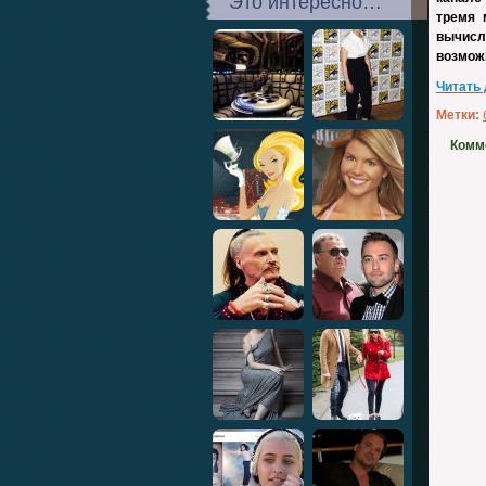
Это интересно…
тремя 
вычисл
возмож
Читать
Метки:
Комм