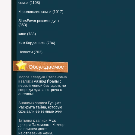
семьи (1108)
Королевские семьи (1017)
StarsFever рекомендует
(863)
кино (788)
Ким Кардашьян (784)
Новости (702)
Обсуждаемое
Мороз Клавдия Степановна
к записи
Развод Йоалы с
первой женой был адом, но
впереди ждала встреча с
ангелом!
Аноним
к записи
Гурцкая.
Раскрыта тайна, которую
скрывали ее темные очки!
Татьяна
к записи
Муж
дочери Пахоменко. Колкер
не пришел даже
на отпевание жены.