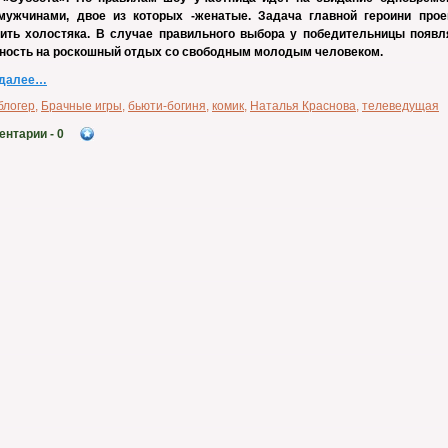
мужчинами, двое из которых -женатые. Задача главной героини прое
ить холостяка. В случае правильного выбора у победительницы появл
ность на роскошный отдых со свободным молодым человеком.
 далее…
блогер
,
Брачные игры
,
бьюти-богиня
,
комик
,
Наталья Краснова
,
телеведущая
ентарии
- 0