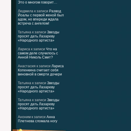
Это о многом говорит…
Людмила
к записи
Развод
Йоалы с первой женой был
адом, но впереди ждала
встреча с ангелом!
Татьяна
к записи
Звезды
просят дать Лазареву
«Народного артиста»
Лариса
к записи
Что на
самом деле случилось с
Анной Николь Смит?
Анастасия
к записи
Лариса
Копенкина считает себя
виновной в смерти дочери
Татьяна
к записи
Звезды
просят дать Лазареву
«Народного артиста»
Татьяна
к записи
Звезды
просят дать Лазареву
«Народного артиста»
Аноним
к записи
Анна
Плетнева сломала ногу