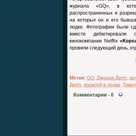
журнала «GQ», в кот
распространенных и разре
на которых он и его бывш
лодке. Фотографии были с
вместе дебютировали 
кинокомпании Netflix
«Коро
провели следующий день, отд
Метки:
GQ
,
Джонни Депп
,
до
Депп
,
поцелуй в лодке
,
Тимо
Комментарии
- 0