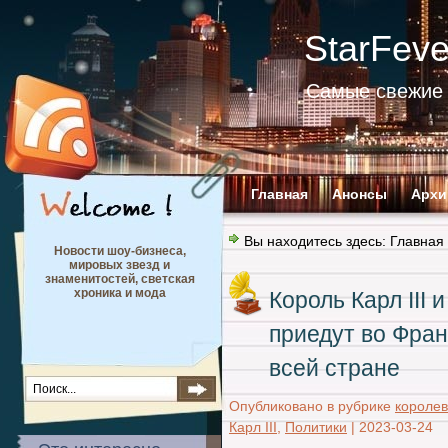
StarFev
Самые свежие 
Главная
Анонсы
Архи
Вы находитесь здесь:
Главная
Новости шоу-бизнеса,
мировых звезд и
знаменитостей, светская
хроника и мода
Король Карл III 
приедут во Фран
всей стране
Опубликовано в рубрике
королев
Карл III
,
Политики
|
2023-03-24