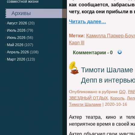
совместной жизни
как сообщается, забрасы
чету, когда они прибыли в
Архивы
Читать далее…
Август 2026
(20)
Июль 2026
(79)
Метки:
Камилла Паркер-Боу
Июнь 2026
(56)
Карл III
Май 2026
(107)
Апрель 2026
(108)
Комментарии
- 0
Март 2026
(123)
Тимоти Шаламе 
Депп в интервь
Опубликовано в рубрике
GQ
,
PA
ЗВЕЗДНЫЙ ОТДЫХ
,
Король
,
Лил
Тимоти Шаламе
|
2020-10-16
Актер театра, кино и те
неприятное время в своей ж
Актер объяснил свои чувств