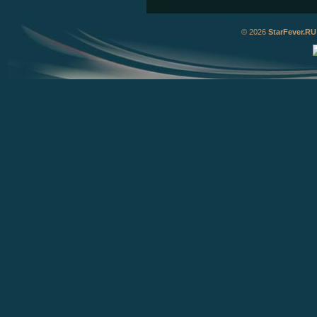
© 2026
StarFever.RU