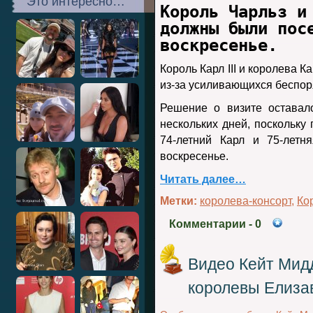
Это интересно…
Король Чарльз и
должны были пос
воскресенье.
Король Карл III и королева К
из-за усиливающихся беспоря
Решение о визите оставал
нескольких дней, поскольку
74-летний Карл и 75-лет
воскресенье.
Читать далее…
Метки:
королева-консорт
,
Ко
Комментарии
- 0
Видео Кейт Мидд
королевы Елизав