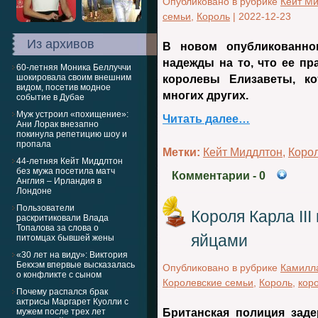
Опубликовано в рубрике
Кейт М
семьи
,
Король
|
2022-12-23
Из архивов
В новом опубликованно
надежды на то, что ее пр
60-летняя Моника Беллуччи
шокировала своим внешним
королевы Елизаветы, ко
видом, посетив модное
многих других.
событие в Дубае
Муж устроил «похищение»:
Читать далее…
Ани Лорак внезапно
покинула репетицию шоу и
пропала
Метки:
Кейт Миддлтон
,
Коро
44-летняя Кейт Миддлтон
без мужа посетила матч
Комментарии
- 0
Англия – Ирландия в
Лондоне
Пользователи
Короля Карла III
раскритиковали Влада
Топалова за слова о
яйцами
питомцах бывшей жены
«30 лет на виду»: Виктория
Бекхэм впервые высказалась
Опубликовано в рубрике
Камилл
о конфликте с сыном
Королевские семьи
,
Король
,
коро
Почему распался брак
актрисы Маргарет Куолли с
мужем после трех лет
Британская полиция заде