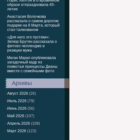
Пэрис Хилтон в откровенном
образе отпраздновала 45-
летие
Анастасия Волочкова
рассказала о самом дорогом
подарке на 8 Марта, который
стал талисманом
«Для него это пустяки»:
Зепюр Брутян рассказала о
фитнес-челлендже и
реакции мужа
Меган Маркл опубликовала
загадочный кадр из
поместья принцессы Дианы
вместе с семейными фото
Архивы
Август 2026
(26)
Июль 2026
(79)
Июнь 2026
(56)
Май 2026
(107)
Апрель 2026
(108)
Март 2026
(123)