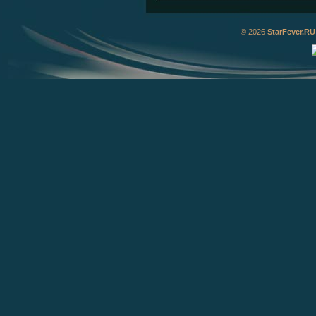
© 2026
StarFever.RU