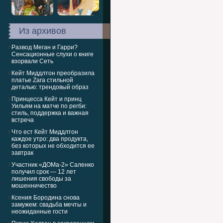
Из архивов
Развод Меган и Гарри?
Сенсационные слухи о книге
взорвали Сеть
Кейт Миддлтон преобразила
платье Zara стильной
деталью: трендовый образ
Принцесса Кейт и принц
Уильям на матче по регби:
стиль, поддержка и важная
встреча
Что ест Кейт Миддлтон
каждое утро: два продукта,
без которых не обходится ее
завтрак
Участник «ДОМа-2» Саленко
получил срок — 12 лет
лишения свободы за
мошенничество
Ксения Бородина снова
замужем: свадьба мечты и
неожиданные гости