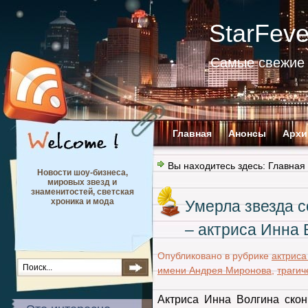
StarFev
Самые свежие 
Главная
Анонсы
Архи
Вы находитесь здесь:
Главная
Новости шоу-бизнеса,
мировых звезд и
знаменитостей, светская
хроника и мода
Умерла звезда 
– актриса Инна 
Опубликовано в рубрике
актриса
имени Андрея Миронова
,
трагич
Актриса Инна Волгина скон