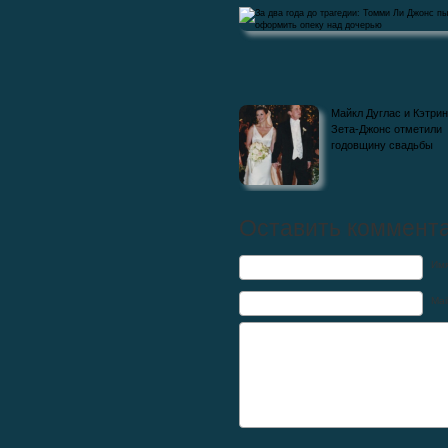
За два года до трагедии: Томми Ли Джон
Майкл Дуглас и Кэтрин
пытался оформить опеку над
Зета-Джонс отметили
годовщину свадьбы
Оставить коммент
Им
Mai