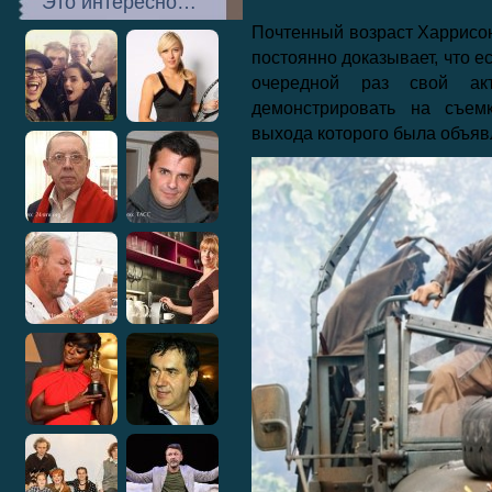
Это интересно…
Почтенный возраст Харрисон
постоянно доказывает, что е
очередной раз свой ак
демонстрировать на съем
выхода которого была объяв