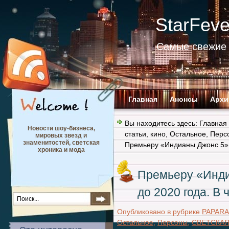
StarFev
Самые свежие 
Главная
Анонсы
Архи
Вы находитесь здесь:
Главная
Новости шоу-бизнеса,
статьи
,
кино
,
Остальное
,
Перс
мировых звезд и
знаменитостей, светская
Премьеру «Индианы Джонс 5» 
хроника и мода
Премьеру «Инди
до 2020 года. В
Опубликовано в рубрике
PAPARA
Остальное
,
Персоны
,
СВЕТСКАЯ