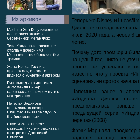
Из архивов
Теперь же Disney и Lucasfil
Джонс 5» откладывается на 
Machine Gun Kelly изменился
после расставания с
июля 2020 года, а через 3 д
беременной Меган Фокс
летие.
Тина Канделаки призналась,
откуда у дочери имя
Почему дата премьеры была
Мелания — не обошлось без
Трампа
на целый год, никто не уточ
просто не успевают к не
Жена Брюса Уиллиса
призналась, как часто
известно, что у проекта «Ин
видится с 70-летним актером
сценария, ни сроков начала 
Риск выкидыша достигал
40%: Хейли Бибер
Напомним, ранее в апрел
рассказала о сложном пути к
материнству
«Индиана Джонс» станет
Наталья Водянова
предполагалась раньше
появилась на вечере
Chaumet и вызвала слухи о
предыдущей серии «Индиан
6-й беременности
черепа» (2008).
Спустя 20 лет после
развода: Ник Лэчи рассказал
Фрэнк Маршалл, продюсер 
о встрече с Джессикой
Симпсон
надеется на еще нескольк