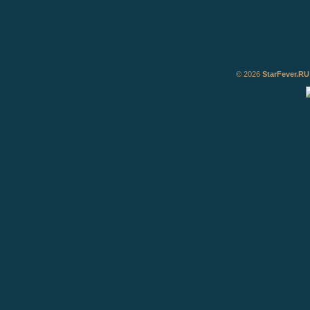
© 2026
StarFever.RU