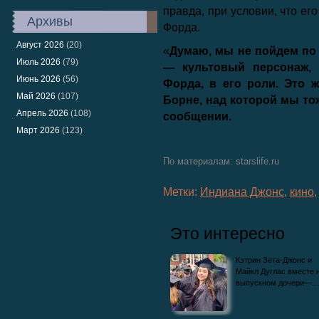
правда, при условии, что ег
Архивы
Форда.
Август 2026
(20)
«
Думаю, мы не пойдем по
Июль 2026
(79)
— культовый персонаж, 
Июнь 2026
(56)
Форда, в его роли. Это 
Май 2026
(107)
Борне, над которой мы то
Апрель 2026
(108)
сообщении.
Март 2026
(123)
По материалам: starslife.ru
Метки:
Индиана Джонс
,
кино
Это интересно
Кэтрин Зета-Джонс и
Майкл Дуглас вместе 
выпускном дочери—