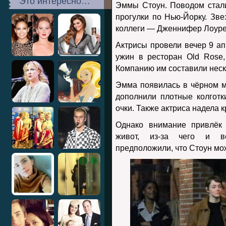
Это интересно…
Эммы Стоун. Поводом стал
прогулки по Нью-Йорку. Зве
коллеги — Дженнифер Лоуре
Актрисы провели вечер 9 ап
ужин в ресторан Old Rose,
Компанию им составили неск
Эмма появилась в чёрном м
дополнили плотные колгот
очки. Также актриса надела 
Однако внимание привлёк 
живот, из-за чего и в
предположили, что Стоун мо