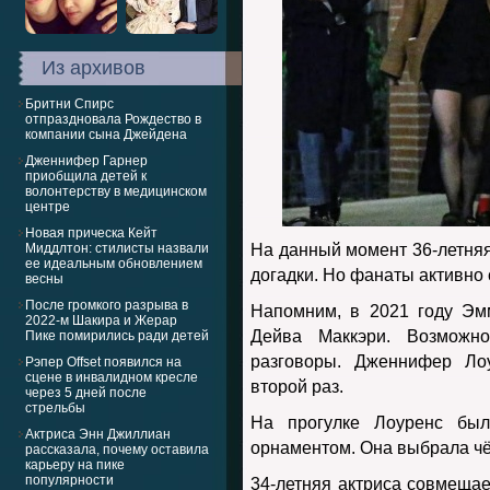
Из архивов
Бритни Спирс
отпраздновала Рождество в
компании сына Джейдена
Дженнифер Гарнер
приобщила детей к
волонтерству в медицинском
центре
Новая прическа Кейт
Миддлтон: стилисты назвали
На данный момент 36-летняя
ее идеальным обновлением
догадки. Но фанаты активно 
весны
После громкого разрыва в
Напомним, в 2021 году Эм
2022-м Шакира и Жерар
Дейва Маккэри. Возможн
Пике помирились ради детей
разговоры. Дженнифер Ло
Рэпер Offset появился на
сцене в инвалидном кресле
второй раз.
через 5 дней после
стрельбы
На прогулке Лоуренс бы
Актриса Энн Джиллиан
орнаментом. Она выбрала ч
рассказала, почему оставила
карьеру на пике
популярности
34-летняя актриса совмещае