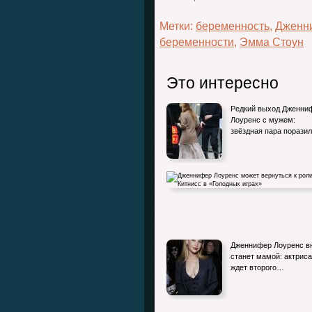
Метки:
беременность
,
Дженн
беременности
,
Эмма Стоун
Это интересно
Редкий выход Дженни
Лоуренс с мужем:
звёздная пара порази
Дженнифер Лоуренс может вернуться к 
Дженнифер Лоуренс в
Китнисс в «Голодных…
станет мамой: актриса
ждет второго…