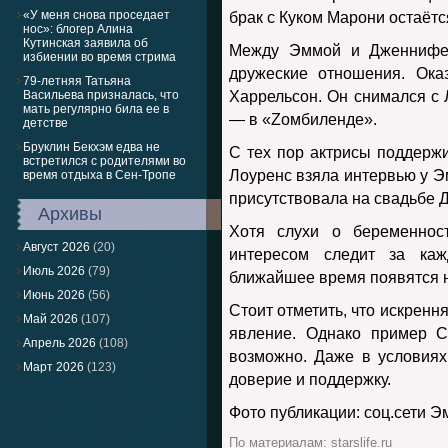
«У меня снова проседает
брак с Куком Марони остаётс
нос»: блогер Алина
Кутинская заявила об
Между Эммой и Дженнифер
избиении во время стрима
дружеские отношения. Ока
79-летняя Татьяна
Васильева призналась, что
Харрельсон. Он снимался с 
мать регулярно била ее в
— в «Zомбиленде».
детстве
Бруклин Бекхэм едва не
С тех пор актрисы поддерж
встретился с родителями во
Лоуренс взяла интервью у Эм
время отдыха в Сен-Тропе
присутствовала на свадьбе 
Архивы
Хотя слухи о беременнос
Август 2026
(20)
интересом следит за ка
Июль 2026
(79)
ближайшее время появятся н
Июнь 2026
(56)
Стоит отметить, что искренн
Май 2026
(107)
явление. Однако пример С
Апрель 2026
(108)
возможно. Даже в условиях
Март 2026
(123)
доверие и поддержку.
Фото публикации: соц.сети 
По материалам: starslife.ru