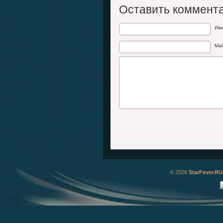
Оставить коммент
Им
Mai
© 2026
StarFever.RU