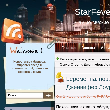
StarFev
Самые свежие 
Главная
Анонсы
Архи
Вы находитесь здесь:
Главная
Новости шоу-бизнеса,
Эммы Стоун с Дженнифер Лоур
мировых звезд и
знаменитостей, светская
хроника и мода
Беременна: нов
Дженнифер Лоур
Опубликовано в рубрике
PAPARA
Поклонники активно обсуж