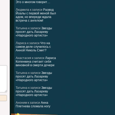
Это о многом говорит…
Людмила
к записи
Развод
Йоалы с первой женой был
адом, но впереди ждала
встреча с ангелом!
Татьяна
к записи
Звезды
просят дать Лазареву
«Народного артиста»
Лариса
к записи
Что на
самом деле случилось с
Анной Николь Смит?
Анастасия
к записи
Лариса
Копенкина считает себя
виновной в смерти дочери
Татьяна
к записи
Звезды
просят дать Лазареву
«Народного артиста»
Татьяна
к записи
Звезды
просят дать Лазареву
«Народного артиста»
Аноним
к записи
Анна
Плетнева сломала ногу