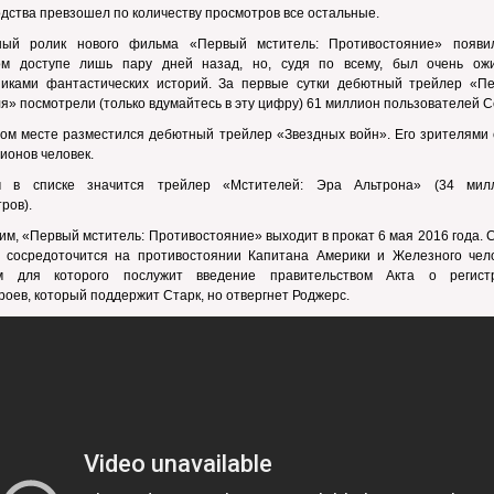
дства превзошел по количеству просмотров все остальные.
ный ролик нового фильма «Первый мститель: Противостояние» появи
ом доступе лишь пару дней назад, но, судя по всему, был очень ож
никами фантастических историй. За первые сутки дебютный трейлер «Пе
я» посмотрели (только вдумайтесь в эту цифру) 61 миллион пользователей С
ом месте разместился дебютный трейлер «Звездных войн». Его зрителями 
ионов человек.
м в списке значится трейлер «Мстителей: Эра Альтрона» (34 мил
ров).
м, «Первый мститель: Противостояние» выходит в прокат 6 мая 2016 года.
 сосредоточится на противостоянии Капитана Америки и Железного чело
м для которого послужит введение правительством Акта о регист
роев, который поддержит Старк, но отвергнет Роджерс.