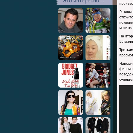
Это интересно…
произво
Реклам
открыт
поклон
мстител
На втор
55 милл
Третьи
просмот
Напомни
фильма
поводо
суперге