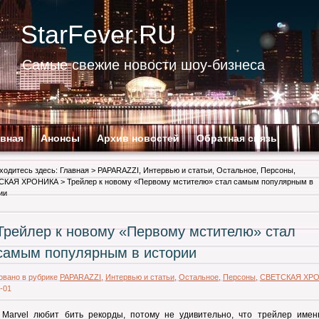
StarFever.RU
Самые свежие новости шоу-бизнеса
авная
Анонсы
Архив новостей
Обратная связь
ходитесь здесь:
Главная
>
PAPARAZZI
,
Интервью и статьи
,
Остальное
,
Персоны
,
СКАЯ ХРОНИКА
> Трейлер к новому «Первому мстителю» стал самым популярным в
ии
Трейлер к новому «Первому мстителю» стал
самым популярным в истории
овано в рубрике
PAPARAZZI
,
Интервью и статьи
,
Остальное
,
Персоны
,
СВЕТСКАЯ ХР
-01
 Marvel любит бить рекорды, потому не удивительно, что трейлер имен