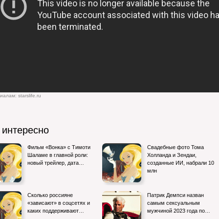
алам: starslife.ru
 интересно
Фильм «Вонка» с Тимоти
Свадебные фото Тома
Шаламе в главной роли:
Холланда и Зендаи,
новый трейлер, дата…
созданные ИИ, набрали 10
млн
Сколько россияне
Патрик Демпси назван
«зависают» в соцсетях и
самым сексуальным
каких поддерживают…
мужчиной 2023 года по…