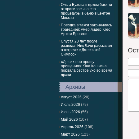
Ольга Бузова в ярком бикини
отправилась на спа-
процедуры в баню в центре
Москвы
Поездка в такси закончилась
трагедией: умер лидер Krec
Артем Бровков
Спустя 20 лет после
развода: Ник Лэчи рассказал
Ост
о встрече с Джессикой
Симпсон
«До сих пор прошу
прощения»: Яна Кошкина
порвала сестре ухо во время
драки
Архивы
Август 2026
(20)
Июль 2026
(79)
Июнь 2026
(56)
Май 2026
(107)
Апрель 2026
(108)
Март 2026
(123)