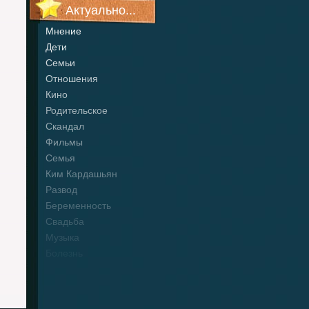
Актуально...
Мнение
Дети
Семьи
Отношения
Кино
Родительское
Скандал
Фильмы
Семья
Ким Кардашьян
Развод
Беременность
Свадьба
Музыка
Болезнь