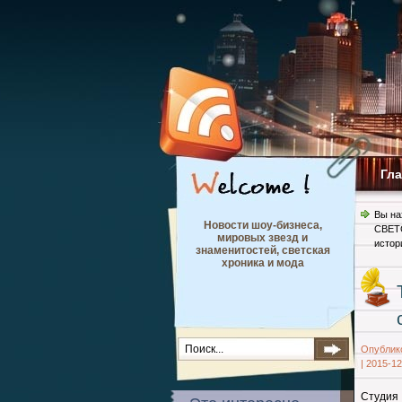
Гл
Вы на
Новости шоу-бизнеса,
СВЕТ
мировых звезд и
истор
знаменитостей, светская
хроника и мода
Опублик
|
2015-12
Студия