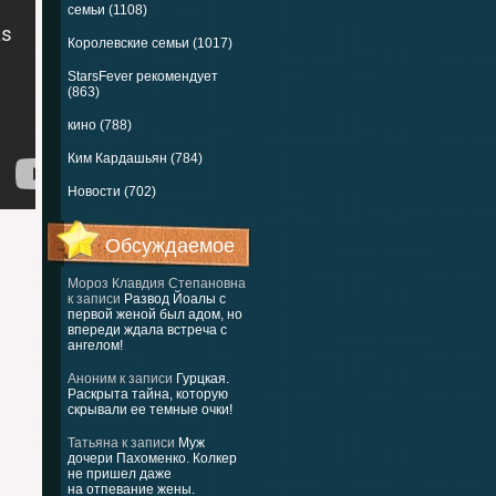
семьи (1108)
Королевские семьи (1017)
StarsFever рекомендует
(863)
кино (788)
Ким Кардашьян (784)
Новости (702)
Обсуждаемое
Мороз Клавдия Степановна
к записи
Развод Йоалы с
первой женой был адом, но
впереди ждала встреча с
ангелом!
Аноним
к записи
Гурцкая.
Раскрыта тайна, которую
скрывали ее темные очки!
Татьяна
к записи
Муж
дочери Пахоменко. Колкер
не пришел даже
на отпевание жены.