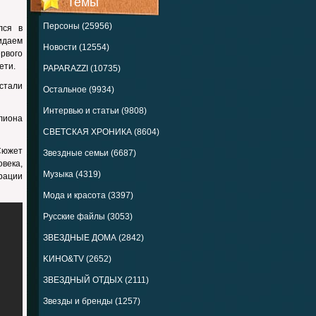
Темы
Персоны (25956)
лся в
идаем
Новости (12554)
рвого
ети.
PAPARAZZI (10735)
стали
Остальное (9934)
Интервью и статьи (9808)
лиона
СВЕТСКАЯ ХРОНИКА (8604)
 Сюжет
Звездные семьи (6687)
века,
Музыка (4319)
рации
Мода и красота (3397)
Русские файлы (3053)
ЗВЕЗДНЫЕ ДОМА (2842)
KИНО&TV (2652)
ЗВЕЗДНЫЙ ОТДЫХ (2111)
Звезды и бренды (1257)