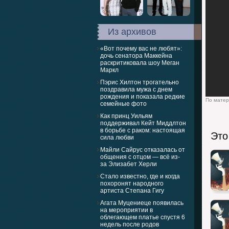
Из архивов
«Вот почему вас не любят»:
дочь сенатора Маккейна
раскритиковала шоу Меган
Маркл
Пэрис Хилтон трогательно
поздравила мужа с днем
рождения и показала редкие
По матери
семейные фото
Как принц Уильям
поддерживал Кейт Миддлтон
в борьбе с раком: настоящая
Это
сила любви
Майли Сайрус отказалась от
общения с отцом — всё из-
за Элизабет Херли
Стало известно, где и когда
похоронят народного
артиста Степана Гигу
Агата Муцениеце появилась
на мероприятии в
облегающем платье спустя 6
недель после родов