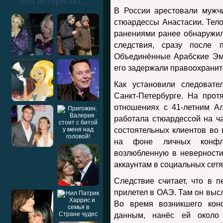
Это интересно…
В России арестовали мужчи
стюардессы Анастасии. Те
ранениями ранее обнаружил
следствия, сразу после 
Объединённые Арабские Эми
его задержали правоохранит
Как установили следовате
Санкт-Петербурге. На прот
отношениях с 41-летним А
работала стюардессой на ч
состоятельных клиентов во 
на фоне личных конфли
возлюбленную в неверности
аккаунтам в социальных сетя
Следствие считает, что в 
прилетел в ОАЭ. Там он выс
Во время возникшего кон
данным, нанёс ей около