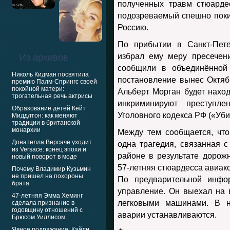
полученных травм стюарде
подозреваемый спешно поки
Россию.
По прибытии в Санкт-Пете
избрал ему меру пресечен
Из архивов
сообщили в объединённой 
Николь Кидман посвятила
постановление вынес Октяб
премию Палм-Спрингс своей
покойной матери:
Альберт Морган будет нахо
трогательная речь актрисы
инкриминируют преступле
Образование детей Кейт
Уголовного кодекса РФ («Уби
Миддлтон: как меняют
традиции в британской
монархии
Между тем сообщается, чт
Донателла Версаче уходит
одна трагедия, связанная 
из Versace: конец эпохи и
районе в результате дорож
новый поворот в моде
57-летняя стюардесса авиа
Почему Владимир Кузьмин
не пришел на похороны
По предварительной инфор
брата
управление. Он выехал на 
47-летняя Эмма Хеминг
легковыми машинами. В н
сделала признание в
годовщину отношений с
аварии устанавливаются.
Брюсом Уиллисом
Явное подражание: Кайли