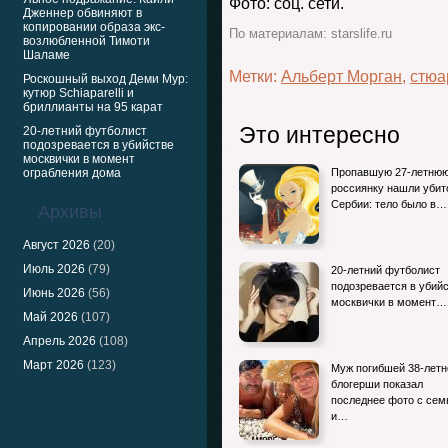
Фото: соц. сети.
Дженнер обвиняют в
копировании образа экс-
По материалам: starslife.ru
возлюбленной Тимоти
Шаламе
Метки:
Альберт Морган
,
стюа
Роскошный выход Деми Мур:
кутюр Schiaparelli и
бриллианты на 95 карат
Это интересно
20-летний футболист
подозревается в убийстве
москвички в момент
ограбления дома
Пропавшую 27-летню
россиянку нашли убит
Сербии: тело было в…
Архивы
Август 2026
(20)
Июль 2026
(79)
20-летний футболист
подозревается в убий
Июнь 2026
(56)
москвички в момент…
Май 2026
(107)
Апрель 2026
(108)
Март 2026
(123)
Муж погибшей 38-летн
блогерши показал
последнее фото с сем
и…