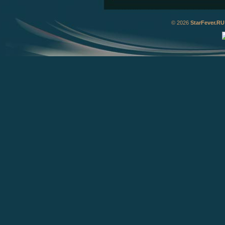
© 2026
StarFever.RU