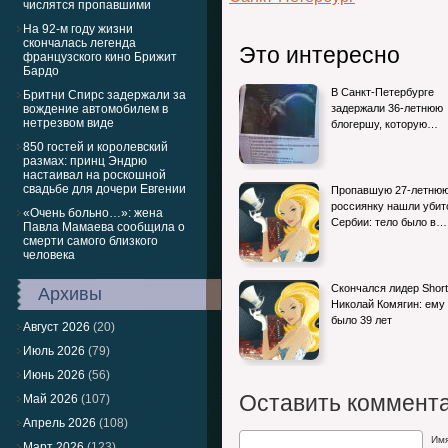
числятся пропавшими
На 92-м году жизни
скончалась легенда
Это интересно
французского кино Брижит
Бардо
В Санкт-Петербурге
Бритни Спирс задержали за
вождение автомобилем в
задержали 36-летнюю
нетрезвом виде
блогершу, которую…
850 гостей и королевский
размах: принц Эндрю
настаивал на роскошной
свадьбе для дочери Евгении
Пропавшую 27-летню
россиянку нашли убит
«Очень больно…»: жена
Сербии: тело было в…
Павла Мамаева сообщила о
смерти самого близкого
человека
Скончался лидер Short
Архивы
Николай Комягин: ему
было 39 лет
Август 2026
(20)
Июль 2026
(79)
Июнь 2026
(56)
Оставить коммент
Май 2026
(107)
Апрель 2026
(108)
Им
Март 2026
(123)