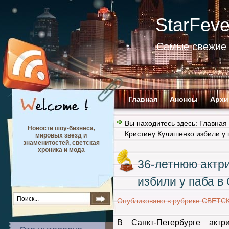
StarFev
Самые свежие 
Главная
Анонсы
Архи
Вы находитесь здесь:
Главная
Новости шоу-бизнеса,
Кристину Кулишенко избили у 
мировых звезд и
знаменитостей, светская
хроника и мода
36-летнюю актр
избили у паба в
Опубликовано в рубрике
СВЕТС
В Санкт-Петербурге акт