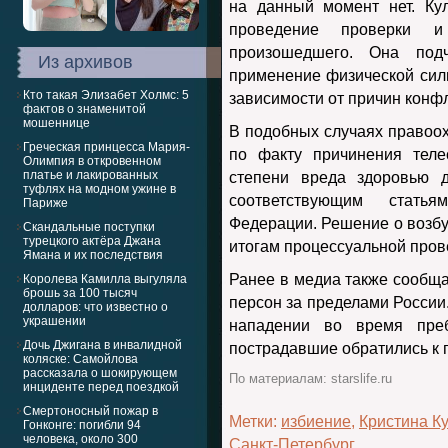
на данный момент нет. Ку
проведение проверки и 
произошедшего. Она подч
Из архивов
применение физической сил
Кто такая Элизабет Холмс: 5
зависимости от причин конфл
фактов о знаменитой
мошеннице
В подобных случаях правоо
Греческая принцесса Мария-
по факту причинения теле
Олимпия в откровенном
платье и лакированных
степени вреда здоровью д
туфлях на модном ужине в
соответствующим статья
Париже
Федерации. Решение о возбу
Скандальные поступки
турецкого актёра Джана
итогам процессуальной пров
Ямана и их последствия
Ранее в медиа также сообща
Королева Камилла выгуляла
брошь за 100 тысяч
персон за пределами России.
долларов: что известно о
украшении
нападении во время пре
Дочь Джигана в инвалидной
пострадавшие обратились к 
коляске: Самойлова
рассказала о шокирующем
По материалам: starslife.ru
инциденте перед поездкой
Смертоносный пожар в
Метки:
избиение
,
Кристина К
Гонконге: погибли 94
человека, около 300
Санкт-Петербург