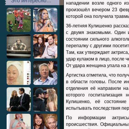
Это интересно…
нападении возле одного из
произошёл вечером 23 февр
которой она получила травм
36-летняя Кулишенко рассказ
с двумя знакомыми. Один 
состоянии сильного алкогол
перепалку с другими посети
Там, как утверждает актриса
удар кулаком в лицо, после 
От удара женщина упала на 
Артистка отметила, что полу
в области головы. После и
отделения её направили на
которого госпитализация 
Кулишенко, её состояние
испытывать последствия пер
По информации актрис
происшествия. Официальны