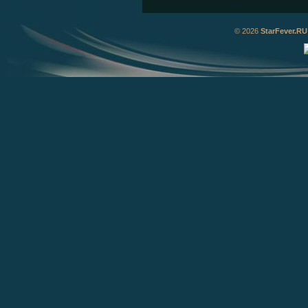
© 2026
StarFever.RU