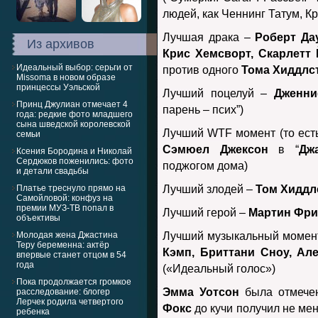
людей, как Ченнинг Татум, К
Лучшая драка –
Роберт Да
Из архивов
Крис Хемсворт, Скарлетт
Идеальный выбор: серьги от
против одного
Тома Хиддлст
Missoma в новом образе
принцессы Уэльской
Лучший поцелуй –
Дженни
Принц Джулиан отмечает 4
парень – псих”)
года: редкие фото младшего
сына шведской королевской
Лучший WTF момент (то есть
семьи
Сэмюел Джексон
в “
Дж
Ксения Бородина и Николай
Сердюков поженились: фото
поджогом дома)
и детали свадьбы
Платье треснуло прямо на
Лучший злодей –
Том Хиддл
Самойловой: конфуз на
премии МУЗ-ТВ попал в
Лучший герой –
Мартин Фр
объективы
Молодая жена Джастина
Лучший музыкальный момен
Теру беременна: актёр
Кэмп, Бриттани Сноу, Ал
впервые станет отцом в 54
года
(«Идеальный голос»)
Пока продолжается громкое
Эмма Уотсон
была отмечен
расследование: блогер
Лерчек родила четвертого
Фокс
до кучи получил не ме
ребенка