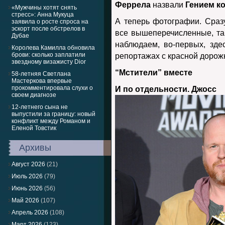
Феррела
назвали
Гением к
«Мужчины хотят снять
стресс»: Анна Мукуца
А теперь фотографии. Сраз
заявила о росте спроса на
эскорт после обстрелов в
все вышеперечисленные, так 
Дубае
наблюдаем, во-первых, зде
Королева Камилла обновила
брови: сколько заплатили
репортажах с красной дорожк
звездному визажисту Dior
“Мстители” вместе
58-летняя Светлана
Мастеркова впервые
прокомментировала слухи о
И по отдельности. Джосс
своем диагнозе
12-летнего сына не
выпустили за границу: новый
конфликт между Романом и
Еленой Товстик
Архивы
Август 2026
(21)
Июль 2026
(79)
Июнь 2026
(56)
Май 2026
(107)
Апрель 2026
(108)
Март 2026
(123)