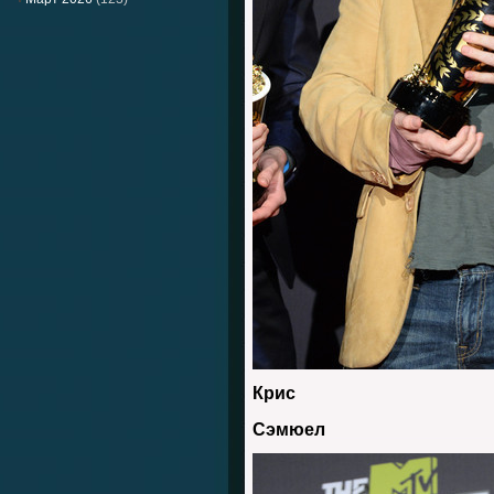
Крис
Сэмюел