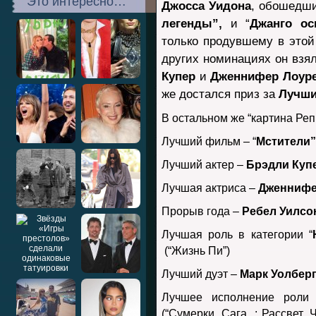
Это интересно…
Джосса Уидона
, обошедш
легенды”,
и “
Джанго ос
только продувшему в этой 
других номинациях он взя
Купер
и
Дженнифер Лоур
же досталcя приз за
Лучши
В остальном же “картина Реп
Лучший фильм – “
Мстители”
Лучший актер –
Брэдли Куп
Лучшая актриса –
Дженнифе
Прорыв года –
Ребел Уилсо
Лучшая роль в категории “
(“Жизнь Пи”)
Лучший дуэт –
Марк Уолбер
Лучшее исполнение рол
(“Сумерки. Сага. : Рассвет.