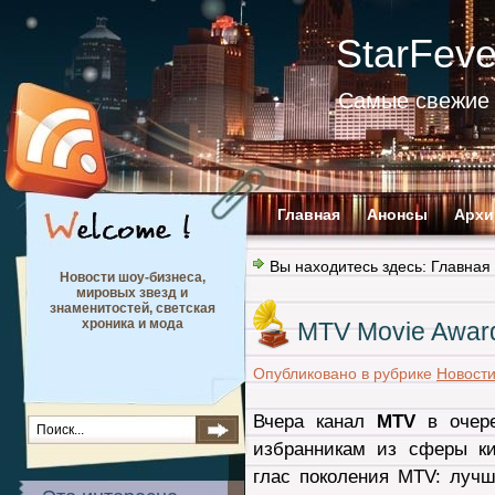
StarFev
Самые свежие 
Главная
Анонсы
Архи
Вы находитесь здесь:
Главная
Новости шоу-бизнеса,
мировых звезд и
знаменитостей, светская
хроника и мода
MTV Movie Awar
Опубликовано в рубрике
Новост
Вчера канал
MTV
в очере
избранникам из сферы ки
глас поколения MTV: лу