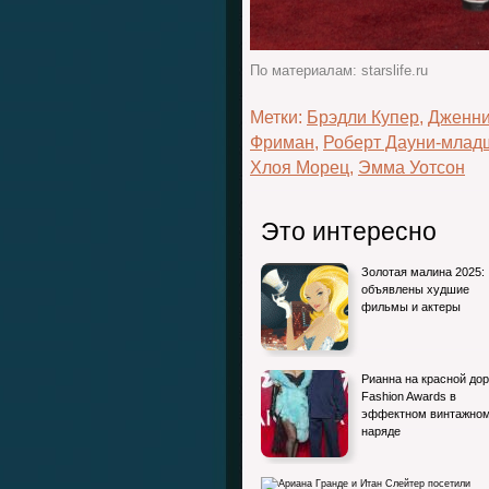
По материалам: starslife.ru
Метки:
Брэдли Купер
,
Дженни
Фриман
,
Роберт Дауни-млад
Хлоя Морец
,
Эмма Уотсон
Это интересно
Золотая малина 2025:
объявлены худшие
фильмы и актеры
Рианна на красной до
Fashion Awards в
эффектном винтажно
наряде