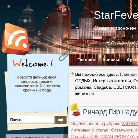
StarFev
Самые свежие 
Главная
Анонсы
Архи
Вы находитесь здесь:
Главная
Новости шоу-бизнеса,
ОТДЫХ
,
Интервью и статьи
,
О
мировых звезд и
знаменитостей, светская
романы
,
Свадьба
,
СВЕТСКАЯ
хроника и мода
жениться
Ричард Гир над
Опубликовано в рубрике
PAPARA
Интервью и статьи
,
Остальное
,
о
Свадьба
,
СВЕТСКАЯ ХРОНИКА
,