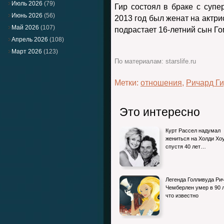
Июль 2026
(79)
Гир состоял в браке с суп
Июнь 2026
(56)
2013 год был женат на актри
Май 2026
(107)
подрастает 16-летний сын Г
Апрель 2026
(108)
Март 2026
(123)
По материалам: starslife.ru
Метки:
отношения
,
Ричард Г
Это интересно
Курт Рассел надумал
жениться на Холди Хо
спустя 40 лет…
Легенда Голливуда Ри
Чемберлен умер в 90 л
что известно