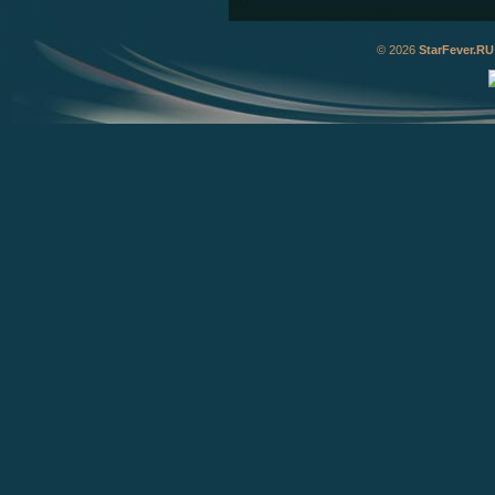
© 2026
StarFever.RU