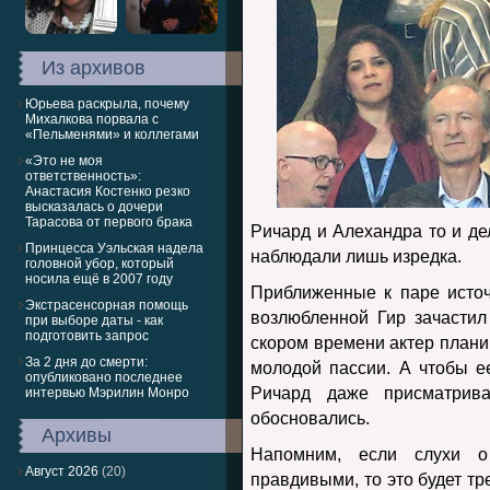
Из архивов
Юрьева раскрыла, почему
Михалкова порвала с
«Пельменями» и коллегами
«Это не моя
ответственность»:
Анастасия Костенко резко
высказалась о дочери
Тарасова от первого брака
Ричард и Алехандра то и де
Принцесса Уэльская надела
наблюдали лишь изредка.
головной убор, который
носила ещё в 2007 году
Приближенные к паре источ
Экстрасенсорная помощь
возлюбленной Гир зачастил
при выборе даты - как
подготовить запрос
скором времени актер плани
За 2 дня до смерти:
молодой пассии. А чтобы е
опубликовано последнее
Ричард даже присматрив
интервью Мэрилин Монро
обосновались.
Архивы
Напомним, если слухи о
Август 2026
(20)
правдивыми, то это будет тр