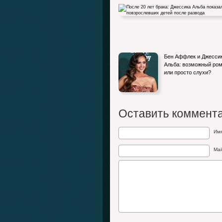
После 20 лет брака: Джессика Альба
Бен Аффлек и Джесси
показала повзрослевших детей…
Альба: возможный ро
или просто слухи?
Оставить коммент
Им
Mai