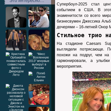
Это интересно…
Супербоул-2025 стал це
событием в США. В этот
знаменитости со всего мир
бизнесвумен Джессика Альб
дочерями – 16-летней Онор 
Стильное трио н
На стадионе Caesars Su
выглядели потрясающе. П
похожи на подруг, чем на
гармонировали, а улыбк
мероприятия.