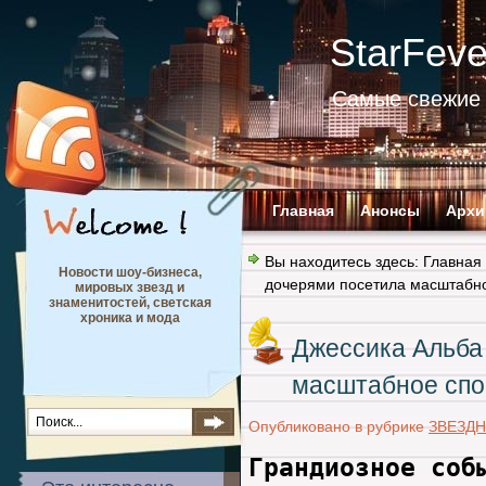
StarFev
Самые свежие 
Главная
Анонсы
Архи
Вы находитесь здесь:
Главная
Новости шоу-бизнеса,
дочерями посетила масштабн
мировых звезд и
знаменитостей, светская
хроника и мода
Джессика Альба
масштабное спо
Опубликовано в рубрике
ЗВЕЗД
Грандиозное соб