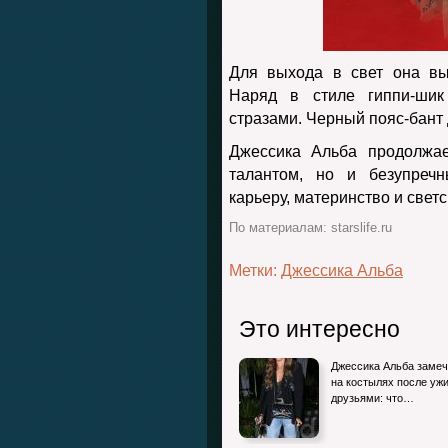
Для выхода в свет она выб
Наряд в стиле гиппи-ши
стразами. Черный пояс-бант
Джессика Альба продолжае
талантом, но и безупреч
карьеру, материнство и светс
По материалам: starslife.ru
Метки:
Джессика Альба
Это интересно
Джессика Альба заме
на костылях после ужи
друзьями: что…