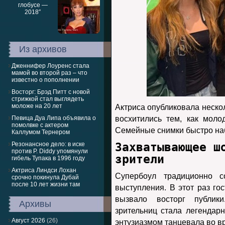
Из архивов
Дженнифер Лоуренс стала
мамой во второй раз – что
известно о пополнении
Восторг: Брэд Питт с новой
стрижкой стал выглядеть
моложе на 20 лет
Актриса опубликовала неско
Певица Дуа Липа объявила о
восхитились тем, как мол
помолвке с актером
Семейные снимки быстро наб
Каллумом Тернером
Захватывающее ш
Резонансное дело: в иске
против P. Diddy упомянули
зрители
гибель Тупака в 1996 году
Актриса Линдси Лохан
Супербоул традиционно с
срочно покинула Дубай
после 10 лет жизни там
выступления. В этот раз го
вызвало восторг публик
Архивы
зрительниц стала легендар
Август 2026
(26)
энтузиазмом танцевала во в