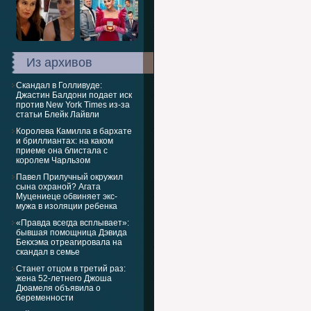
Из архивов
Скандал в Голливуде:
Джастин Балдони подает иск
против New York Times из-за
статьи Блейк Лайвли
Королева Камилла в бархате
и бриллиантах: на каком
приеме она блистала с
королем Чарльзом
Павел Прилучный окружил
сына охраной? Агата
Муцениеце обвиняет экс-
мужа в изоляции ребенка
«Правда всегда всплывает»:
бывшая помощница Дэвида
Бекхэма отреагировала на
скандал в семье
Станет отцом в третий раз:
жена 52-летнего Джоша
Дюамеля объявила о
беременности