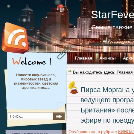
StarFev
Самые свежие 
Главная
Анонсы
Архи
Вы находитесь здесь:
Главная
Новости шоу-бизнеса,
мировых звезд и
знаменитостей, светская
хроника и мода
Пирса Моргана 
ведущего прогр
Британия» посл
эфире по поводу
Опубликовано в рубрике
KИНО&