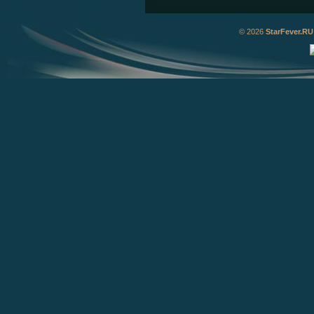
© 2026
StarFever.RU