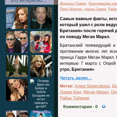
Это интересно…
Дональд Трамп
,
Королевские се
Пирс Морган
,
принц Гарри
,
Райа
Самые важные факты, кото
который ушел с роли веду
Британия» после горячей 
по поводу Меган Маркл.
Британский телеведущий и
протяжении многих лет ясн
принца Гарри Меган Маркл. 
интервью 7 марта с Опрой
утро, Британия»
Читать далее…
Метки:
Алекс Бересфорд
,
До
Ларри Кинг
,
Меган Маркл
,
Оп
Райан Табриди
Комментарии
- 0