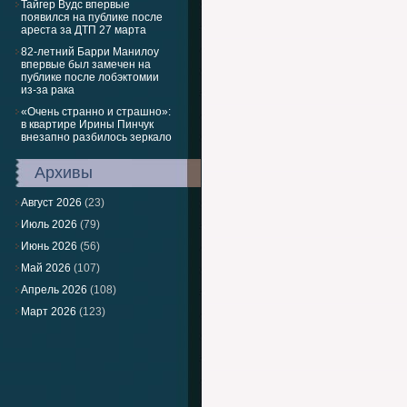
Тайгер Вудс впервые
появился на публике после
ареста за ДТП 27 марта
82-летний Барри Манилоу
впервые был замечен на
публике после лобэктомии
из-за рака
«Очень странно и страшно»:
в квартире Ирины Пинчук
внезапно разбилось зеркало
Архивы
Август 2026
(23)
Июль 2026
(79)
Июнь 2026
(56)
Май 2026
(107)
Апрель 2026
(108)
Март 2026
(123)