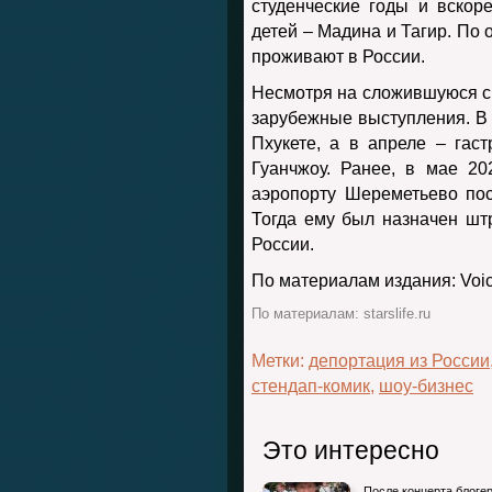
студенческие годы и вскор
детей – Мадина и Тагир. По
проживают в России.
Несмотря на сложившуюся си
зарубежные выступления. В 
Пхукете, а в апреле – гас
Гуанчжоу. Ранее, в мае 2
аэропорту Шереметьево по
Тогда ему был назначен шт
России.
По материалам издания: Voic
По материалам: starslife.ru
Метки:
депортация из России
стендап-комик
,
шоу-бизнес
Это интересно
После концерта блоге