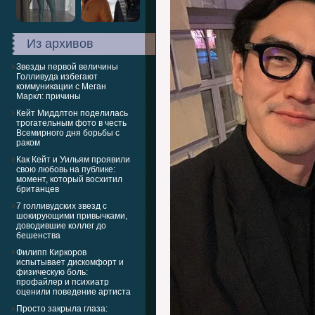
Из архивов
Звезды первой величины
Голливуда избегают
коммуникации с Меган
Маркл: причины
Кейт Миддлтон поделилась
трогательным фото в честь
Всемирного дня борьбы с
раком
Как Кейт и Уильям проявили
свою любовь на публике:
момент, который восхитил
британцев
7 голливудских звезд с
шокирующими привычками,
доводившие коллег до
бешенства
Филипп Киркоров
испытывает дискомфорт и
физическую боль:
профайлер и психиатр
оценили поведение артиста
Просто закрыла глаза: