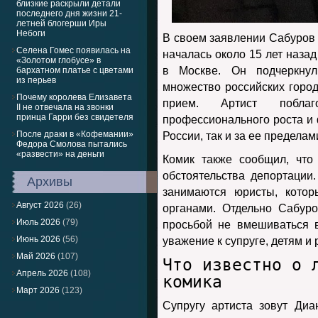
близкие раскрыли детали
последнего дня жизни 21-
летней блогерши Иры
Небоги
В своем заявлении Сабуров о
Селена Гомес появилась на
началась около 15 лет назад
«Золотом глобусе» в
в Москве. Он подчеркнул
бархатном платье с цветами
из перьев
множество российских городо
Почему королева Елизавета
прием. Артист побла
II не отвечала на звонки
принца Гарри без свидетеля
профессионального роста и
После драки в «Кофемании»
России, так и за ее пределам
Федора Смолова пытались
«развести» на деньги
Комик также сообщил, что
обстоятельства депортации
Архивы
занимаются юристы, котор
Август 2026
(26)
органами. Отдельно Сабур
Июль 2026
(79)
просьбой не вмешиваться 
Июнь 2026
(56)
уважение к супруге, детям и
Май 2026
(107)
Что известно о 
Апрель 2026
(108)
комика
Март 2026
(123)
Супругу артиста зовут Диа