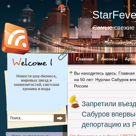
StarFev
Самые свежие 
Главная
Анонсы
Архи
Вы находитесь здесь:
Главная
Новости шоу-бизнеса,
на 50 лет: Нурлан Сабуров в
мировых звезд и
знаменитостей, светская
России
хроника и мода
Запретили въезд
Сабуров впервы
депортацию из 