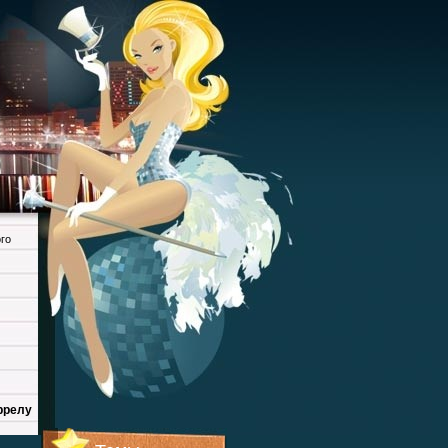
го
ррелу