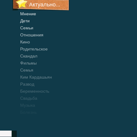
Актуально...
Мнение
Дети
Семьи
Отношения
Кино
Родительское
Скандал
Фильмы
Семья
Ким Кардашьян
Развод
Беременность
Свадьба
Музыка
Болезнь