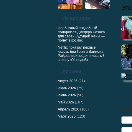
Это
Из архивов
Необычный свадебный
подарок от Джеффа Безоса
для своей будущей жены —
полет в космос
Netflix показал первые
кадры: Ева Грин и Вайнона
Райдер присоединились к 3
сезону «Уэнсдей»
Архивы
Август 2026
(21)
Июль 2026
(79)
Июнь 2026
(56)
Май 2026
(107)
Рианна
вечери
Ост
Апрель 2026
(108)
Март 2026
(123)