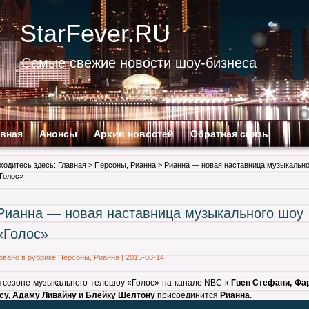
StarFever.RU
Самые свежие новости шоу-бизнеса
авная
Анонсы
Архив новостей
Обратная связь
ходитесь здесь:
Главная
>
Персоны
,
Рианна
> Рианна — новая наставница музыкально
Голос»
Рианна — новая наставница музыкального шоу
«Голос»
овано в рубрике
Персоны
,
Рианна
|
2015-08-14
 сезоне музыкального телешоу «Голос» на канале NBC к
Гвен Стефани, Фа
су, Адаму Ливайну и Блейку Шелтону
присоединится
Рианна
.