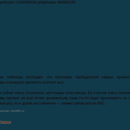
ые таблоиды сообщают, что благодаря барбадосской певице организ
мы планируют увеличить рейтинг шоу.
 сейчас очень популярна, настоящая суперзвезда. Её участие очень повли
му, сделает её ещё более динамичным, сама Ри-Ри будет вдохновлять не т
ков шоу, но и других наставников» — заявил руководитель NBC.
алам: starslife.ru
Рианна