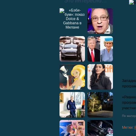
Это интересно…
Западн
програм
«Рианна
програм
участни
По матери
Метки: