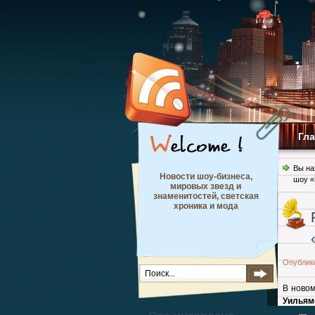
Гл
Вы на
Новости шоу-бизнеса,
шоу «
мировых звезд и
знаменитостей, светская
хроника и мода
Опублик
В новом
Уильям