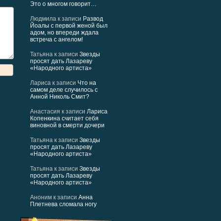
Это о многом говорит…
Людмила
к записи
Развод
Йоалы с первой женой был
адом, но впереди ждала
встреча с ангелом!
Татьяна
к записи
Звезды
просят дать Лазареву
«Народного артиста»
Лариса
к записи
Что на
самом деле случилось с
Анной Николь Смит?
Анастасия
к записи
Лариса
Копенкина считает себя
виновной в смерти дочери
Татьяна
к записи
Звезды
просят дать Лазареву
«Народного артиста»
Татьяна
к записи
Звезды
просят дать Лазареву
«Народного артиста»
Аноним
к записи
Анна
Плетнева сломала ногу