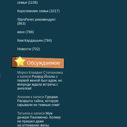
семьи (1108)
Королевские семьи (1017)
StarsFever рекомендует
(863)
кино (788)
Ким Кардашьян (784)
Новости (702)
Обсуждаемое
Мороз Клавдия Степановна
к записи
Развод Йоалы с
первой женой был адом, но
впереди ждала встреча с
ангелом!
Аноним
к записи
Гурцкая.
Раскрыта тайна, которую
скрывали ее темные очки!
Татьяна
к записи
Муж
дочери Пахоменко. Колкер
не пришел даже
на отпевание жены.