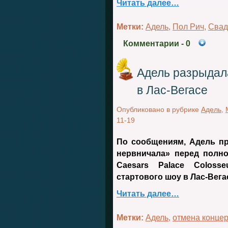
Читать далее…
Метки:
Адель
,
Пол Рич
,
Свад
Комментарии
- 0
Адель разрыдал
в Лас-Вегасе
Опубликовано в рубрике
Адель
,
11-19
По сообщениям, Адель пр
нервничала» перед полн
Caesars Palace Colos
стартового шоу в Лас-Вега
Читать далее…
Метки:
Адель
,
отмена конце