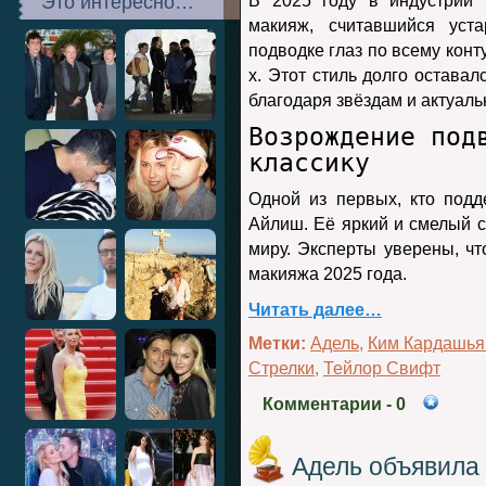
Это интересно…
В 2025 году в индустрии 
макияж, считавшийся уст
подводке глаз по всему конт
х. Этот стиль долго оставал
благодаря звёздам и актуа
Возрождение под
классику
Одной из первых, кто подд
Айлиш. Её яркий и смелый с
миру. Эксперты уверены, ч
макияжа 2025 года.
Читать далее…
Метки:
Адель
,
Ким Кардашья
Стрелки
,
Тейлор Свифт
Комментарии
- 0
Адель объявила 