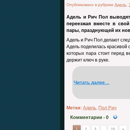
Опубликовано в рубрике
Адель
,
Адель и Рич Пол выводят
переезжая вместе в сво
пары, празднующей их нов
Адель и Рич Пол делают сле
Адель поделилась красивой с
которых пара стоит перед в
держит ключ в руке.
Читать далее…
Метки:
Адель
,
Пол Рич
Комментарии
- 0
1
2
3
10
»