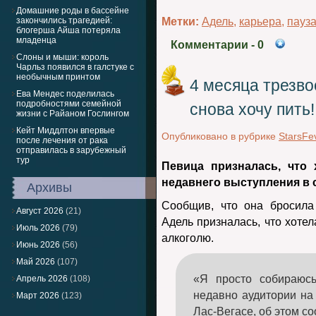
Домашние роды в бассейне
закончились трагедией:
Метки:
Адель
,
карьера
,
пауз
блогерша Айша потеряла
младенца
Комментарии
- 0
Слоны и мыши: король
Чарльз появился в галстуке с
необычным принтом
4 месяца трезво
Ева Мендес поделилась
подробностями семейной
снова хочу пить!
жизни с Райаном Гослингом
Кейт Миддлтон впервые
Опубликовано в рубрике
StarsFe
после лечения от рака
отправилась в зарубежный
тур
Певица призналась, что 
недавнего выступления в с
Архивы
Сообщив, что она бросила
Август 2026
(21)
Адель призналась, что хотел
Июль 2026
(79)
алкоголю.
Июнь 2026
(56)
Май 2026
(107)
«Я просто собираюсь
Апрель 2026
(108)
недавно аудитории на
Март 2026
(123)
Лас-Вегасе, об этом со