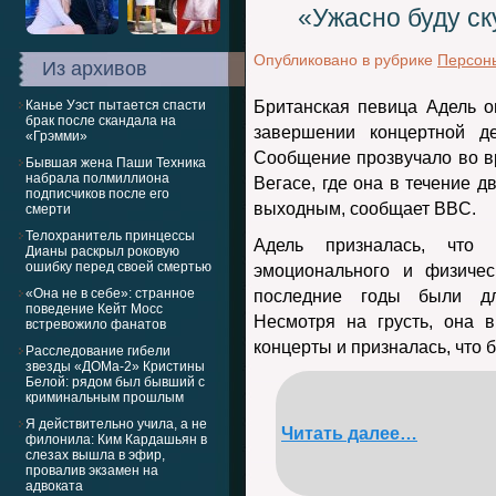
«Ужасно буду ск
Опубликовано в рубрике
Персон
Из архивов
Канье Уэст пытается спасти
Британская певица Адель о
брак после скандала на
завершении концертной де
«Грэмми»
Сообщение прозвучало во в
Бывшая жена Паши Техника
набрала полмиллиона
Вегасе, где она в течение д
подписчиков после его
выходным, сообщает BBC.
смерти
Телохранитель принцессы
Адель призналась, что 
Дианы раскрыл роковую
ошибку перед своей смертью
эмоционального и физичес
«Она не в себе»: странное
последние годы были дл
поведение Кейт Мосс
Несмотря на грусть, она 
встревожило фанатов
концерты и призналась, что б
Расследование гибели
звезды «ДОМа-2» Кристины
Белой: рядом был бывший с
криминальным прошлым
Я действительно учила, а не
Читать далее…
филонила: Ким Кардашьян в
слезах вышла в эфир,
провалив экзамен на
адвоката