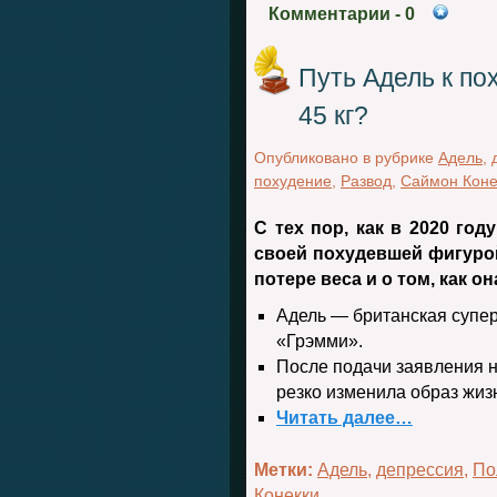
Комментарии
- 0
Путь Адель к по
45 кг?
Опубликовано в рубрике
Адель
,
похудение
,
Развод
,
Саймон Коне
С тех пор, как в 2020 го
своей похудевшей фигурой
потере веса и о том, как о
Адель — британская супер
«Грэмми».
После подачи заявления н
резко изменила образ жизн
Читать далее…
Метки:
Адель
,
депрессия
,
По
Конекки