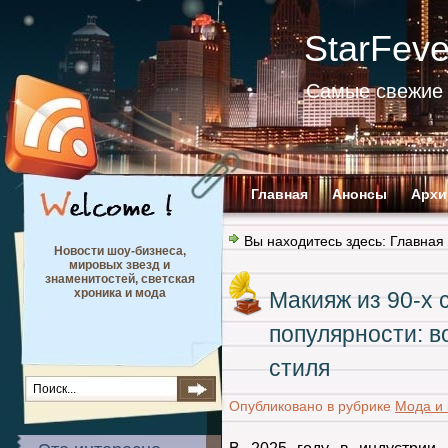
StarFev
Самые свежие 
Главная
Анонсы
Архи
Вы находитесь здесь:
Главная
Новости шоу-бизнеса,
мировых звезд и
знаменитостей, светская
хроника и мода
Макияж из 90-х 
популярности: в
стиля
Опубликовано в рубрике
Мода и 