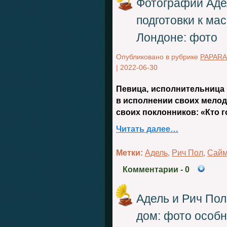
Фотографии Аде
подготовки к ма
Лондоне: фото
Опубликовано в рубрике
PAPARA
|
2022-06-30
Певица, исполнительница 
в исполнении своих мелод
своих поклонников: «Кто 
Читать далее…
Метки:
Адель
,
Рич Пол
,
Сайм
Комментарии
- 0
Адель и Рич Пол
дом: фото особ