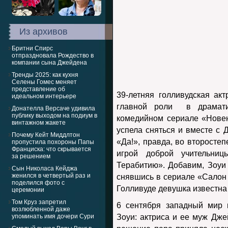
Из архивов
Бритни Спирс
отпраздновала Рождество в
компании сына Джейдена
Тренды 2025: как кухня
Селены Гомес меняет
представление об
39-летняя голливудская ак
идеальном интерьере
главной роли в драмати
Донателла Версаче удивила
публику выходом на подиум в
комедийном сериале «Новен
винтажном жакете
успела сняться и вместе с
Почему Кейт Миддлтон
«Да!», правда, во второсте
пропустила похороны Папы
Франциска: что скрывается
игрой доброй учительни
за решением
Терабитию». Добавим, Зоуи
Сын Николаса Кейджа
женился в четвертый раз и
снявшись в сериале «Салон 
поделился фото с
Голливуде девушка известна
церемонии
Том Круз запретил
6 сентября западный мир 
возлюбленной даже
упоминать имя дочери Сури
Зоуи: актриса и ее муж Дже