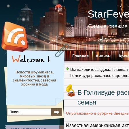
StarFev
Самые свежие 
Главная
Анонсы
Архи
Вы находитесь здесь:
Главная
Новости шоу-бизнеса,
Голливуде распалась еще одн
мировых звезд и
знаменитостей, светская
хроника и мода
В Голливуде рас
семья
Опубликовано в рубрике
Звездн
Известная американская ак