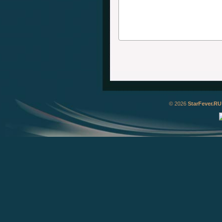
© 2026
StarFever.RU