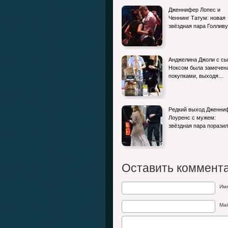
Дженнифер Лопес и
Ченнинг Татум: новая
звёздная пара Голлив
Анджелина Джоли с с
Ноксом была замечен
покупками, выходя…
Редкий выход Дженни
Лоуренс с мужем:
звёздная пара порази
Оставить коммент
Им
Mai