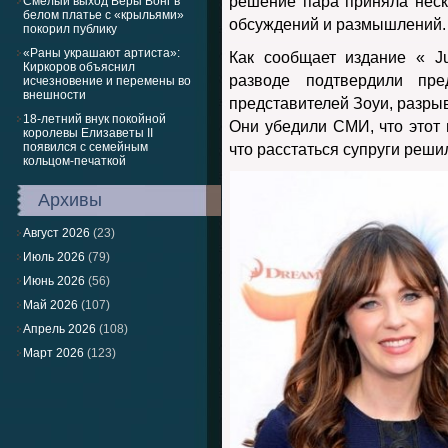
решение пара приняла неск
Смелый выход Веры Вонг в
белом платье с «крыльями»
обсуждений и размышлений.
покорил публику
«Раны украшают артиста»:
Как сообщает издание « J
Киркоров объяснил
разводе подтвердили пре
исчезновение и перемены во
внешности
представителей Зоуи, разрыв
18-летний внук покойной
Они убедили СМИ, что этот 
королевы Елизаветы II
появился с семейным
что расстаться супруги реши
кольцом-печаткой
Архивы
Август 2026
(23)
Июль 2026
(79)
Июнь 2026
(56)
Май 2026
(107)
Апрель 2026
(108)
Март 2026
(123)