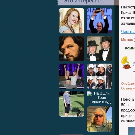
Это интересно…
Несмот
Криса Э
из-за с
желания
Читать
Метки:
Комм
Опублик
Остальн
Помочь 
50 cent
продюсе
привнес
он знае