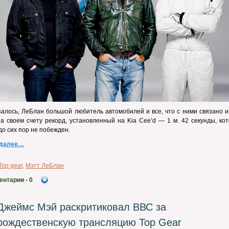
залось, ЛеБлан большой любитель автомобилей и все, что с ними связано 
а своем счету рекорд, установленный на Kia Сee’d — 1 м. 42 секунды, ко
 до сих пор не побежден.
 далее…
Top gear
,
Мэтт ЛеБлан
ентарии
- 0
Джеймс Мэй раскритиковал ВВС за
рождественскую трансляцию Top Gear