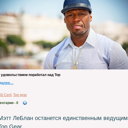
с удовольствием поработал над
Top
 далее…
50 Cent
,
Top gear
ентарии
- 0
Мэтт ЛеБлан останется единственным ведущим
Top Gear