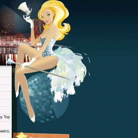
у Top
икто,