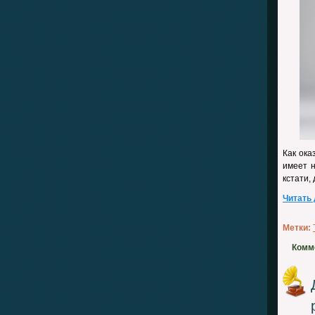
Как ока
имеет н
кстати,
Читать
Метки:
Комм