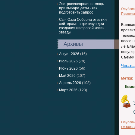
Экстрасенсорная помощь
при выборе даты - как
Опублик
подготовить запрос
Персоны
Сын Оззи Осборна ответил
хейтерам на критику идеи
Бывшая
создания цифровой копии
прояви
звезды
телеве
после н
Архивы
Ле Бла
популя
Август 2026
(16)
Съемки 
Июль 2026
(79)
Читать
Июнь 2026
(56)
Май 2026
(107)
Метки:
Апрель 2026
(108)
Комм
Март 2026
(123)
Опублик
Остальн