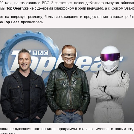
 29 мая, на телеканале ВВС 2 состоялся показ дебютного выпуска обновл
ммы
Top
Gear
уже не с Джереми Кларксоном в роли ведущего, а с Крисом Эван
ря на широкую рекламу, большие ожидания и предсказания высоких рейти
ра
Top
Gear
провалилась.
вном негодования поклонников программы связаны именно с новым ве