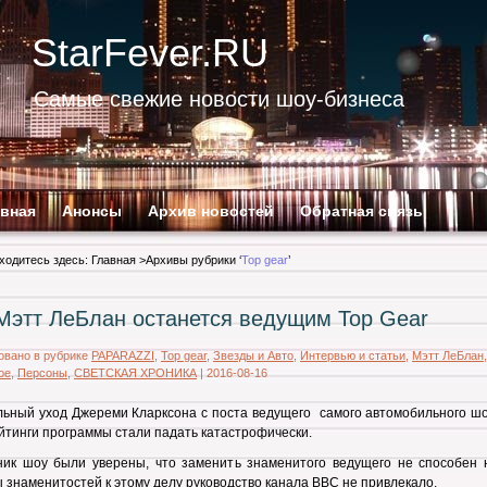
StarFever.RU
Самые свежие новости шоу-бизнеса
авная
Анонсы
Архив новостей
Обратная связь
ходитесь здесь:
Главная
>Архивы рубрики ‘
Top gear
’
Мэтт ЛеБлан останется ведущим Top Gear
овано в рубрике
PAPARAZZI
,
Top gear
,
Звезды и Авто
,
Интервью и статьи
,
Мэтт ЛеБлан
,
ое
,
Персоны
,
СВЕТСКАЯ ХРОНИКА
|
2016-08-16
ьный уход Джереми Кларксона с поста ведущего самого автомобильного шо
йтинги программы стали падать катастрофически.
ник шоу были уверены, что заменить знаменитого ведущего не способен н
ы знаменитостей к этому делу руководство канала ВВС не привлекало.