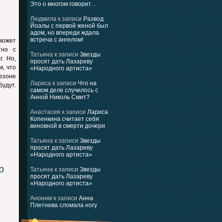
Это о многом говорит…
Людмила
к записи
Развод
Йоалы с первой женой был
адом, но впереди ждала
встреча с ангелом!
может
тно с
Татьяна
к записи
Звезды
. Но,
просят дать Лазареву
, что
«Народного артиста»
езоне
Лариса
к записи
Что на
удут.
самом деле случилось с
Анной Николь Смит?
Анастасия
к записи
Лариса
Копенкина считает себя
виновной в смерти дочери
Татьяна
к записи
Звезды
просят дать Лазареву
«Народного артиста»
p
Татьяна
к записи
Звезды
просят дать Лазареву
«Народного артиста»
Аноним
к записи
Анна
Плетнева сломала ногу