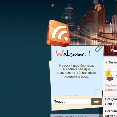
Гл
Вы на
Новости шоу-бизнеса,
мировых звезд и
знаменитостей, светская
хроника и мода
Опублик
Остальн
Скандал
Gear ре
Поклон
каких б