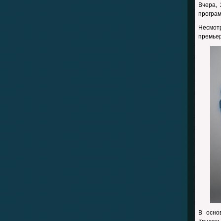
Вчера,
програ
Несмот
премье
В осно