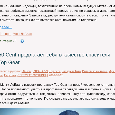
ря на большие надежды, возложенные на плечи новых ведущих Мэтта ЛеБл
ванса, добиться высоких показателей просмотра им не удалось, а даже нао
транного поведения Эванса в кадре, зрители стали говорить о том, что нет ни
 смотреть на то, как кто-то пытается быть похожим на Кларксона.
 далее…
Top gear
,
Мэтт ЛеБлан
ентарии
- 0
50 Cent предлагает себя в качестве спасителя
Top Gear
овано в рубрике
50 Cent
,
PAPARAZZI
,
Top gear
,
Звезды и Авто
,
Интервью и статьи
,
Муз
ое
,
Персоны
,
СВЕТСКАЯ ХРОНИКА
|
2016-07-26
Мэтту ЛеБлану вывести программу Top Gear на новый уровень хочет попыт
. После провального участия в программе телеведущего и шоумена Криса Э
рам стоит задуматься о том, чтобы привлечь какую-то суперзвезду, спос
ти в программу что-то новое. По словам рэпера, ему это под силу, ведь о м
т все и даже больше.