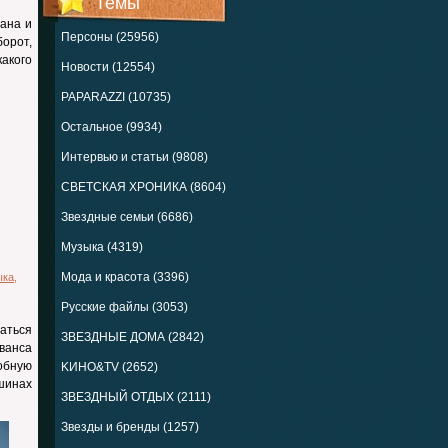
Темы
ана и
Персоны (25956)
борот,
какого
Новости (12554)
PAPARAZZI (10735)
Остальное (9934)
Интервью и статьи (9808)
СВЕТСКАЯ ХРОНИКА (8604)
Звездные семьи (6686)
Музыка (4319)
Мода и красота (3396)
ыка
,
Русские файлы (3053)
аться
ЗВЕЗДНЫЕ ДОМА (2842)
ванса
обную
KИНО&TV (2652)
ашинах
ЗВЕЗДНЫЙ ОТДЫХ (2111)
Звезды и бренды (1257)