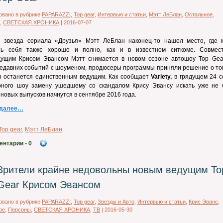
овано в рубрике
PAPARAZZI
,
Top gear
,
Интервью и статьи
,
Мэтт ЛеБлан
,
Остальное
,
,
СВЕТСКАЯ ХРОНИКА
|
2016-07-07
 звезда сериала «Друзья» Мэтт ЛеБлан наконец-то нашел место, где 
ть себя также хорошо и полно, как и в известном ситкоме. Совмес
дущим Крисом Эвансом Мэтт снимается в новом сезоне автошоу Top Gear
едавних событий с шоуменом, продюсеры программы приняли решение о том
н останется единственным ведущим. Как сообщает
Variety,
в грядущем 24 с
рного шоу замену ушедшему со скандалом Крису Эвансу искать уже не б
новых выпусков начнутся в сентябре 2016 года.
 далее…
Top gear
,
Мэтт ЛеБлан
ентарии
- 0
Зрители крайне недовольны новым ведущим To
Gear Крисом Эвансом
овано в рубрике
PAPARAZZI
,
Top gear
,
Звезды и Авто
,
Интервью и статьи
,
Крис Эванс
,
ое
,
Персоны
,
СВЕТСКАЯ ХРОНИКА
,
ТВ
|
2016-05-30