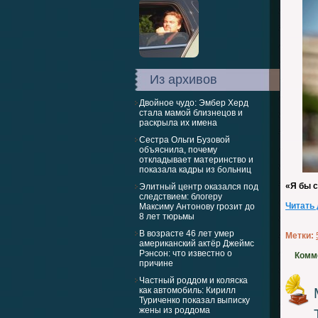
Из архивов
Двойное чудо: Эмбер Херд
стала мамой близнецов и
раскрыла их имена
Сестра Ольги Бузовой
объяснила, почему
откладывает материнство и
показала кадры из больниц
«Я бы 
Элитный центр оказался под
следствием: блогеру
Читать
Максиму Антонову грозит до
8 лет тюрьмы
В возрасте 46 лет умер
Метки:
американский актёр Джеймс
Рэнсон: что известно о
Комм
причине
Частный роддом и коляска
как автомобиль: Кирилл
Туриченко показал выписку
жены из роддома