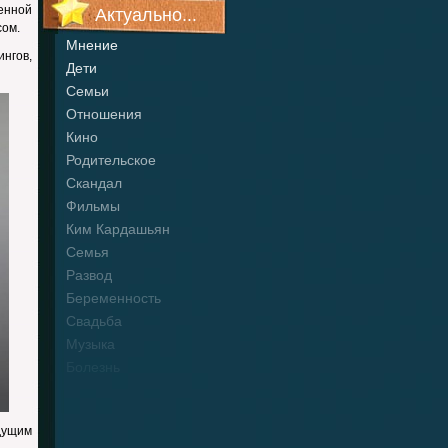
енной
Актуально...
сом.
Мнение
нгов,
Дети
Семьи
Отношения
Кино
Родительское
Скандал
Фильмы
Ким Кардашьян
Семья
Развод
Беременность
Свадьба
Музыка
Болезнь
дущим