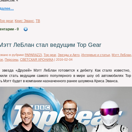
Эвансом. «
 далее…
Top gear
,
Крис Эванс
,
ТВ
ентарии
- 0
Мэтт ЛеБлан стал ведущим Top Gear
овано в рубрике
PAPARAZZI
,
Top gear
,
Звезды и Авто
,
Интервью и статьи
,
Мэтт ЛеБлан
,
ое
,
Персоны
,
СВЕТСКАЯ ХРОНИКА
|
2016-02-04
 звезда «Друзей» Мэтт ЛеБлан готовится к дебюту. Как стало известно, 
жили стать ведущим самого популярного в мире шоу об автомобилях Top 
ь Мэтт будет в компании назначенного ранее шоумена Криса Эванса.