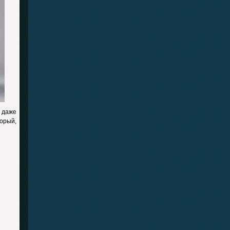
и даже
торый,