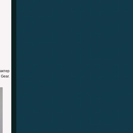
актер
Gear.