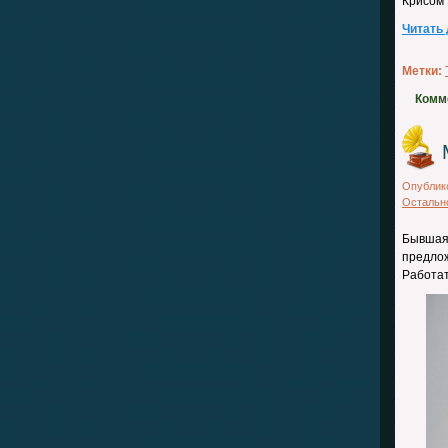
Крисом 
Читать
Метки:
Комм
Опублик
Остальн
Бывшая
предло
Работат