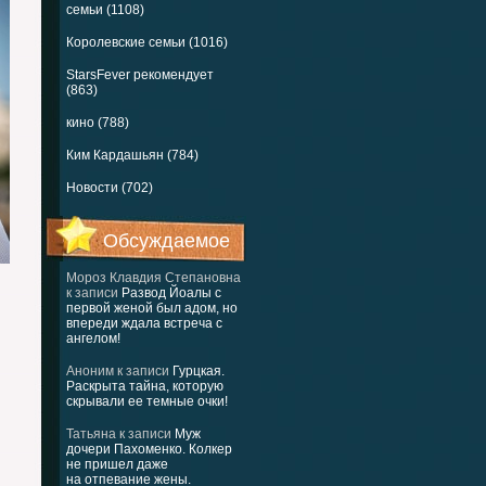
семьи (1108)
Королевские семьи (1016)
StarsFever рекомендует
(863)
кино (788)
Ким Кардашьян (784)
Новости (702)
Обсуждаемое
Мороз Клавдия Степановна
к записи
Развод Йоалы с
первой женой был адом, но
впереди ждала встреча с
ангелом!
Аноним
к записи
Гурцкая.
Раскрыта тайна, которую
скрывали ее темные очки!
Татьяна
к записи
Муж
дочери Пахоменко. Колкер
не пришел даже
на отпевание жены.