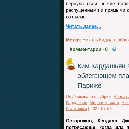
вернула свои рыжие воло
распущенными и прямыми с
со съемок.
Читать далее…
Метки:
Николь Кидман
,
обло
Комментарии
- 0
Ким Кардашьян 
облегающем пла
Париже
Опубликовано в рубрике
Алекса
Кардашьян
,
Мода и красота
,
Ник
Ратаковски
|
2022-07-06
Осторожно, Кендалл Дж
потрясающе, когда шла 