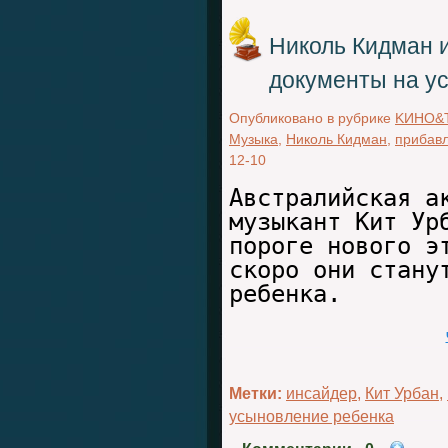
Николь Кидман и
документы на у
Опубликовано в рубрике
KИНО&
Музыка
,
Николь Кидман
,
прибавл
12-10
Австралийская а
музыкант Кит Ур
пороге нового э
скоро они стану
ребенка.
Метки:
инсайдер
,
Кит Урбан
,
усыновление ребенка