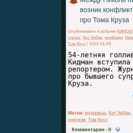
возник конфликт
про Тома Круза
Опубликовано в рубрике
KИНО&
статьи
,
Кит Урбан
,
конфликт
,
Ник
Том Круз
|
2022-01-03
54-летняя голли
Кидман вступила
репортером. Жур
про бывшего суп
Круза.
Метки:
интервью
,
Кит Урбан
,
сексизм
,
Том Круз
Комментарии
- 0