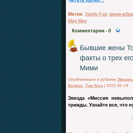
Читать далее…
Метки:
Vanity Fair
,
мини-юбк
Миу Миу
Комментарии
- 0
Бывшие жены То
факты о трех его
Мими
Опубликовано в рубрике
Звездн
Кидман
,
Том Круз
|
2022-05-19
Звезда «Миссия невыпол
трижды. Узнайте все, что 