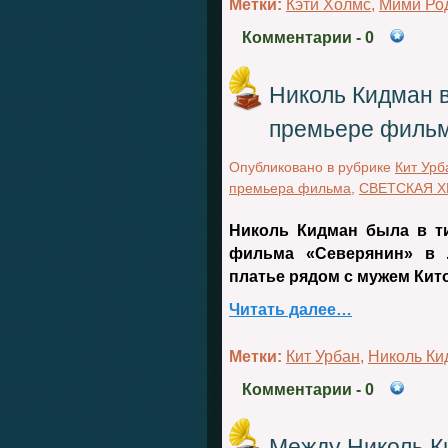
Метки:
Кэти Холмс
,
Мими Ро
Комментарии
- 0
Николь Кидман в
премьере филь
Опубликовано в рубрике
Кит Урб
премьера фильма
,
СВЕТСКАЯ 
Николь Кидман была в т
фильма «Северянин» в Л
платье рядом с мужем Кит
Читать далее…
Метки:
Кит Урбан
,
Николь Ки
Комментарии
- 0
Между Николь К