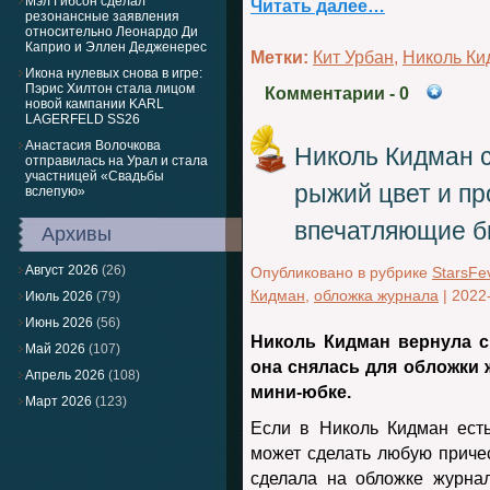
Мэл Гибсон сделал
Читать далее…
резонансные заявления
относительно Леонардо Ди
Каприо и Эллен Дедженерес
Метки:
Кит Урбан
,
Николь Ки
Икона нулевых снова в игре:
Пэрис Хилтон стала лицом
Комментарии
- 0
новой кампании KARL
LAGERFELD SS26
Анастасия Волочкова
Николь Кидман 
отправилась на Урал и стала
участницей «Свадьбы
рыжий цвет и п
вслепую»
впечатляющие 
Архивы
Август 2026
(26)
Опубликовано в рубрике
StarsFe
Кидман
,
обложка журнала
|
2022
Июль 2026
(79)
Июнь 2026
(56)
Николь Кидман вернула с
Май 2026
(107)
она снялась для обложки 
Апрель 2026
(108)
мини-юбке.
Март 2026
(123)
Если в Николь Кидман есть 
может сделать любую причес
сделала на обложке журнала