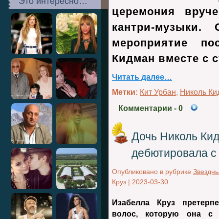
Это интересно…
церемония вруч
кантри-музыки.
мероприятие по
Кидман вместе с 
Читать далее…
Метки:
Кит Урбан
,
Николь Ки
Комментарии
- 0
Дочь Николь Кид
дебютировала с
Опубликовано в рубрике
Звездн
Круз
|
2023-03-30
Изабелла Круз претерп
волос, которую она с 