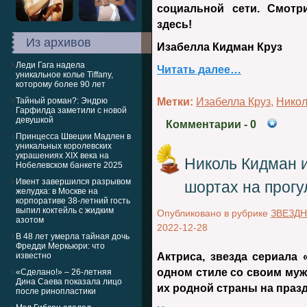
социальной сети. Смотр
здесь!
Из архивов
Изабелла Кидман Круз
Леди Гага надела
Читать далее…
уникальное колье Tiffany,
которому более 90 лет
Тайный роман?: Эндрю
Метки:
Изабелла Круз
,
Никол
Гарфилда заметили с новой
девушкой
Комментарии
- 0
Принцесса Швеции Мадлен в
уникальных королевских
украшениях XIX века на
Николь Кидман и
Нобелевском банкете 2025
Ивент завершился разрывом
шортах на прогу
желудка: в Москве на
корпоративе 38-летний гость
выпил коктейль с жидким
Опубликовано в рубрике
ЗВЕЗД
азотом
2022-12-28
В 48 лет умерла тайная дочь
Фредди Меркьюри: что
известно
Актриса, звезда сериала 
одном стиле со своим муж
«Сделано!» – 26-летняя
Дина Саева показала лицо
их родной страны на праз
после ринопластики