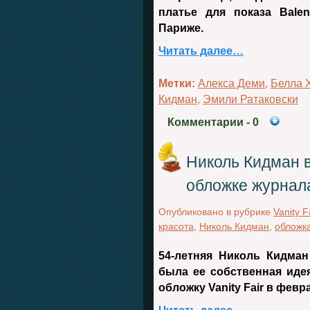
платье для показа Bale
Париже.
Читать далее…
Метки:
Алекса Деми
,
Белла 
Кидман
,
Эмили Ратаковски
Комментарии
- 0
Николь Кидман в
обложке журнала 
Опубликовано в рубрике
Vanity F
красота
,
Николь Кидман
,
обложк
54-летняя Николь Кидман
была ее собственная иде
обложку Vanity Fair в февр