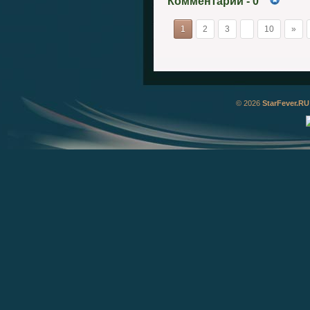
Комментарии
- 0
1
2
3
10
»
© 2026
StarFever.RU