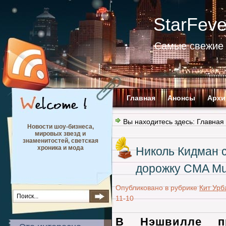
StarFev
Самые свежие 
Главная
Анонсы
Архи
Вы находитесь здесь:
Главная
Новости шоу-бизнеса,
мировых звезд и
знаменитостей, светская
хроника и мода
Николь Кидман 
дорожку CMA Mu
Опубликовано в рубрике
Кит Урб
11-10
В Нэшвилле пр