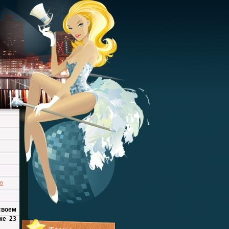
в
своем
же 23