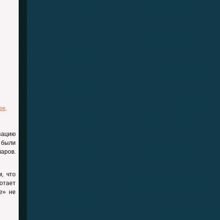
ое
,
зацию
е были
ларов.
, что
отает
е» не