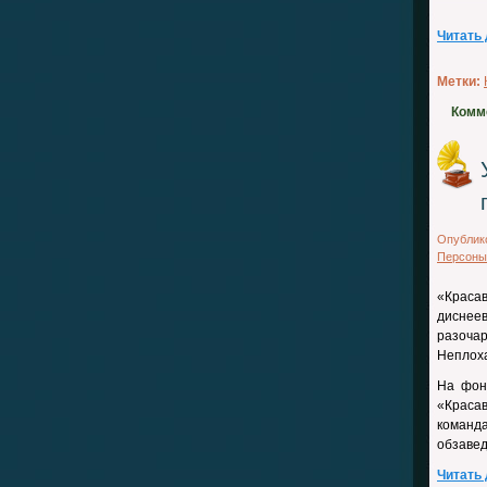
Читать
Метки:
Комм
Опублик
Персоны
«Краса
диснеев
разочар
Неплоха
На фон
«Краса
команд
обзавед
Читать