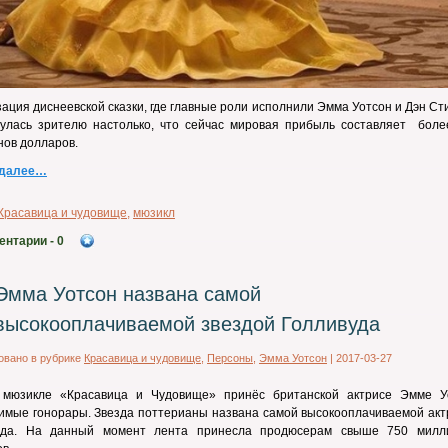
ация диснеевской сказки, где главные роли исполнили Эмма Уотсон и Дэн Ст
нулась зрителю настолько, что сейчас мировая прибыль составляет боле
ов долларов.
 далее…
Красавица и чудовище
,
мюзикл
ентарии
- 0
Эмма Уотсон названа самой
высокооплачиваемой звездой Голливуда
овано в рубрике
Красавица и чудовище
,
Персоны
,
Эмма Уотсон
|
2017-03-27
 мюзикле «Красавица и Чудовище» принёс британской актрисе Эмме У
имые гонорары. Звезда поттерианы названа самой высокооплачиваемой акт
уда. На данный момент лента принесла продюсерам свыше 750 милл