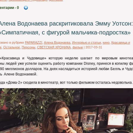
ентарии
- 0
Алена Водонаева раскритиковала Эмму Уотсон:
«Симпатичная, с фигурой мальчика-подростка»
овано в рубрике
PAPARAZZI
,
Алена Водонаева
,
Интервью и статьи
,
кино
,
Красавица и
е
,
Остальное
,
Персоны
,
СВЕТСКАЯ ХРОНИКА
,
фильм
|
2017-03-31
«Красавица и Чудовище» которую неделю шагает по мировым кинотеа
ы людей уже успели оценить работу компании Disney, принеся в копилку ф
90 миллионов долларов. На днях насладиться историей любви Белль и Чуд
сь Алене Водонаевой.
зда «Дома-2» сходила в кинотеатр, вот только фильмом осталась недовольна.