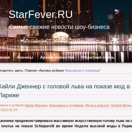
StarFever.RU
Самые свежие новости шоу-бизнеса
авная
Анонсы
Архив новостей
Обратная связь
ходитесь здесь:
Главная
>Архивы рубрики ‘
Красавица и чудовище
’
Кайли Дженнер с головой льва на показе мод в
Париже
овано в рубрике
Кайли Дженнер
,
Красавица и чудовище
,
Мода и красота
,
Неделя Моды 
|
2023-01-23
Дженнер продемонстрировала массивную искусственную голову льва на 
 платье на показе Schiaparelli во время Недели высокой моды в Пари