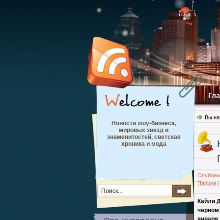
Гл
Вы на
Новости шоу-бизнеса,
мировых звезд и
знаменитостей, светская
хроника и мода
Опублик
Париже
Кайли 
черном
января.