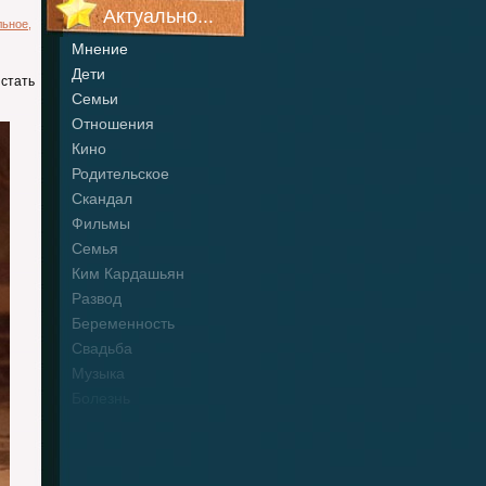
Актуально...
льное
,
Мнение
Дети
 стать
Семьи
Отношения
Кино
Родительское
Скандал
Фильмы
Семья
Ким Кардашьян
Развод
Беременность
Свадьба
Музыка
Болезнь