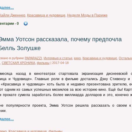
 далее…
Кайли Дженнер
,
Красавица и чудовище
,
Неделя Моды в Париже
ентарии
- 0
Эмма Уотсон рассказала, почему предпочла
Белль Золушке
овано в рубрике
PAPARAZZI
,
Интервью и статьи
,
кино
,
Красавица и чудовище
,
Остальн
,
СВЕТСКАЯ ХРОНИКА
,
фильмы
|
2017-04-18
месяца назад в кинотеатрах стартовала экранизация диснеевской с
вица и Чудовище». Главные роли в фильме достались Дэну Стивенсу и
. «Красавица и чудовище» хоть была и недавно презентована зрителю, е
ют одним из самых успешных мюзиклов за всю историю кино. Ещё бы! Карт
м прокате сумела заработать более миллиарда долларов и это, конечно ж
не популярности проекта, Эмма Уотсон решила рассказать о своем к
нии.
 далее…
кино
,
Красавица и чудовище
,
фильмы