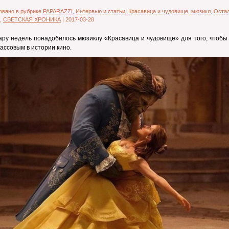
овано в рубрике
PAPARAZZI
,
Интервью и статьи
,
Красавица и чудовище
,
мюзикл
,
Оста
,
СВЕТСКАЯ ХРОНИКА
|
2017-03-28
ару недель понадобилось мюзиклу «Красавица и чудовище» для того, чтобы
ассовым в истории кино.