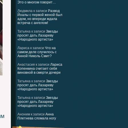
Это о многом говорит…
Людмила
к записи
Развод
Йоалы с первой женой был
адом, но впереди ждала
встреча с ангелом!
Татьяна
к записи
Звезды
просят дать Лазареву
«Народного артиста»
Лариса
к записи
Что на
самом деле случилось с
Анной Николь Смит?
Анастасия
к записи
Лариса
Копенкина считает себя
виновной в смерти дочери
Татьяна
к записи
Звезды
просят дать Лазареву
«Народного артиста»
Татьяна
к записи
Звезды
просят дать Лазареву
«Народного артиста»
Аноним
к записи
Анна
ым
Плетнева сломала ногу