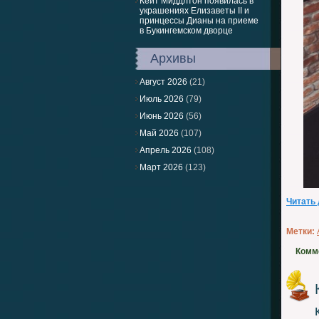
Кейт Миддлтон появилась в
украшениях Елизаветы II и
принцессы Дианы на приеме
в Букингемском дворце
Архивы
Август 2026
(21)
Июль 2026
(79)
Июнь 2026
(56)
Май 2026
(107)
Апрель 2026
(108)
Март 2026
(123)
Читать
Метки:
Комм