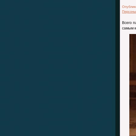
Опублик
Персоны
Всего п
самым к