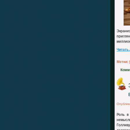
Экраниз
пригля
миллион
Читать
Метки:
Комм
Опублик
Роль в
немысл
Голлив