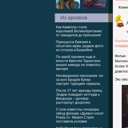
Комм
Из архивов
Как Камилла стала
королевой Великобритании:
от скандалов до признания
Опублик
Принцесса Евгения в
чудовищ
объятиях мужа: редкое фото
из отпуска в Бахрейне
Фильм 
По какой причине еще в
юности Квентин Тарантино
Миллион
решил никогда не помогать
более 6
матери
довело
Неожиданное признание: из-
Экс-зве
за кого Брэдли Купер
смотрит турецкие сериалы
После 27 лет аренды принц
Эндрю покидает коттедж у
Виндзора – договор
расторгнут досрочно
Стали известны гонорары
звёзд фильма «Дьявол носит
Prada 2»: Мерил Стрип
поставила условие