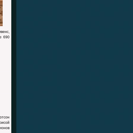
ивенс,
е 690
отсон
рисой
ионов