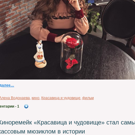
 далее…
Алена Водонаева
,
кино
,
Красавица и чудовище
,
фильм
ентарии
- 1
Киноремейк «Красавица и чудовище» стал сам
кассовым мюзиклом в истории