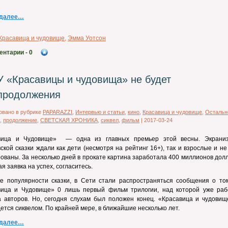
 далее…
Красавица и чудовище
,
Эмма Уотсон
ентарии
- 0
У «Красавицы и чудовища» не будет
продолжения
овано в рубрике
PAPARAZZI
,
Интервью и статьи
,
кино
,
Красавица и чудовище
,
Остальн
,
продолжение
,
СВЕТСКАЯ ХРОНИКА
,
сиквел
,
фильм
|
2017-03-24
вица и Чудовище» — одна из главных премьер этой весны. Экрани
ской сказки ждали как дети (несмотря на рейтинг 16+), так и взрослые и н
ованы. За несколько дней в прокате картина заработала 400 миллионов дол
я заявка на успех, согласитесь.
е популярности сказки, в Сети стали распространяться сообщения о том
вица и Чудовище» 0 лишь первый фильм трилогии, над которой уже раб
а авторов. Но, сегодня слухам был положен конец. «Красавица и чудовищ
ется сиквелом. По крайней мере, в ближайшие несколько лет.
 далее…