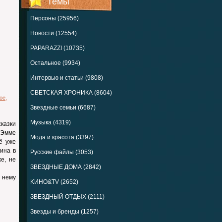
Темы
Персоны (25956)
Новости (12554)
PAPARAZZI (10735)
Остальное (9934)
Интервью и статьи (9808)
СВЕТСКАЯ ХРОНИКА (8604)
ое
,
Звездные семьи (6687)
Музыка (4319)
казки
 Эмме
Мода и красота (3397)
ё уже
ина в
Русские файлы (3053)
е, не
ЗВЕЗДНЫЕ ДОМА (2842)
 нему
KИНО&TV (2652)
ЗВЕЗДНЫЙ ОТДЫХ (2111)
Звезды и бренды (1257)