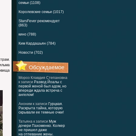
семьи (1108)
Королевские семьи (1017)
StarsFever рекомендует
(863)
кино (788)
Ким Кардашьян (784)
Новости (702)
трам.
ильма
Обсуждаемое
овища
Мороз Клавдия Степановна
к записи
Развод Йоалы с
первой женой был адом, но
впереди ждала встреча с
ангелом!
Аноним
к записи
Гурцкая.
Раскрыта тайна, которую
скрывали ее темные очки!
Татьяна
к записи
Муж
дочери Пахоменко. Колкер
не пришел даже
на отпевание жены.