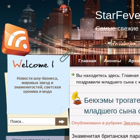
StarFev
Самые свежие 
Главная
Анонсы
Архи
Вы находитесь здесь:
Главная
Новости шоу-бизнеса,
поздравили младшего сына с
мировых звезд и
знаменитостей, светская
хроника и мода
Бекхэмы трогат
младшего сына 
Опубликовано в рубрике
Звездн
Знаменитая британская пар