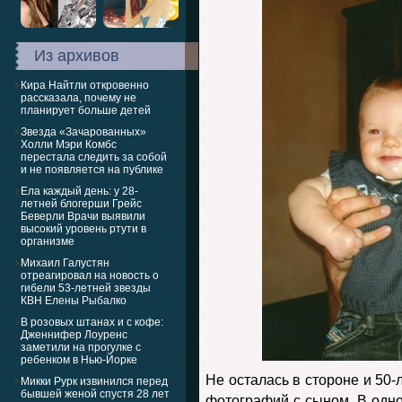
Из архивов
Кира Найтли откровенно
рассказала, почему не
планирует больше детей
Звезда «Зачарованных»
Холли Мэри Комбс
перестала следить за собой
и не появляется на публике
Ела каждый день: у 28-
летней блогерши Грейс
Беверли Врачи выявили
высокий уровень ртути в
организме
Михаил Галустян
отреагировал на новость о
гибели 53-летней звезды
КВН Елены Рыбалко
В розовых штанах и с кофе:
Дженнифер Лоуренс
заметили на прогулке с
ребенком в Нью-Йорке
Не осталась в стороне и 50-
Микки Рурк извинился перед
бывшей женой спустя 28 лет
фотографий с сыном. В одно