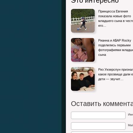
Это интересно
Принцесса Евгения
показала новые фото
младшего сына в чест
его…
Рианна и A$AP Rocky
поделились первыми
фотографиями младш
сына
Риз Уизерспун призна
какое прозвище дали 
дети — звучит…
Оставить коммент
Им
Mai