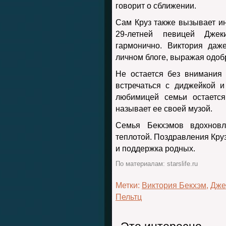
говорит о сближении.
Сам Круз также вызывает ин
29-летней певицей Джек
гармонично. Виктория даж
личном блоге, выражая одоб
Не остается без внимания
встречаться с диджейкой 
любимицей семьи остается
называет ее своей музой.
Семья Бекхэмов вдохновл
теплотой. Поздравления Круз
и поддержка родных.
По материалам: starslife.ru
Метки:
Виктория Бекхэм
,
Дже
Пельтц