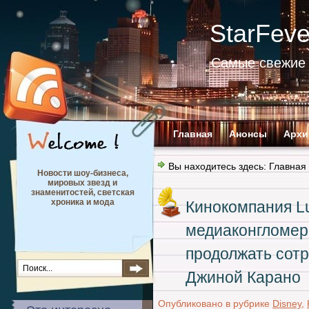
StarFev
Самые свежие 
Главная
Анонсы
Архи
Вы находитесь здесь:
Главная
Новости шоу-бизнеса,
мировых звезд и
знаменитостей, светская
хроника и мода
Кинокомпания Lu
медиаконгломера
продолжать сотр
Джиной Карано
Опубликовано в рубрике
Disney
,