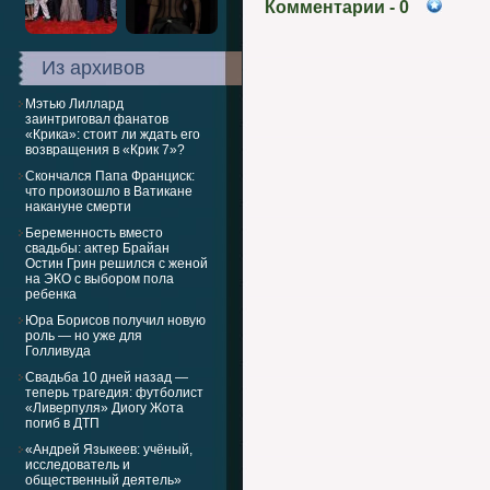
Комментарии
- 0
Из архивов
Мэтью Лиллард
заинтриговал фанатов
«Крика»: стоит ли ждать его
возвращения в «Крик 7»?
Скончался Папа Франциск:
что произошло в Ватикане
накануне смерти
Беременность вместо
свадьбы: актер Брайан
Остин Грин решился с женой
на ЭКО с выбором пола
ребенка
Юра Борисов получил новую
роль — но уже для
Голливуда
Свадьба 10 дней назад —
теперь трагедия: футболист
«Ливерпуля» Диогу Жота
погиб в ДТП
«Андрей Языкеев: учёный,
исследователь и
общественный деятель»