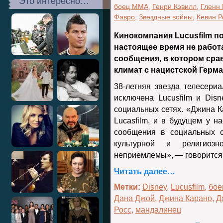
Это интересно…
боец MMA
,
Генри Кэвилл
,
Гленн
Фавро
,
Звездные войны
,
Кевин Р
Кинокомпания Lucusfilm п
настоящее время не работ
сообщения, в котором ср
климат с нацистской Герма
38-летняя звезда телесери
исключена Lucusfilm и Dis
социальных сетях. «Джина К
Lucasfilm, и в будущем у н
сообщения в социальных с
культурной и религиозн
неприемлемы», — говорится 
Читать далее…
Метки:
Disney
,
Lucusfilm
,
бое
Дана Джой
,
Джина Карано
,
Д
Росс
,
мандалинец