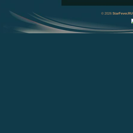
© 2026
StarFever.RU