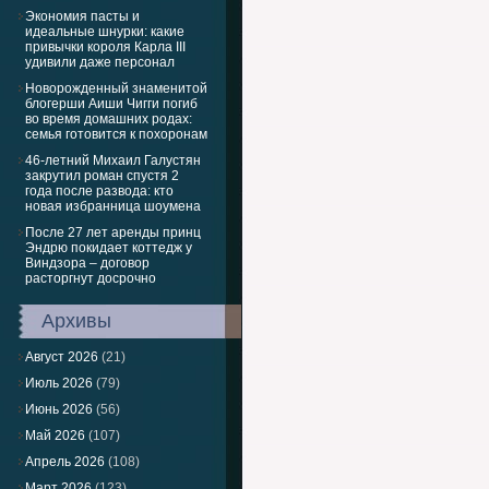
Экономия пасты и
идеальные шнурки: какие
привычки короля Карла III
удивили даже персонал
Новорожденный знаменитой
блогерши Аиши Чигги погиб
во время домашних родах:
семья готовится к похоронам
46-летний Михаил Галустян
закрутил роман спустя 2
года после развода: кто
новая избранница шоумена
После 27 лет аренды принц
Эндрю покидает коттедж у
Виндзора – договор
расторгнут досрочно
Архивы
Август 2026
(21)
Июль 2026
(79)
Июнь 2026
(56)
Май 2026
(107)
Апрель 2026
(108)
Март 2026
(123)