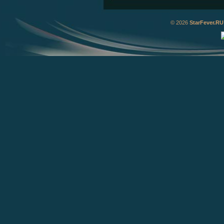
© 2026
StarFever.RU