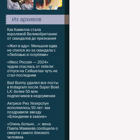
Из архивов
Как Камилла стала
королевой Великобритании:
от скандалов до признания
«Жил в аду»: Меньшов едва
не спился из-за скандала с
«Любовью и голубями»
«Мисс Россия — 2024»
чудом спаслась от гибели:
отпуск на Сейшелах чуть не
стал последним
Bad Bunny удалил все посты
в Instagram после Super Bowl
LX: более 50 млн
подписчиков в недоумении
Актрисе Риз Уизерспун
исполнилось 50 лет: как
поздравили звезду
«Блондинки в законе»
«Очень больно…»: жена
Павла Мамаева сообщила о
смерти самого близкого
человека