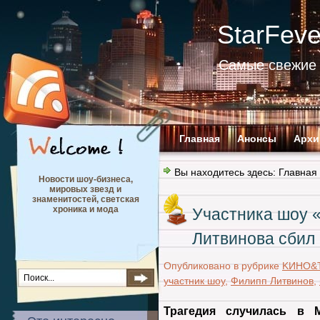
StarFev
Самые свежие 
Главная
Анонсы
Архи
Вы находитесь здесь:
Главная
Новости шоу-бизнеса,
мировых звезд и
знаменитостей, светская
хроника и мода
Участника шоу «
Литвинова сбил 
Опубликовано в рубрике
KИНО&
участник шоу
,
Филипп Литвинов
,
Трагедия случилась в М