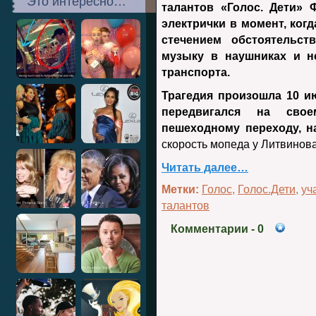
Это интересно…
талантов «Голос. Дети»
электрички в момент, ког
стечением обстоятельст
музыку в наушниках и н
транспорта.
Трагедия произошла 10 и
передвигался на сво
пешеходному переходу, н
скорость мопеда у Литвинов
Читать далее…
Метки:
Голос
,
Голос.Дети
,
уч
талантов
Комментарии
- 0