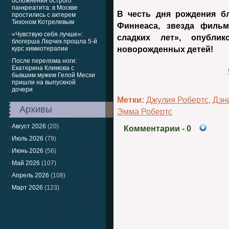
осложнения острого
панкреатита: в Москве
В честь дня рождения б
простились с актерем
Тихоном Котрелевым
Финнеаса, звезда фильм
«Чувствую себя лучше»:
сладких лет», опубли
блогерша Лерчек прошла 5-й
курс химиотерапии
новорожденных детей!
После перелома ноги:
Екатерина Климова с
бывшим мужем Гелой Месхи
пришли на выпускной
дочери
Метки:
Джулия Робертс
,
Дэн
Архивы
Эмма Робертс
Август 2026
(20)
Комментарии
- 0
Июль 2026
(79)
Июнь 2026
(56)
Май 2026
(107)
Апрель 2026
(108)
Март 2026
(123)