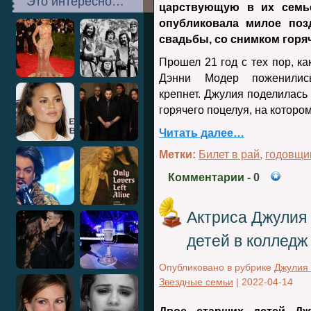
Это интересно…
царствующую в их семье
опубликовала милое поз
свадьбы, со снимком горя
Прошел 21 год с тех пор, ка
Дэнни Модер поженили
крепнет. Джулия поделилась
горячего поцелуя, на которо
Читать далее…
Метки:
Билет в рай
,
годовщи
Комментарии
- 0
Актриса Джулия 
детей в колледж
Опубликовано в рубрике
Джулия 
Звездные семьи
|
2022-04-14