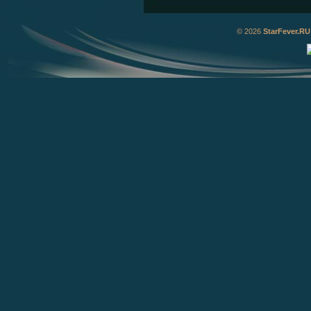
© 2026
StarFever.RU