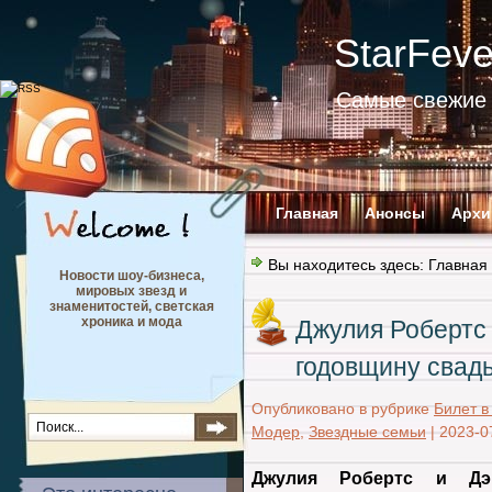
StarFev
Самые свежие 
Главная
Анонсы
Архи
Вы находитесь здесь:
Главная
Новости шоу-бизнеса,
мировых звезд и
знаменитостей, светская
хроника и мода
Джулия Робертс
годовщину свад
Опубликовано в рубрике
Билет в
Модер
,
Звездные семьи
|
2023-0
Джулия Робертс и Дэ