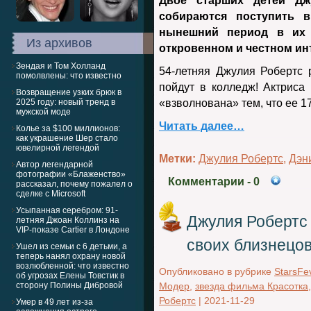
Двое старших детей Дж
собираются поступить в
нынешний период в их
Из архивов
откровенном и честном ин
Зендая и Том Холланд
54-летняя Джулия Робертс 
помолвлены: что известно
пойдут в колледж! Актриса
Возвращение узких брюк в
2025 году: новый тренд в
«взволнована» тем, что ее 1
мужской моде
Читать далее…
Колье за $100 миллионов:
как украшение Шер стало
ювелирной легендой
Метки:
Джулия Робертс
,
Дэн
Автор легендарной
фотографии «Блаженство»
Комментарии
- 0
рассказал, почему пожалел о
сделке с Microsoft
Усыпанная серебром: 91-
Джулия Робертс
летняя Джоан Коллинз на
VIP-показе Cartier в Лондоне
своих близнецо
Ушел из семьи с 6 детьми, а
теперь нанял охрану новой
возлюбленной: что известно
Опубликовано в рубрике
StarsFe
об угрозах Елены Товстик в
сторону Полины Дибровой
Модер
,
звезда фильма Красотка
Робертс
|
2021-11-29
Умер в 49 лет из-за