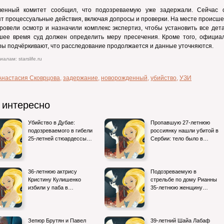
венный комитет сообщил, что подозреваемую уже задержали. Сейчас 
т процессуальные действия, включая допросы и проверки. На месте происш
ровели осмотр и назначили комплекс экспертиз, чтобы установить все дет
шее время суд должен определить меру пресечения. Кроме того, официа
ры подчёркивают, что расследование продолжается и данные уточняются.
алам: starslife.ru
Анастасия Сковрцова
,
задержание
,
новорожденный
,
убийство
,
УЗИ
 интересно
Убийство в Дубае:
Пропавшую 27-летнюю
подозреваемого в гибели
россиянку нашли убитой в
25-летней стюардессы…
Сербии: тело было в…
36-летнюю актрису
Подозреваемую в
Кристину Кулишенко
стрельбе по дому Рианны
избили у паба в…
35-летнюю женщину…
Зепюр Брутян и Павел
39-летний Шайа Лабаф