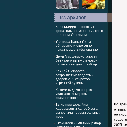
Из архивов
Кейт Миддлтон посетит
трогательное мероприятие с
принцем Уильямом
У рэпера Канье Уэста
обнаружили еще одно
психическое заболевание
Деми Мур демонстрирует
безупречный вкус в новой
фотосессии для TheWrap
Как Кейт Миддлтон
сохраняет молодость и
здоровье: 5 секретов
утренней рутины
Какими видами спорта
увлекаются мировые
знаменитости
Во вре
12-летняя дочь Ким
Кардашьян и Канье Уэста
отзывал
выпустила первый сольный
её слов
трек
соцсет
Скончался 28-летний рэпер
2025 го