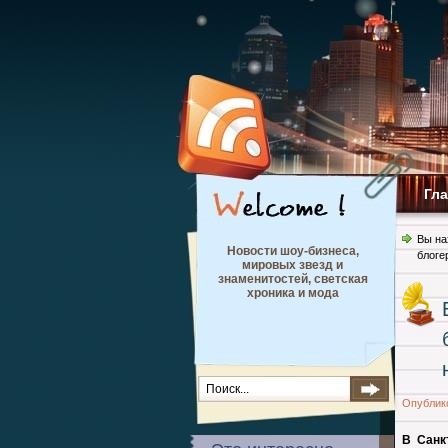
Гл
Вы на
Новости шоу-бизнеса,
блоге
мировых звезд и
знаменитостей, светская
хроника и мода
Опублик
В Санк