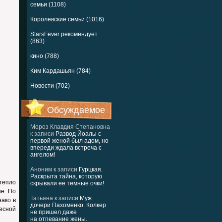
семьи (1108)
Королевские семьи (1016)
StarsFever рекомендует
(863)
кино (788)
Ким Кардашьян (784)
Новости (702)
Обсуждаемое
Мороз Клавдия Степановна
к записи
Развод Йоалы с
первой женой был адом, но
впереди ждала встреча с
ангелом!
Аноним
к записи
Гурцкая.
Раскрыта тайна, которую
тепло
скрывали ее темные очки!
не. По
Татьяна
к записи
Муж
нако в
дочери Пахоменко. Колкер
есной
не пришел даже
на отпевание жены.