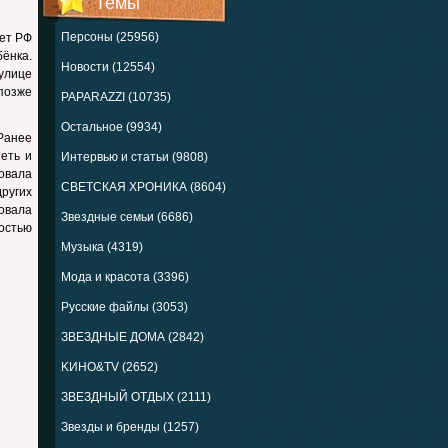
Темы
Персоны (25956)
тет РФ
ёнка.
Новости (12554)
улице
позже
PAPARAZZI (10735)
Остальное (9934)
Ранее
еть и
Интервью и статьи (9808)
овала
СВЕТСКАЯ ХРОНИКА (8604)
ругих
овала
Звездные семьи (6686)
ностью
Музыка (4319)
Мода и красота (3396)
Русские файлы (3053)
ЗВЕЗДНЫЕ ДОМА (2842)
KИНО&TV (2652)
ЗВЕЗДНЫЙ ОТДЫХ (2111)
Звезды и бренды (1257)