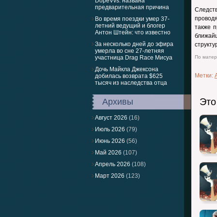
DopeVvs: названа
предварительная причина
Следст
проводя
Во время поездки умер 37-
летний ведущий и блогер
также п
Антон Штейн: что известно
ближай
За несколько дней до эфира
структу
умерла во сне 27-летняя
участница Drag Race Мисуа
По матери
Дочь Майкла Джексона
Метки:
добилась возврата $625
тысяч из наследства отца
Это
Архивы
Август 2026
(16)
Июль 2026
(79)
Июнь 2026
(56)
Май 2026
(107)
Апрель 2026
(108)
Март 2026
(123)