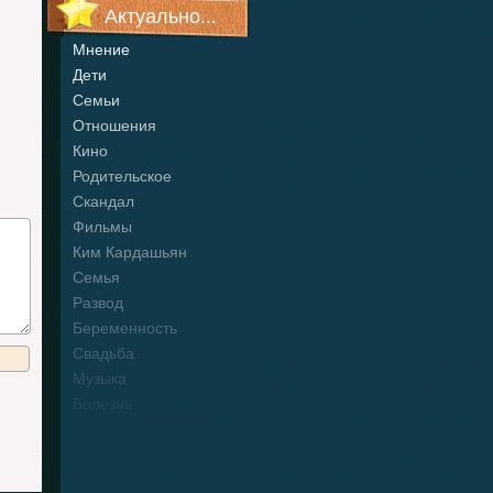
Актуально...
Мнение
Дети
Семьи
Отношения
Кино
Родительское
Скандал
Фильмы
Ким Кардашьян
Семья
Развод
Беременность
Свадьба
Музыка
Болезнь