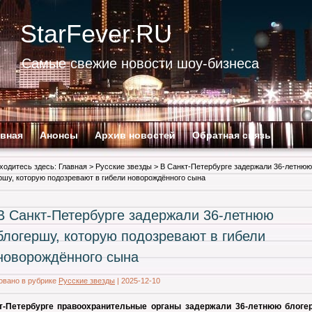
StarFever.RU
Самые свежие новости шоу-бизнеса
авная
Анонсы
Архив новостей
Обратная связь
ходитесь здесь:
Главная
>
Русские звезды
> В Санкт-Петербурге задержали 36-летнюю
ршу, которую подозревают в гибели новорождённого сына
В Санкт-Петербурге задержали 36-летнюю
блогершу, которую подозревают в гибели
новорождённого сына
овано в рубрике
Русские звезды
|
2025-12-10
т-Петербурге правоохранительные органы задержали 36-летнюю блоге