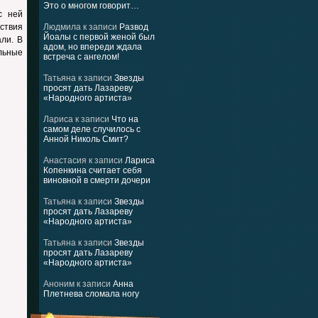
Это о многом говорит…
с ней
ествия
Людмила
к записи
Развод
Йоалы с первой женой был
али. В
адом, но впереди ждала
льные
встреча с ангелом!
Татьяна
к записи
Звезды
просят дать Лазареву
«Народного артиста»
Лариса
к записи
Что на
самом деле случилось с
Анной Николь Смит?
Анастасия
к записи
Лариса
Копенкина считает себя
виновной в смерти дочери
Татьяна
к записи
Звезды
просят дать Лазареву
«Народного артиста»
Татьяна
к записи
Звезды
просят дать Лазареву
«Народного артиста»
Аноним
к записи
Анна
Плетнева сломала ногу