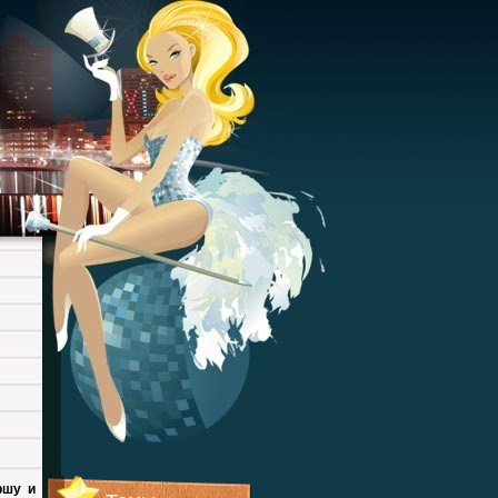
ршу и