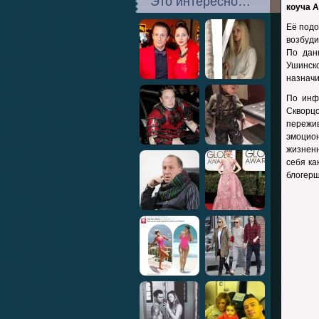
Это интересно…
коуча 
Её подо
возбуди
По дан
Ушинск
назначи
По инф
Скворцо
пережив
эмоцио
жизнен
себя ка
блогерш