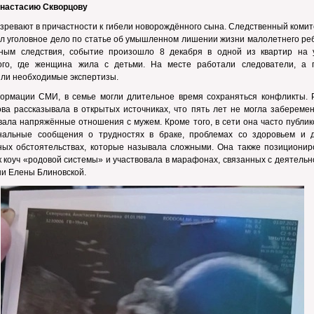
Анастасию Скворцову
зревают в причастности к гибели новорождённого сына. Следственный коми
л уголовное дело по статье об умышленном лишении жизни малолетнего реб
ным следствия, событие произошло 8 декабря в одной из квартир на 
ого, где женщина жила с детьми. На месте работали следователи, а 
ли необходимые экспертизы.
ормации СМИ, в семье могли длительное время сохраняться конфликты. 
ва рассказывала в открытых источниках, что пять лет не могла заберемен
ала напряжённые отношения с мужем. Кроме того, в сети она часто публик
нальные сообщения о трудностях в браке, проблемах со здоровьем и д
ных обстоятельствах, которые называла сложными. Она также позиционир
к коуч «родовой системы» и участвовала в марафонах, связанных с деятель
и Елены Блиновской.