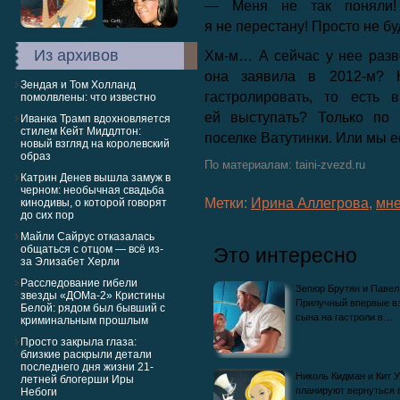
— Меня не так поняли!
я не перестану! Просто не б
Из архивов
Хм-м… А сейчас у нее разв
она заявила в 2012-м? К
Зендая и Том Холланд
гастролировать, то есть 
помолвлены: что известно
ей выступать? Только по
Иванка Трамп вдохновляется
стилем Кейт Миддлтон:
поселке Ватутинки. Или мы е
новый взгляд на королевский
образ
По материалам: taini-zvezd.ru
Катрин Денев вышла замуж в
черном: необычная свадьба
Метки:
Ирина Аллегрова
,
мн
кинодивы, о которой говорят
до сих пор
Майли Сайрус отказалась
общаться с отцом — всё из-
Это интересно
за Элизабет Херли
Расследование гибели
Зепюр Брутян и Павел
звезды «ДОМа-2» Кристины
Прилучный впервые в
Белой: рядом был бывший с
сына на гастроли в…
криминальным прошлым
Просто закрыла глаза:
близкие раскрыли детали
последнего дня жизни 21-
Николь Кидман и Кит 
летней блогерши Иры
планируют вернуться 
Небоги