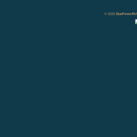
© 2026
StarFever.RU