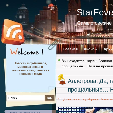
StarFev
Самые свежие 
Главная
Анонсы
Архи
Вы находитесь здесь:
Главная
Новости шоу-бизнеса,
прощальные… Но я не проща
мировых звезд и
знаменитостей, светская
хроника и мода
Аллегрова. Да, 
прощальные… Но
Опубликовано в рубрике
Новост