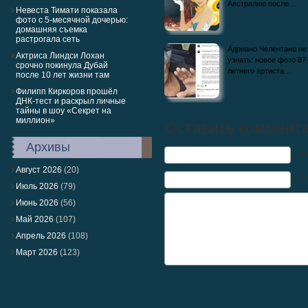
Австралию после…
Невеста Тимати показала
фото с 5-месячной дочерью:
домашняя съемка
растрогала сеть
Адриано Челентано не
Актриса Линдси Лохан
узнать: новое фото 87
срочно покинула Дубай
летнего артиста…
после 10 лет жизни там
Филипп Киркоров прошёл
ДНК-тест и раскрыл личные
тайны в шоу «Секрет на
миллион»
Оставить коммент
Архивы
Им
Август 2026
(20)
Mai
Июль 2026
(79)
Июнь 2026
(56)
Май 2026
(107)
Апрель 2026
(108)
Март 2026
(123)