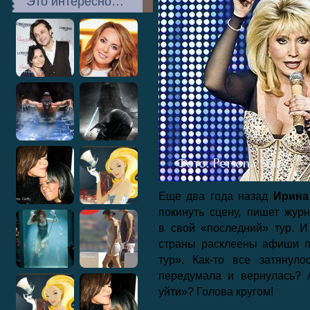
Это интересно…
Еще два года назад
Ирина
покинуть сцену, пишет жур
в свой «последний» тур. 
страны расклеены афиши п
тур». Как-то все затяну
передумала и вернулась? 
уйти»? Голова кругом!