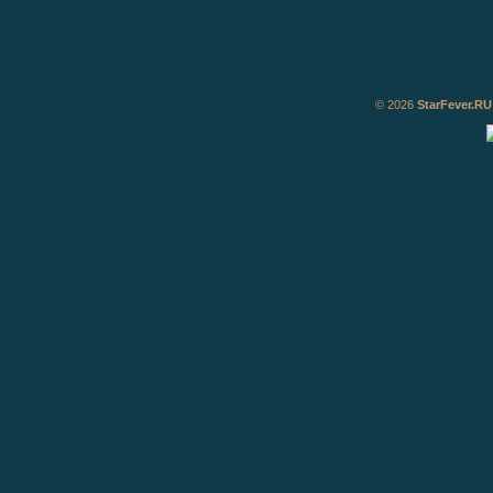
© 2026
StarFever.RU