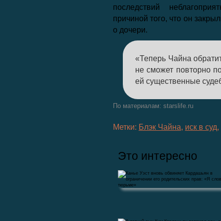
последствий неблагоприя
причиной того, что он закры
о дочери.
«Теперь Чайна обратит
не сможет повторно по
ей существенные суде
По материалам: starslife.ru
Метки:
Блэк Чайна
,
иск в суд
,
Это интересно
Канье Уэст вновь обвиняет Кардашьян в