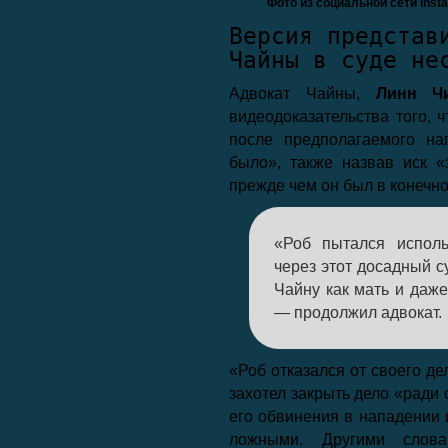
Фото из социальной сети Insta
Версия представ
Чайны в суде не
Адвокат Чайны,
Линн Ч
видеодоказательства того, 
после предполагаемого н
было», также назвав иск 
прежде чем он был в конечно
«Роб пытался исполь
через этот досадный с
Чайну как мать и даже
— продолжил адвокат.
«Роб отказался от своего де
захотел закрыть дело «ради с
его обвинения в нападении
ложными. Другими слова