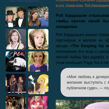
Это интересно…
Опубликовано в рубрике
PAPARA
в суд
,
отзыв иска
,
Роб Кардашья
Роб Кардашьян отказывае
тяжбы против своей бы
нападении.
Роб Кардашьян решил прекр
партнерши и матери их об
звезда «
The
Keeping Up w
отклонении его иска о напад
летней Чайны без ущерба, и 
этом сообщает Page Six в пя
«Моя любовь к дочер
желание выступить с 
публичном суде», — по