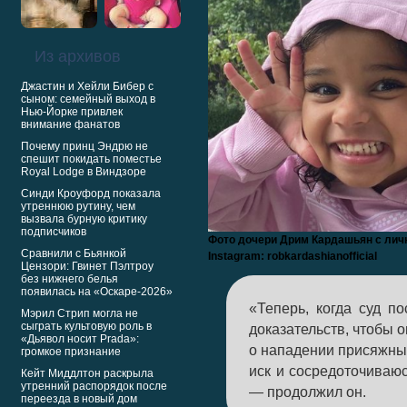
Из архивов
Джастин и Хейли Бибер с
сыном: семейный выход в
Нью-Йорке привлек
внимание фанатов
Почему принц Эндрю не
спешит покидать поместье
Royal Lodge в Виндзоре
Синди Кроуфорд показала
утреннюю рутину, чем
вызвала бурную критику
подписчиков
Фото дочери Дрим Кардашьян с лич
Сравнили с Бьянкой
Instagram: robkardashianofficial
Цензори: Гвинет Пэлтроу
без нижнего белья
появилась на «Оскаре-2026»
«Теперь, когда суд по
Мэрил Стрип могла не
сыграть культовую роль в
доказательств, чтобы 
«Дьявол носит Prada»:
о нападении присяжны
громкое признание
иск и сосредоточиваю
Кейт Миддлтон раскрыла
утренний распорядок после
— продолжил он.
переезда в новый дом