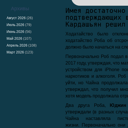
Архивы
Имея достаточно
подтверждающих 
Август 2026
(26)
Кардашьян решил
Июль 2026
(79)
Июнь 2026
(56)
Ходатайство было отклон
Май 2026
(107)
ходатайство Роба об отсроч
Апрель 2026
(108)
должно было начаться на сл
Март 2026
(123)
Первоначально Роб подал в
2017 году, утверждая, что м
устройством для iPhone по
наркотиков и алкоголя. Роб 
уйти, но Чайна продолжала
утверждал, что получил мн
хотя модель продолжала отр
Два друга Роба,
Юджин
утверждали (в разных случая
Чайна наставляла пи
жизни. Первоначально они