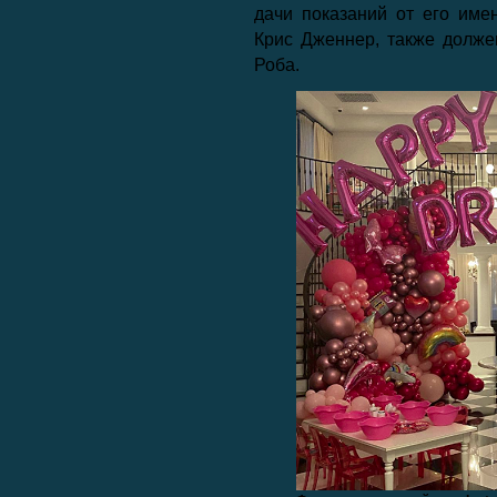
дачи показаний от его име
Крис Дженнер, также долже
Роба.