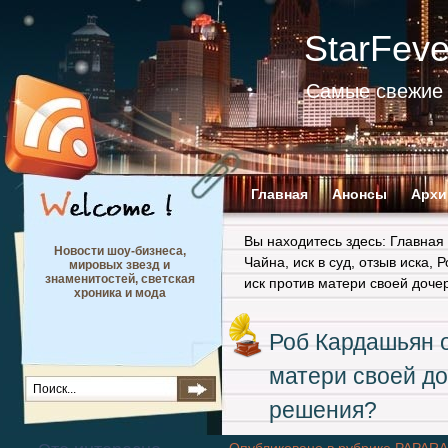
StarFev
Самые свежие 
Главная
Анонсы
Архи
Вы находитесь здесь:
Главная
Новости шоу-бизнеса,
Чайна
,
иск в суд
,
отзыв иска
,
Р
мировых звезд и
знаменитостей, светская
иск против матери своей доче
хроника и мода
Роб Кардашьян о
матери своей до
решения?