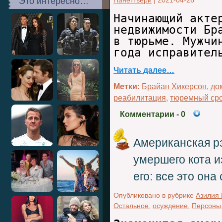
Это интересно…
Панеттьери
|
2021-04-26
Начинающий акте
недвижимости Бр
в тюрьме. Мужчи
года исправител
Читать далее…
Метки:
Брайан Хикерсон
,
до
реабилитация
,
тюремный ср
Комментарии
- 0
Американская р
умершего кота и
его: все это он
Опубликовано в рубрике
Азилия 
Остальное
,
осуждение
,
Персоны