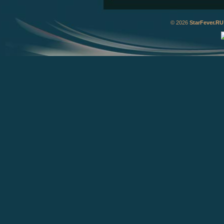
© 2026
StarFever.RU