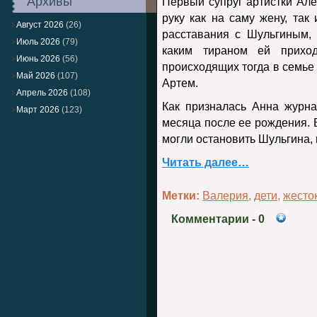
Архивы
Первый супруг артистки Ал
руку как на саму жену, так
Август 2026
(26)
расставания с Шульгиным, 
Июль 2026
(79)
каким тираном ей прихо
Июнь 2026
(56)
происходящих тогда в семье
Май 2026
(107)
Артем.
Апрель 2026
(108)
Как призналась Анна журна
Март 2026
(123)
месяца после ее рождения. 
могли остановить Шульгина, 
Читать далее…
Метки:
Валерия
,
дети
,
жесто
Комментарии
- 0