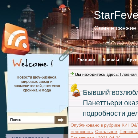
StarFev
Самые свежие 
Главная
Анонсы
Архи
Вы находитесь здесь:
Главная
Новости шоу-бизнеса,
мировых звезд и
знаменитостей, светская
хроника и мода
Бывший возлюб
Панеттьери оказ
подробности де
Опубликовано в рубрике
KИНО&
жестокость
,
Остальное
,
Персоны