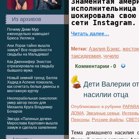
Знаменитая амер
исполнительница
шокировала свою
Из архивов
сети Instagram
Почему Деми Мур
Читать далее…
еженедельно навещает
Брюса Уиллиса
Ани Лорак тайно вышла
Метки:
Азилия Бэнкс
,
жесток
замуж? Все подробности
свадьбы на Мальдивах!
таксидермия
,
чучело
Как Дженнифер Энистон
Комментарии
- 0
отреагировала на свадьбу
бывшего мужа
Новый зимний тренд: Белла
Хадид в Аспене показала,
Дети Валерии от
как сочетать белые джинсы и
винтажную куртку
насилии отца
Неоперабельная онкология:
умер автор песен для
Опубликовано в рубрике
PAPARA
Михаила Круга Владимир
Бочаров
ДОМА
,
Звездные семьи
,
Интервь
Звезда «Папиных дочек»
Персоны
,
Русские файлы
,
СВЕТ
Мирослава Карпович вышла
замуж и сделала заявление
Тема домашнего насилия с