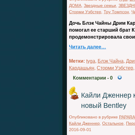
ДОМА
,
Звездные семьи
,
ЗВЕЗД
Сторми Уэбстер
,
Тру Томпсон
,
Ч
Дочь Блэк Чайны Дрим Кар
помогал ее старший брат К
продемонстрировала свои 
Читать далее…
Метки:
tyga
,
Блэк Чайна
,
Дри
Кардашьян
,
Сторми Уэбстер
Комментарии
- 0
Кайли Дженнер 
новый Bentley
Опубликовано в рубрике
PAPARA
Кайли Дженнер
,
Остальное
,
Пер
2016-09-01