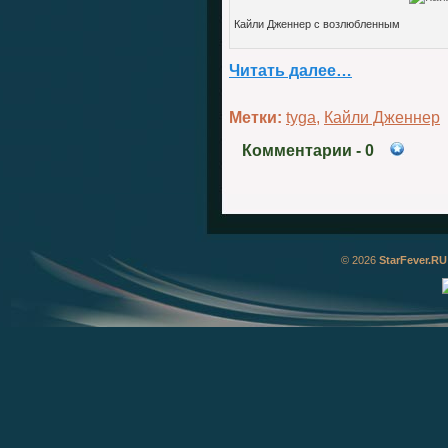
Кайли Дженнер с возлюбленным
Читать далее…
Метки:
tyga
,
Кайли Дженнер
Комментарии
- 0
© 2026
StarFever.RU