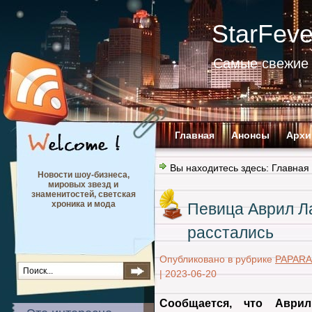
StarFev
Самые свежие 
Главная
Анонсы
Архи
Вы находитесь здесь:
Главная
Новости шоу-бизнеса,
мировых звезд и
знаменитостей, светская
хроника и мода
Певица Аврил Л
расстались
Опубликовано в рубрике
PAPARA
|
2023-06-20
Сообщается, что Аври