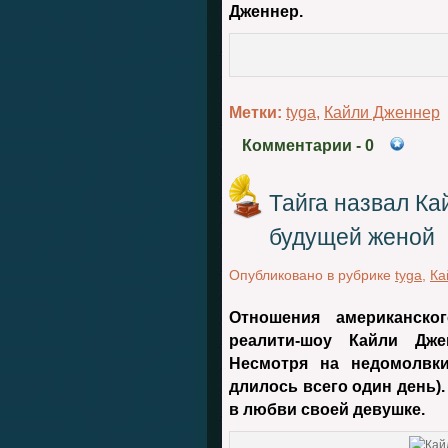
Дженнер.
Метки:
tyga
,
Кайли Дженнер
Комментарии
- 0
Тайга назвал К
будущей женой
Опубликовано в рубрике
tyga
,
Ка
Отношения американск
реалити-шоу
Кайли Дже
Несмотря на недомолвки
длилось всего один день)
в любви своей девушке.