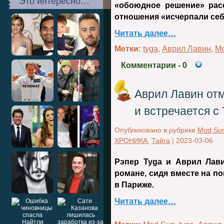
Это интересно…
«обоюдное решение» расс
отношения «исчерпали себ
Читать далее…
Метки:
tyga
,
Аврил Лавин
,
М
Комментарии
- 0
Аврил Лавин от
и встречается с
Опубликовано в рубрике
Mod Su
ХРОНИКА
,
Тайга
|
2023-03-06
Рэпер
Tyga
и Аврил Лави
романе, сидя вместе на по
в Париже.
Читать далее…