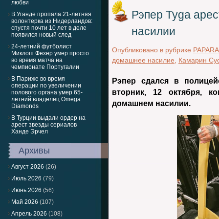
любви
Рэпер Tyga аре
В Уганде пропала 21-летняя
волонтерка из Нидерландов:
спустя почти 10 лет в деле
насилии
появился новый след
24-летний футболист
Опубликовано в рубрике
PAPARA
Миклош Фехер умер просто
домашнее насилие
,
Камарин Су
во время матча на
чемпионате Португалии
В Париже во время
Рэпер сдался в полицей
операции по увеличении
вторник, 12 октября, к
полового органа умер 65-
летний владелец Omega
домашнем насилии.
Diamonds
В Турции выдали ордер на
арест звезды сериалов
Ханде Эрчел
Архивы
Август 2026
(26)
Июль 2026
(79)
Июнь 2026
(56)
Май 2026
(107)
Апрель 2026
(108)