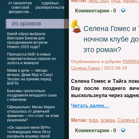
Метки:
Mod Sun
,
tyga
,
Аврил
Комментарии
- 0
Из архивов
Селена Гомес и 
Какой образ выбрала
ночном клубе до
Виктория Бекхэм для
празднования встречи
Нового 2025 года?
это роман?
Принцесса Кейт в новых
очаровательных серьгах из
Опубликовано в рубрике
PAPARA
золота и жемчуга!
Селена Гомес
|
2022-08-18
Мама и дочь — звезды
вечера: Деми Мур и Скаут
Уиллис на приеме перед
Селена Гомес и Тайга пок
BAFTA
Day после позднего веч
Бекхэмы трогательно
выскользнула через заднюю
поздравили младшего сына
с юбилеем
Читать далее…
Официально: Меган Маркл
отказалась от девичьей
фамилии – что стоит за этим
Метки:
tyga
,
роман
,
Селена 
решением?
«Он заразил меня ВИЧ»:
Комментарии
- 0
телеведущая Аяна Лето
раскрыла кошмар своей