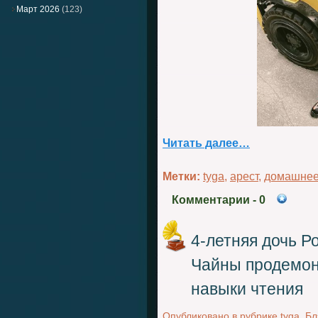
Март 2026
(123)
Читать далее…
Метки:
tyga
,
арест
,
домашнее
Комментарии
- 0
4-летняя дочь Р
Чайны продемон
навыки чтения
Опубликовано в рубрике
tyga
,
Бл