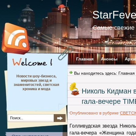
StarFev
Самые свежие 
Главная
Анонсы
Архи
Вы находитесь здесь:
Главная
Новости шоу-бизнеса,
мировых звезд и
знаменитостей, светская
хроника и мода
Николь Кидман в
гала-вечере TIM
Опубликовано в рубрике
СВЕТС
Голливудская звезда Николь
гала-вечера «Женщина года