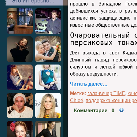
Это интересно…
прошло в Западном Голли
добившихся успеха в разн
активистки, защищающие п
известные общественные де
Очаровательный 
персиковых тона
Для выхода в свет Кидма
Длинный наряд персиково
силуэтом и легкой юбкой 
образу воздушности.
Читать далее…
Метки:
гала-вечер TIME
,
кин
Chloé
,
поддержка женщин-р
Комментарии
- 0