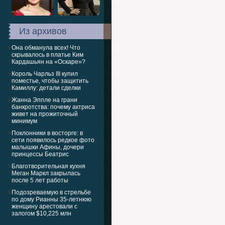
Из архивов
Она обманула всех! Что
скрывалось в платье Ким
Кардашьян на «Оскаре»?
Король Чарльз III купил
поместье, чтобы защитить
Камиллу: детали сделки
Жанна Эппле на грани
банкротства: почему актриса
живет на прожиточный
минимум
Поклонники в восторге: в
сети появилось редкое фото
малышки Афины, дочери
принцессы Беатрис
Благотворительная кухня
Меган Маркл закрылась
после 5 лет работы
Подозреваемую в стрельбе
по дому Рианны 35-летнюю
женщину арестовали с
залогом $10,225 млн