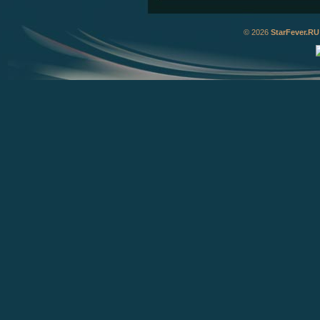
© 2026
StarFever.RU