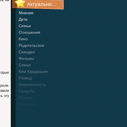
сь на
Актуально...
Мнение
Дети
Семьи
Отношения
Кино
Родительское
Скандал
Фильмы
Семья
Ким Кардашьян
торые
Развод
Беременность
 роли.
овили
Свадьба
ть эту
Музыка
Болезнь