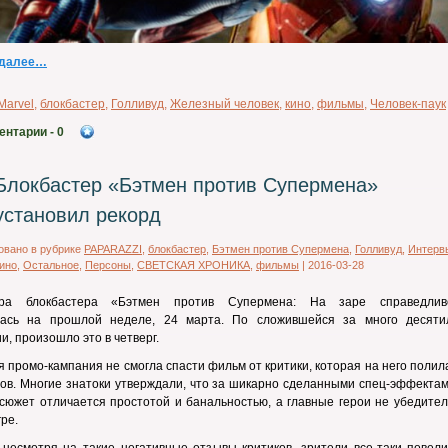
 далее…
Marvel
,
блокбастер
,
Голливуд
,
Железный человек
,
кино
,
фильмы
,
Человек-паук
ентарии
- 0
Блокбастер «Бэтмен против Супермена»
установил рекорд
овано в рубрике
PAPARAZZI
,
блокбастер
,
Бэтмен против Супермена
,
Голливуд
,
Интерв
ино
,
Остальное
,
Персоны
,
СВЕТСКАЯ ХРОНИКА
,
фильмы
|
2016-03-28
ра блокбастера «Бэтмен против Супермена: На заре справедлив
лась на прошлой неделе, 24 марта. По сложившейся за много десяти
и, произошло это в четверг.
 промо-кампания не смогла спасти фильм от критики, которая на него полил
ов. Многие знатоки утверждали, что за шикарно сделанными спец-эффектам
 сюжет отличается простотой и банальностью, а главные герои не убедите
гре.