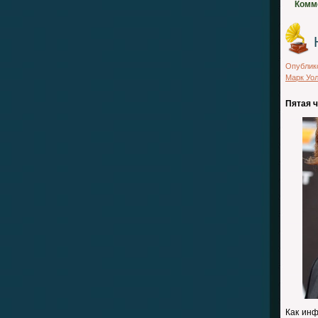
Комм
Опублик
Марк Уол
Пятая 
Как инф