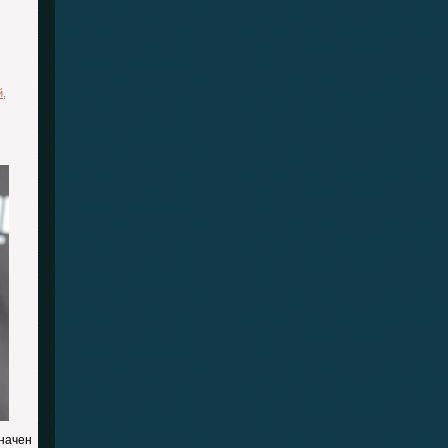
й
,
начен