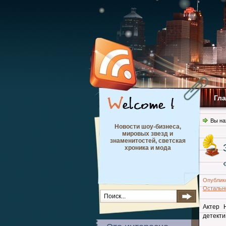
Гл
Вы на
Новости шоу-бизнеса,
мировых звезд и
знаменитостей, светская
хроника и мода
Опублик
Остальн
Актер 
детекти