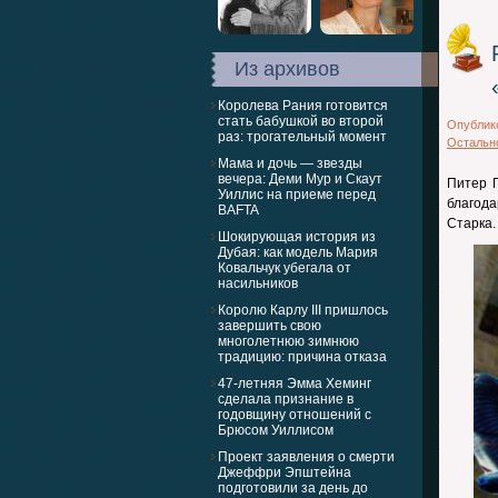
Из архивов
Королева Рания готовится
стать бабушкой во второй
Опублик
раз: трогательный момент
Остальн
Мама и дочь — звезды
вечера: Деми Мур и Скаут
Питер П
Уиллис на приеме перед
благод
BAFTA
Старка.
Шокирующая история из
Дубая: как модель Мария
Ковальчук убегала от
насильников
Королю Карлу III пришлось
завершить свою
многолетнюю зимнюю
традицию: причина отказа
47-летняя Эмма Хеминг
сделала признание в
годовщину отношений с
Брюсом Уиллисом
Проект заявления о смерти
Джеффри Эпштейна
подготовили за день до