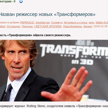
ентарии
- 0
Назван режиссер новых «Трансформеров»
овано в рубрике
PAPARAZZI
,
блокбастер
,
Голливуд
,
Интервью и статьи
,
кино
,
Майкл Бэ
берг
,
Остальное
,
Персоны
,
СВЕТСКАЯ ХРОНИКА
,
Трансформеры
,
фильм
|
2016-01-05
часть «Транформеров» обрела своего режиссера.
ормирует журнал Rolling Stone, создателем сиквела «Трансформеров» наз