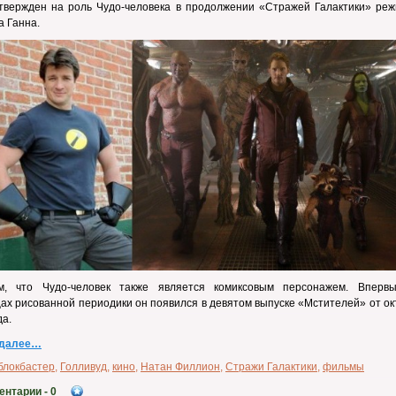
утвержден на роль Чудо-человека в продолжении «Стражей Галактики» реж
 Ганна.
м, что Чудо-человек также является комиксовым персонажем. Вперв
ах рисованной периодики он появился в девятом выпуске «Мстителей» от о
да.
 далее…
блокбастер
,
Голливуд
,
кино
,
Натан Филлион
,
Стражи Галактики
,
фильмы
ентарии
- 0