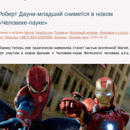
Роберт Дауни-младший снимется в новом
«Человеке-пауке»
овано в рубрике
Marvel
,
блокбастер
,
Голливуд
,
Железный человек
,
Интервью и статьи
,
ое
,
Персоны
,
СВЕТСКАЯ ХРОНИКА
,
фильмы
,
Человек-паук
|
2016-04-22
аркер теперь уже практически наверняка станет частью вселенной Marvel,
аря участию в новом фильме о Человеке-пауке Железного человека a.k.a.