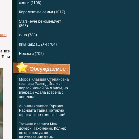
семьи (1108)
Королевские семьи (1017)
StarsFever рекомендует
(863)
кино
,
кино (788)
Ким Кардашьян (784)
 а все
Новости (702)
 Тони
Обсуждаемое
Мороз Клавдия Степановна
к записи
Развод Йоалы с
первой женой был адом, но
впереди ждала встреча с
ангелом!
Аноним
к записи
Гурцкая.
Раскрыта тайна, которую
скрывали ее темные очки!
Татьяна
к записи
Муж
дочери Пахоменко. Колкер
не пришел даже
на отпевание жены.