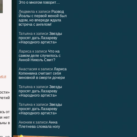
Это о многом говорит…
Людмила
к записи
Развод
Йоалы с первой женой был
адом, но впереди ждала
встреча с ангелом!
Татьяна
к записи
Звезды
просят дать Лазареву
«Народного артиста»
Лариса
к записи
Что на
самом деле случилось с
Анной Николь Смит?
Анастасия
к записи
Лариса
Копенкина считает себя
ью и
виновной в смерти дочери
Татьяна
к записи
Звезды
просят дать Лазареву
ости»
«Народного артиста»
летий
Татьяна
к записи
Звезды
просят дать Лазареву
ась от
«Народного артиста»
и нет
Аноним
к записи
Анна
льны в
Плетнева сломала ногу