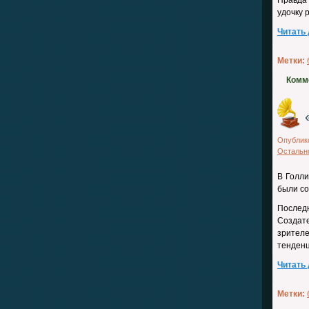
Правда 
удочку 
Читать
Метки:
Комм
Опублик
Остальн
В Голл
были со
Последн
Создат
зрителе
тенденц
Читать
Метки: