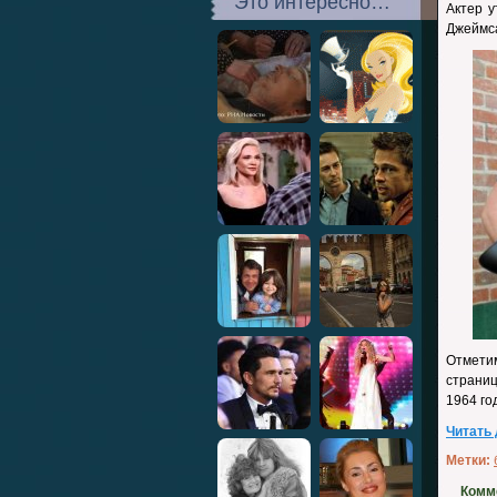
Это интересно…
Актер 
Джеймса
Отмети
страниц
1964 го
Читать
Метки:
Комм