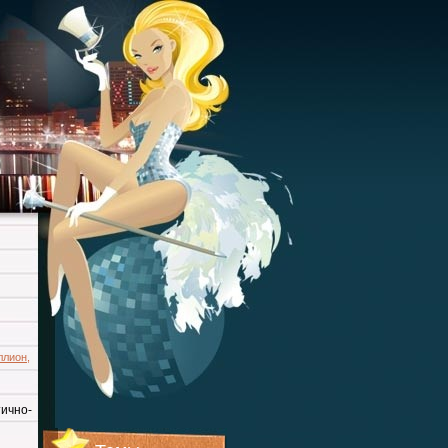
ллион
,
ично-