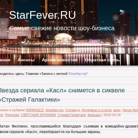
StarFever.RU
Самые свежие новости шоу-бизнеса
авная
Анонсы
Архив новостей
Обратная связь
ходитесь здесь:
Главная
>Записи с меткой ‘
блокбастер
’
Звезда сериала «Касл» снимется в сиквеле
«Стражей Галактики»
овано в рубрике
PAPARAZZI
,
блокбастер
,
Голливуд
,
Интервью и статьи
,
кино
,
Натан Фи
ое
,
Персоны
,
СВЕТСКАЯ ХРОНИКА
,
Стражи Галактики
,
фильмы
|
2016-04-26
Натан Филлион, прославившийся благодаря съемкам в комедийно-драмат
вном сериале «Касл», перебирается на большие экраны.