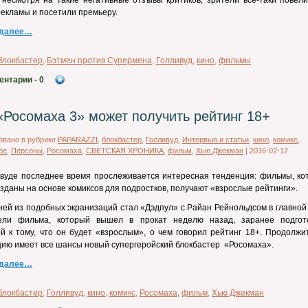
несмотря на такие негативные отзывы критиков, зрители все-таки повели
рекламы и посетили премьеру.
 далее…
блокбастер
,
Бэтмен против Супермена
,
Голливуд
,
кино
,
фильмы
ентарии
- 0
«Росомаха 3» может получить рейтинг 18+
овано в рубрике
PAPARAZZI
,
блокбастер
,
Голливуд
,
Интервью и статьи
,
кино
,
комикс
,
ое
,
Персоны
,
Росомаха
,
СВЕТСКАЯ ХРОНИКА
,
фильм
,
Хью Джекман
|
2016-02-17
ивуде последнее время прослеживается интересная тенденция: фильмы, ко
зданы на основе комиксов для подростков, получают «взрослые рейтинги».
ей из подобных экранизаций стал «Дэдпул» с Райан Рейнольдсом в главной
ели фильма, который вышел в прокат неделю назад, заранее подгот
й к тому, что он будет «взрослым», о чем говорил рейтинг 18+. Продолжи
ию имеет все шансы новый супергеройский блокбастер «Росомаха».
 далее…
блокбастер
,
Голливуд
,
кино
,
комикс
,
Росомаха
,
фильм
,
Хью Джекман