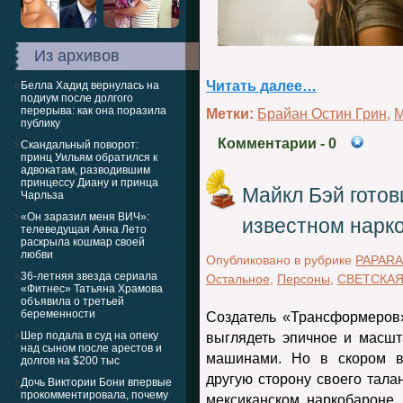
Из архивов
Читать далее…
Белла Хадид вернулась на
подиум после долгого
перерыва: как она поразила
Метки:
Брайан Остин Грин
,
М
публику
Комментарии
- 0
Скандальный поворот:
принц Уильям обратился к
адвокатам, разводившим
принцессу Диану и принца
Майкл Бэй готов
Чарльза
«Он заразил меня ВИЧ»:
известном нарк
телеведущая Аяна Лето
раскрыла кошмар своей
любви
Опубликовано в рубрике
PAPARA
36-летняя звезда сериала
Остальное
,
Персоны
,
СВЕТСКАЯ
«Фитнес» Татьяна Храмова
объявила о третьей
беременности
Создатель «Трансформеров»
Шер подала в суд на опеку
выглядеть эпичное и масшт
над сыном после арестов и
машинами. Но в скором в
долгов на $200 тыс
другую сторону своего талан
Дочь Виктории Бони впервые
прокомментировала, почему
мексиканском наркобароне,