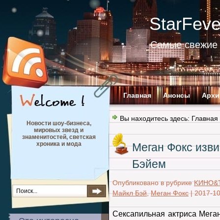
StarFev
Самые свежие 
Главная
Анонсы
Архи
Вы находитесь здесь:
Главная
Новости шоу-бизнеса,
мировых звезд и
знаменитостей, светская
хроника и мода
Меган Фокс изв
Бэйем
Опубликовано в рубрике
KИНО&
Майкл Бэй
,
Меган Фокс
|
2017-10
Сексапильная актриса Меган