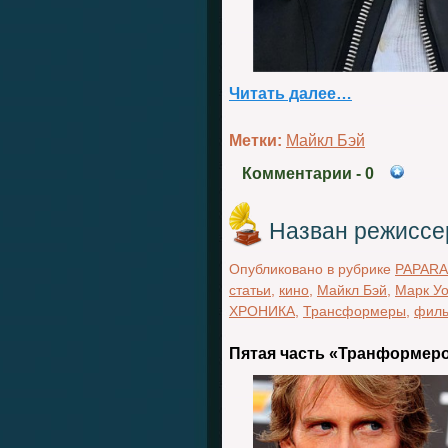
Читать далее…
Метки:
Майкл Бэй
Комментарии
- 0
Назван режиссе
Опубликовано в рубрике
PAPARA
статьи
,
кино
,
Майкл Бэй
,
Марк Уо
ХРОНИКА
,
Трансформеры
,
фил
Пятая часть «Транформеро