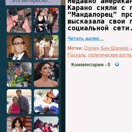
Недавно америка
Это интересно…
Карано сняли с 
“Мандалорец” пр
высказала свои 
социальной сети
Читать далее…
Метки:
Disney
,
Бен Шапиро
,
Паскаль
,
политические взгл
Комментарии
- 0