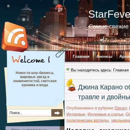
StarFev
Самые свежие 
Главная
Анонсы
Архи
Вы находитесь здесь:
Главная
Новости шоу-бизнеса,
мировых звезд и
знаменитостей, светская
хроника и мода
Джина Карано о
травле и двойны
Опубликовано в рубрике
Disney
,
Интервью
,
Интервью и статьи
,
О
политические взгляды
,
увольнен