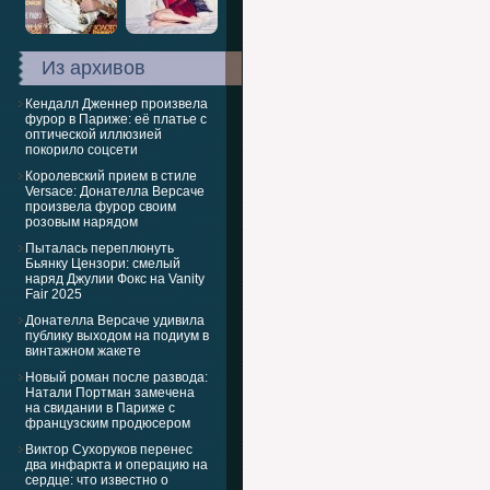
Из архивов
Кендалл Дженнер произвела
фурор в Париже: её платье с
оптической иллюзией
покорило соцсети
Королевский прием в стиле
Versace: Донателла Версаче
произвела фурор своим
розовым нарядом
Пыталась переплюнуть
Бьянку Цензори: смелый
наряд Джулии Фокс на Vanity
Fair 2025
Донателла Версаче удивила
публику выходом на подиум в
винтажном жакете
Новый роман после развода:
Натали Портман замечена
на свидании в Париже с
французским продюсером
Виктор Сухоруков перенес
два инфаркта и операцию на
сердце: что известно о