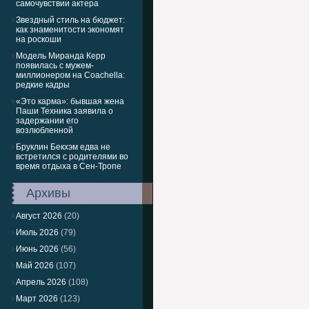
самочувствии актера
Звездный стиль на бюджет:
как знаменитости экономят
на роскоши
Модель Миранда Керр
появилась с мужем-
миллионером на Coachella:
редкие кадры
«Это карма»: бывшая жена
Паши Техника заявила о
задержании его
возлюбленной
Бруклин Бекхэм едва не
встретился с родителями во
время отдыха в Сен-Тропе
Архивы
Август 2026
(20)
Июль 2026
(79)
Июнь 2026
(56)
Май 2026
(107)
Апрель 2026
(108)
Март 2026
(123)