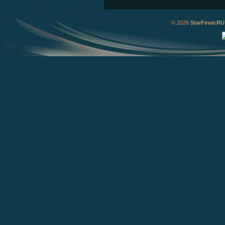
© 2026
StarFever.RU