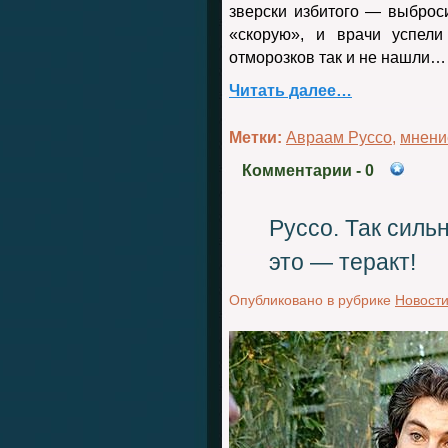
зверски избитого — выброс
«скорую», и врачи успели
отморозков так и не нашли…
Читать далее…
Метки:
Авраам Руссо
,
мнени
Комментарии
- 0
Руссо. Так сильн
это — теракт!
Опубликовано в рубрике
Новост