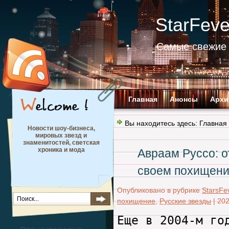
StarFev
Самые свежие 
Главная
Анонсы
Архи
Вы находитесь здесь:
Главная
Новости шоу-бизнеса,
мировых звезд и
знаменитостей, светская
хроника и мода
Авраам Руссо: о
своем похищен
Опубликовано в рубрике
StarsFe
похищение
,
Русские звезды
|
202
Еще в 2004-м го