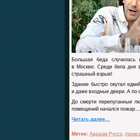
Большая беда случилась 
в Москве. Среди бела дня 
страшный взрыв!
Здание быстро окутал едки
и даже входные двери. А по
До смерти перепуганные л
помещений начался пожар…
Читать далее…
Метки:
Авраам Руссо
,
проис