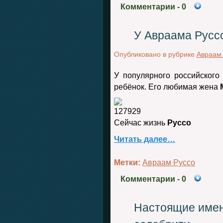
Комментарии
- 0
У Авраама Русс
Опубликовано в рубрике
Авраам
У популярного российског
ребёнок. Его любимая жена
Сейчас жизнь
Руссо
Читать далее…
Метки:
Авраам Руссо
Комментарии
- 0
Настоящие имен