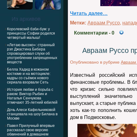
Читать далее…
Из архивов
Метки:
Авраам Руссо
,
напад
Королевский бэби-бум: у
Комментарии
- 0
принцессы Софии родился
четвертый малыш!
«Летаю высоко»: странный
Авраам Руссо п
рэп Джастина Бибера
спровоцировал слухи об
употреблении запрещенных
Опубликовано в рубрике
Авраам
веществ
Белла Хадид в кожаном
костюме и на мотоцикле:
Известный российский ис
кадры со съёмок нового
финансовые проблемы. В бли
сериала взорвали Сеть
что кризис сильно повлиял
История любви и борьба с
раком: Виктор Рыбин и
выступлений значительно
Наталья Сенчукова
отмечают 35-летний юбилей
выпускает, а старые публика
Дочь Алеси Кафельниковой
хоть как-то пополнить кош
станцевала на шоу Билана в
дом в Подмосковье.
Москве
Павел Прилучный впервые
рассказал свою версию
обвинений в домашнем