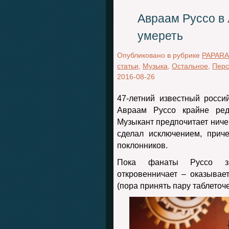
Авраам Руссо в
умереть
Опубликовано в рубрике
PAPARA
статьи
,
Музыка
,
Остальное
,
Пер
2016-08-26
47-летний известный росси
Авраам Руссо крайне ред
Музыкант предпочитает ничег
сделал исключением, прич
поклонников.
Пока фанаты Руссо зап
откровенничает – оказывае
(пора принять пару таблеточ