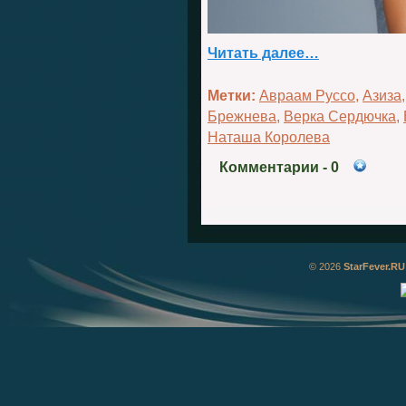
Читать далее…
Метки:
Авраам Руссо
,
Азиза
Брежнева
,
Верка Сердючка
,
Наташа Королева
Комментарии
- 0
© 2026
StarFever.RU