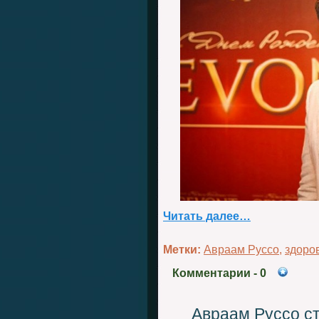
Читать далее…
Метки:
Авраам Руссо
,
здоро
Комментарии
- 0
Авраам Руссо с