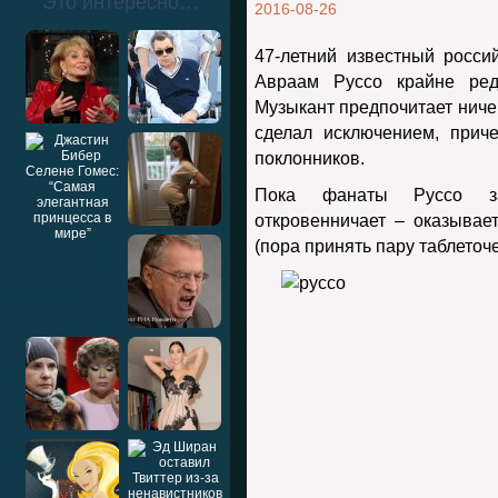
Это интересно…
2016-08-26
47-летний известный росси
Авраам Руссо крайне ред
Музыкант предпочитает ничег
сделал исключением, прич
поклонников.
Пока фанаты Руссо зап
откровенничает – оказывае
(пора принять пару таблеточ