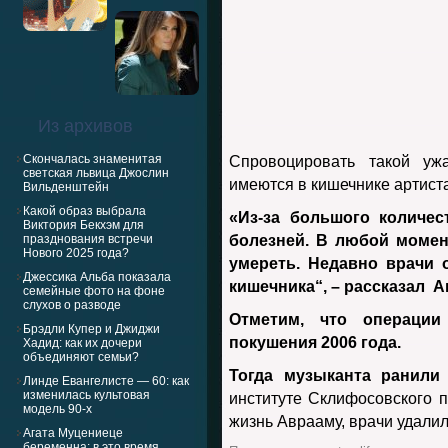
Из архивов
Скончалась знаменитая
Спровоцировать такой уж
светская львица Джослин
имеются в кишечнике артиста
Вильденштейн
Какой образ выбрала
«Из-за большого количе
Виктория Бекхэм для
празднования встречи
болезней. В любой момен
Нового 2025 года?
умереть. Недавно врачи 
Джессика Альба показала
кишечника“, – рассказал А
семейные фото на фоне
слухов о разводе
Отметим, что операции
Брэдли Купер и Джиджи
покушения 2006 года.
Хадид: как их дочери
объединяют семьи?
Тогда музыканта ранили
Линде Евангелисте — 60: как
изменилась культовая
институте Склифосовского 
модель 90-х
жизнь Аврааму, врачи удалил
Агата Муцениеце
беременна: в это время