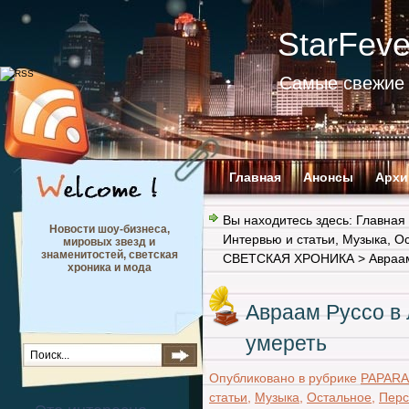
StarFev
Самые свежие 
Главная
Анонсы
Архи
Вы находитесь здесь:
Главная
Новости шоу-бизнеса,
Интервью и статьи
,
Музыка
,
Ос
мировых звезд и
знаменитостей, светская
СВЕТСКАЯ ХРОНИКА
> Авраа
хроника и мода
Авраам Руссо в
умереть
Опубликовано в рубрике
PAPARA
статьи
,
Музыка
,
Остальное
,
Пер