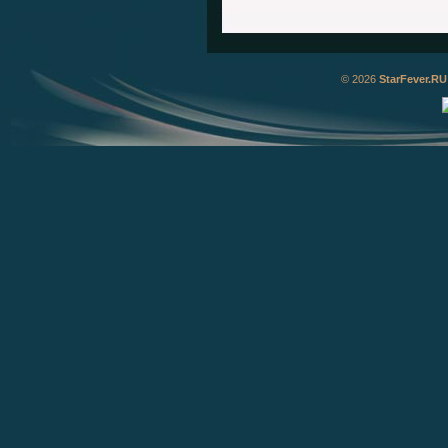
© 2026
StarFever.RU