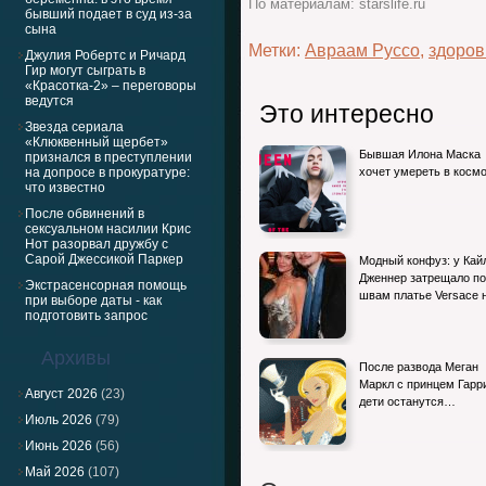
По материалам: starslife.ru
бывший подает в суд из-за
сына
Метки:
Авраам Руссо
,
здоров
Джулия Робертс и Ричард
Гир могут сыграть в
«Красотка-2» – переговоры
ведутся
Это интересно
Звезда сериала
«Клюквенный щербет»
Бывшая Илона Маска
признался в преступлении
на допросе в прокуратуре:
хочет умереть в косм
что известно
После обвинений в
сексуальном насилии Крис
Нот разорвал дружбу с
Сарой Джессикой Паркер
Модный конфуз: у Кай
Дженнер затрещало по
Экстрасенсорная помощь
швам платье Versace
при выборе даты - как
подготовить запрос
Архивы
После развода Меган
Маркл с принцем Гарр
Август 2026
(23)
дети останутся…
Июль 2026
(79)
Июнь 2026
(56)
Май 2026
(107)