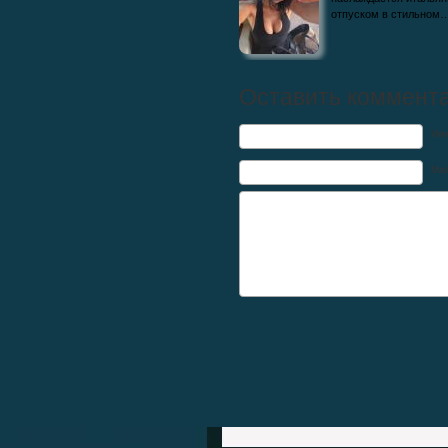
отпуском в стильном
Оставить коммент
Им
Mai