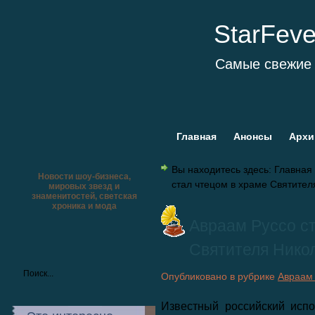
StarFev
Самые свежие 
Главная
Анонсы
Архи
Вы находитесь здесь:
Главная
Новости шоу-бизнеса,
стал чтецом в храме Святител
мировых звезд и
знаменитостей, светская
хроника и мода
Авраам Руссо с
Святителя Нико
Опубликовано в рубрике
Авраам
Известный российский испо