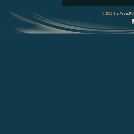
© 2026
StarFever.RU