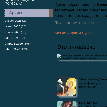
Мальдивы: бюджет на
7/14/30 дней
Руссо восстановил в Бело
территории своего поместь
Архивы
храм, и теперь туда даже при
Август 2026
(20)
По материалам: starslife.ru
Июль 2026
(79)
Июнь 2026
(56)
Метки:
Авраам Руссо
Май 2026
(107)
Апрель 2026
(108)
Это интересно
Март 2026
(123)
Неудачное падение в доме: последние д
26-летие Кайли Дженне
жизни «мамы КВН» Светланы
новые фото с дня
празднования
Кайли Дженнер
наслаждается италья