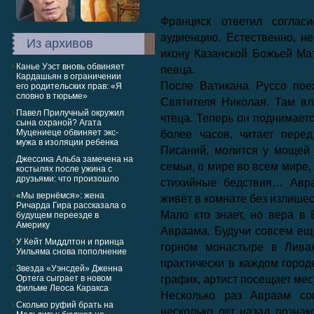
Франциск ответил согла
аудиенцию. Естественно, н
Из архивов
икону Казанской Божьей Мат
Канье Уэст вновь обвиняет
певца.
Кардашьян в ограничении
После Ватикана Руссо пое
его родительских прав: «Я
словно в тюрьме»
Святителя Николая. Там в
Павел Прилучный окружил
чтеца. Теперь он поднимаетс
сына охраной? Агата
Муцениеце обвиняет экс-
более часов, читает пер
мужа в изоляции ребенка
Писаний, молится у мощей 
Джессика Альба замечена на
семьи, о мире во всем мире,
костылях после ужина с
друзьями: что произошло
стихийные бедствия… Авра
«Мы вернёмся»: жена
живёт в комнате без излишес
Ричарда Гира рассказала о
Мало кто знает, но вера в
будущем переезде в
Америку
Авраама. Будучи совсем ещ
У Кейт Миддлтон и принца
горном монастыре в Ливан
Уильяма снова пополнение
практически в каждом городе
Звезда «Уэнсдей» Дженна
Ортега сыграет в новом
график, артист посещает ме
фильме Леоса Каракса
Несколько раз Авраам со
Сколько руфий брать на
несколько лет назад позна