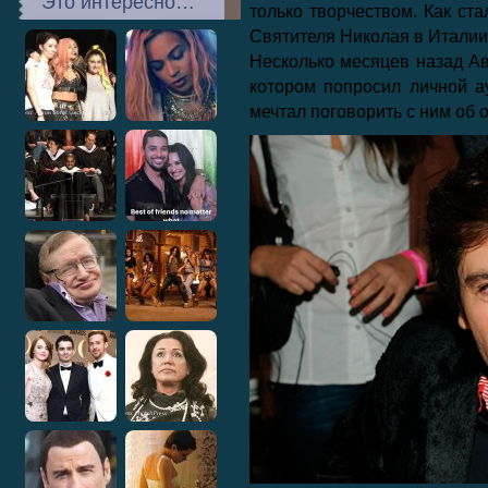
Это интересно…
только творчеством. Как ста
Святителя Николая в Италии
Несколько месяцев назад А
котором попросил личной а
мечтал поговорить с ним об