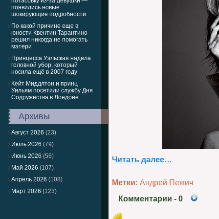
потасовку из-за девушки —
появились новые
шокирующие подробности
По какой причине еще в
юности Квентин Тарантино
решил никогда не помогать
матери
Принцесса Уэльская надела
головной убор, который
носила ещё в 2007 году
Кейт Миддлтон и принц
Уильям посетили службу Дня
Содружества в Лондоне
Архивы
Август 2026
(23)
Июль 2026
(79)
Июнь 2026
(56)
Читать далее…
Май 2026
(107)
Апрель 2026
(108)
Метки:
Андрей Пежич
Март 2026
(123)
Комментарии
- 0