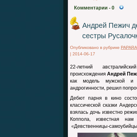
Комментарии
- 0
Андрей Пежич де
сестры Русалоч
Опубликовано в рубрике
PAPARA
|
2014-06-17
22-летний австралийски
происхождения
Андрей Пеж
как модель мужской и 
андрогинности, решил попро
Дебют парня в кино состо
классической сказки Андер
взялась дочь известно реж
Коппола, известная нам
«
Девственницы-самоубийц