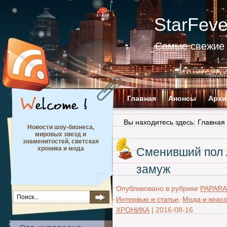
StarFev
Самые свежие 
Главная
Анонсы
Архи
Вы находитесь здесь:
Главная
Новости шоу-бизнеса,
мировых звезд и
знаменитостей, светская
хроника и мода
Сменивший пол 
замуж
Опубликовано в рубрике
PAPARA
Интервью и статьи
,
Мода и крас
ХРОНИКА
|
2016-08-16