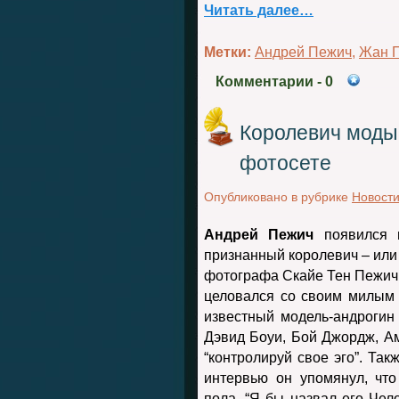
Читать далее…
Метки:
Андрей Пежич
,
Жан П
Комментарии
- 0
Королевич моды
фотосете
Опубликовано в рубрике
Новост
Андрей Пежич
появился 
признанный королевич – или
фотографа Скайе Тен Пежич н
целовался со своим милым
известный модель-андрогин 
Дэвид Боуи, Бой Джордж, Ам
“контролируй свое эго”. Так
интервью он упомянул, что
пола. “Я бы назвал его Чело