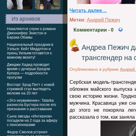
Читать далее…
Из архивов
Метки:
Андрей Пежич
Накаляются слухи о романе
Комментарии
- 0
Дженнифер Энистон и
Барака Обамы
Национальный праздник в
Андреа Пежич дл
Уэльсе: Кейт Миддлтон и
принц Уильям готовятся к
трансгендер на 
важному визиту!
Джиджи Хадид проводит
время с дочерью Бредли
Опубликовано в рубрике
Андрей
Купера — подробности
прогулки
Сербская модель-трансгенд
Восторг: Брэд Питт с новой
обложек майского выпуска 
стрижкой стал выглядеть
моложе на 20 лет
свою историю жизни. Трудно
«Это неуважение»: Tatarka
мужчина. Красавица уже сни
разнесла Бустера после его
признания о расставании
до этого не покоряла ле
Сына звезды «Интернов»
рассказала о том, как занял
посадили на 2 года за аферу
с пенсионерами
Федор Смолов устроил