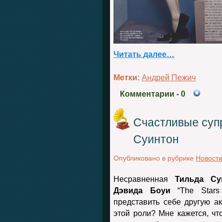
Читать далее…
Метки:
Андрей Пежич
Комментарии
- 0
Счастливые супр
Суинтон
Опубликовано в рубрике
Новост
Несравненная
Тильда Су
Дэвида Боуи
“The Stars 
представить себе другую а
этой роли? Мне кажется, чт