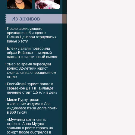
Из архивов
После шокирующего
признания об инцесте
Бьянка Цензори вернулась к
Канье Уэсту
Блейк Лайвли повторила
образ Бейонсе — модный
плагиат или стильный оммаж
Умер во время пересадки
волос: 32-летний юрист
скончался на операционном
столе
Российский турист попал в
серьёзное ДТП в Таиланде:
лечение стоит 1,5 млн в день
Микки Рурку грозит
выселение из дома в Лос-
Анджелесе из-за долга почти
в $60 тысяч
«Мужчины хотят снять
стресс»: Анна Мукуца
заявила о росте спроса на
эскорт после обстрелов в