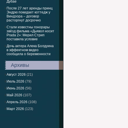
Дубае
После 27 лет аренды принц
Эндрю покидает коттедж у
Виндзора – договор
расторгнут досрочно
Стали известны гонорары
звёзд фильма «Дьявол носит
Prada 2»: Мерил Стрип
поставила условие
Дочь актера Алека Болдуина
в эффектном видео
сообщила о беременности
Архивы
Август 2026
(21)
Июль 2026
(79)
Июнь 2026
(56)
Май 2026
(107)
Апрель 2026
(108)
Март 2026
(123)