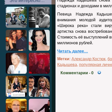
Это интересно…
Надежда Кадышева снова 
стадионах и доходами в мил
Певица Надежда Кадыше
внимания молодой аудит
«Широка река» стали вир
артистка снова востребован
Стоимость её выступлений в
миллионов рублей.
Читать далее…
Метки:
Александр Костюк
,
бо
Кадышева
,
популярная личн
Комментарии
- 0