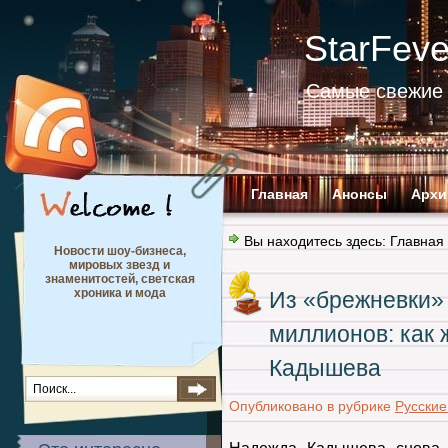
StarFev
Самые свежие 
Главная
Анонсы
Архи
Вы находитесь здесь:
Главная
Новости шоу-бизнеса,
мировых звезд и
знаменитостей, светская
хроника и мода
Из «брежневки» 
миллионов: как 
Кадышева
Опубликовано в рубрике
Русские