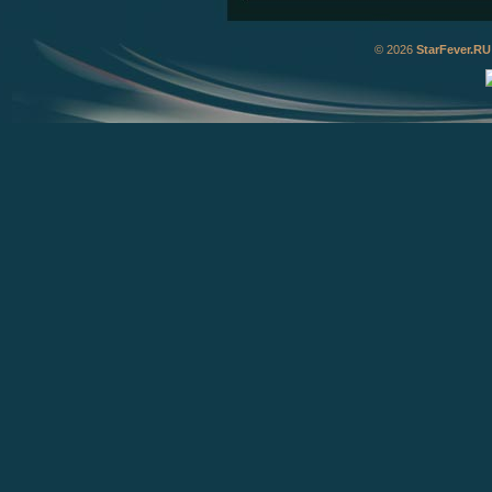
© 2026
StarFever.RU