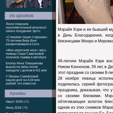
Из архивов
Лиззо показала
ошеломительный результат
Мэрайя Кэри и ее бывший м
своего похудения: фото
в День Благодарения, ког
«Слишком тощая старушка»:
75-летнюю Веру Вонг
близнецами Монро и Морокка
раскритиковали в Сети
«Мне укоротили ногу»: мать
певицы Саши Савельевой
получила травму в автобусе
49-летняя Мэрайя Кэри во
Блогер Инна Тлиашинова
Ником Кэнноном, 39 лет, в Д
вышла на связь после
скандала с долгом в 431 млн
этот праздник со своими 8-л
У Оксаны Самойловой
28 ноября певица исполни
нашли долг на 4,04 млн
рублей: что известно
поделилась серией фотогр
праздника, доказывая, что 
Архивы
со своими близкими. Мэ
обтягивающее золотое бле
Август 2026
(23)
одном из этих снимков Мэра
Июль 2026
(79)