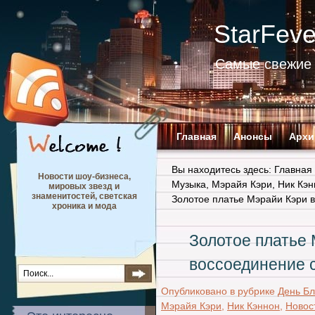
StarFev
Самые свежие 
Главная
Анонсы
Архи
Вы находитесь здесь:
Главная
Новости шоу-бизнеса,
Музыка
,
Мэрайя Кэри
,
Ник Кэн
мировых звезд и
знаменитостей, светская
Золотое платье Мэрайи Кэри 
хроника и мода
Золотое платье
воссоединение 
Опубликовано в рубрике
День Б
Мэрайя Кэри
,
Ник Кэннон
,
Новос