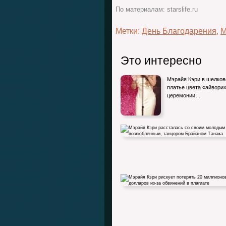
По материалам: starslife.ru
Метки:
День Благодарения
,
М
Это интересно
Мэрайя Кэри в шелко
платье цвета «айвори»
церемонии…
Мэрайя Кэри рассталась со своим мол
возлюбленным, танцором…
Мэрайя Кэри рискует потерять 20 милл