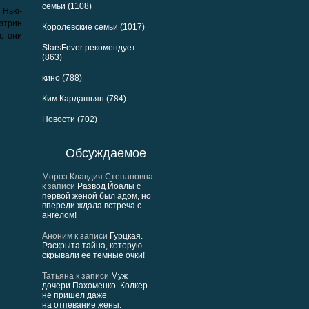
семьи (1108)
 Нью-
Кэтрин
Королевские семьи (1017)
то они
StarsFever рекомендует
(863)
кино (788)
Ким Кардашьян (784)
Новости (702)
Обсуждаемое
Мороз Клавдия Степановна
к записи
Развод Йоалы с
первой женой был адом, но
впереди ждала встреча с
ангелом!
Аноним
к записи
Гурцкая.
Раскрыта тайна, которую
скрывали ее темные очки!
Татьяна
к записи
Муж
дочери Пахоменко. Колкер
не пришел даже
на отпевание жены.