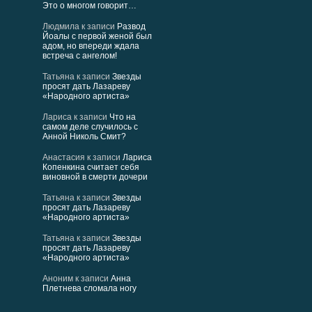
Это о многом говорит…
Людмила
к записи
Развод
Йоалы с первой женой был
адом, но впереди ждала
встреча с ангелом!
Татьяна
к записи
Звезды
просят дать Лазареву
«Народного артиста»
Лариса
к записи
Что на
самом деле случилось с
Анной Николь Смит?
Анастасия
к записи
Лариса
Копенкина считает себя
виновной в смерти дочери
Татьяна
к записи
Звезды
просят дать Лазареву
«Народного артиста»
Татьяна
к записи
Звезды
просят дать Лазареву
«Народного артиста»
Аноним
к записи
Анна
Плетнева сломала ногу