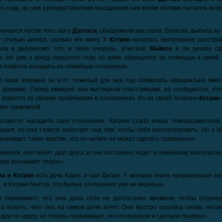
о года, но уже к рождественским праздникам сам всеми силами пытался воз
начался после того, как у
Дугласа
обнаружили рак горла. Болезнь выбила из
 столько актера, сколько его жену. У
Кэтрин
началось биполярное расстрой
ала в депрессию, что, в свою очередь, угнетало
Майкла
и он решил сд
в. Но уже к концу прошлого года он даже обращался за помощью к своей 
а помогла наладить их семейные отношения.
о пара впервые за этот тяжелый для нее год появилась официально вмес
 дорожке. Перед камерой они выглядели счастливыми, но сообщается, что
 борется со своими проблемами в отношениях. Из-за своей болезни
Кэтрин
ее тревожной.
ытаются наладить свои отношения. Кэтрин стала очень темпераментной 
ания, но она тяжело работает над тем, чтобы себя контролировать. Но у 
возникает такое чувство, что он ничего не может сделать правильно».
мнения, они любят друг друга, и они постоянно ходят к семейному консультан
нова возникают споры».
ла и Кэтрин
есть дочь Кэрис и сын Дилан. У актеров очень напряженные ра
, и Кэтрин боится, что былые отношения уже не вернешь.
н
переживает, что она дала себе не достаточно времени, чтобы отдохну
и понять, чего она на самом деле хочет. Они быстро сошлись снова, пото
 друг по другу, но теперь переживают, что поспешили и сделали ошибку».