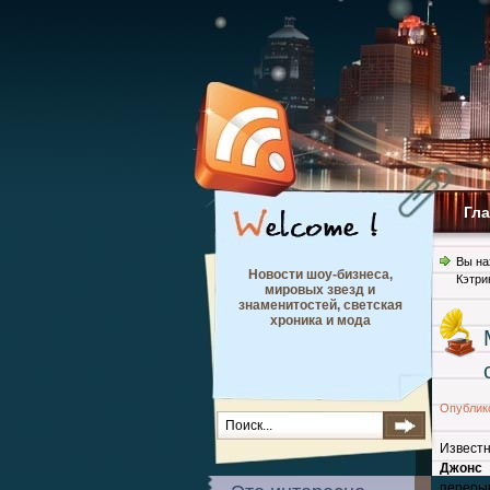
Гл
Вы на
Новости шоу-бизнеса,
Кэтри
мировых звезд и
знаменитостей, светская
хроника и мода
Опублик
Известн
Джонс
переры