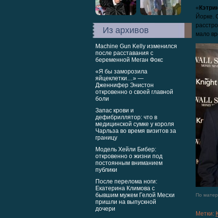
«
Кэтри
Йорке. 
расстро
Из архивов
мало вр
Machine Gun Kelly изменился
после расставания с
беременной Меган Фокс
«Я бы заморозила
яйцеклетки…» —
Дженнифер Энистон
откровенно о своей главной
боли
Запас крови и
дефибриллятор: что в
медицинской сумке у короля
Чарльза во время визитов за
границу
Модель Хейли Бибер:
откровенно о жизни под
постоянным вниманием
публики
После перелома ноги:
Екатерина Климова с
бывшим мужем Гелой Месхи
По матери
пришли на выпускной
дочери
Метки: