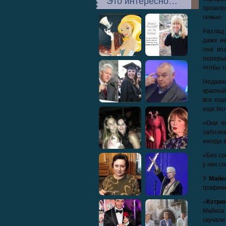
Это интересно…
прошлог
семью.
Разлад 
даже не
она вп
переры
чтобы т
Недавн
красной
все еще
еще бол
«Они п
заболев
иногда 
«Без со
у них с
У
Майк
графики
«
Кэтри
Майкла 
скучали