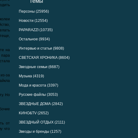
Темы
родить
Персоны (25956)
 колеи
Новости (12554)
ство,
PAPARAZZI (10735)
елать
теще,
Остальное (9934)
Интервью и статьи (9808)
те на
 пара
СВЕТСКАЯ ХРОНИКА (8604)
стала
Звездные семьи (6687)
из-за
Музыка (4319)
Майкла
Мода и красота (3397)
Русские файлы (3053)
ту. Но
ЗВЕЗДНЫЕ ДОМА (2842)
бочие
KИНО&TV (2652)
ЗВЕЗДНЫЙ ОТДЫХ (2111)
ть от
му что
Звезды и бренды (1257)