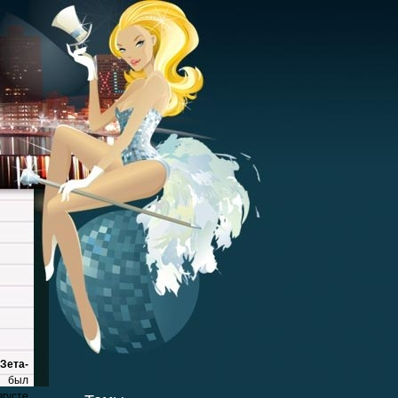
 Зета-
ы был
густе