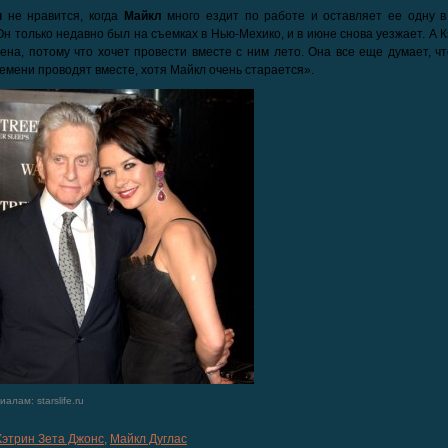
н
не нравится, когда
Майкл
много ездит по работе и оставляет ее одну в
Он только недавно был на съемках в Нью-Мехико, и в июне снова уезжает. А 
ена, потому что хочет провести вместе с ним лето. Она все еще думает, ч
емени проводят вместе, хотя Майкл очень старается».
алам: starslife.ru
Кэтрин Зета Джонс
,
Майкл Дуглас