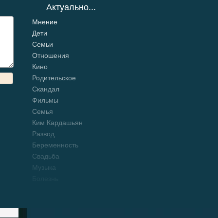
Актуально...
Мнение
Дети
Семьи
Отношения
Кино
Родительское
Скандал
Фильмы
Семья
Ким Кардашьян
Развод
Беременность
Свадьба
Музыка
Болезнь