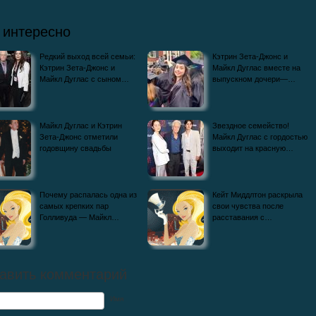
 интересно
Редкий выход всей семьи:
Кэтрин Зета-Джонс и
Кэтрин Зета-Джонс и
Майкл Дуглас вместе на
Майкл Дуглас с сыном…
выпускном дочери—…
Майкл Дуглас и Кэтрин
Звездное семейство!
Зета-Джонс отметили
Майкл Дуглас с гордостью
годовщину свадьбы
выходит на красную…
Почему распалась одна из
Кейт Миддлтон раскрыла
самых крепких пар
свои чувства после
Голливуда — Майкл…
расставания с…
авить комментарий
Имя