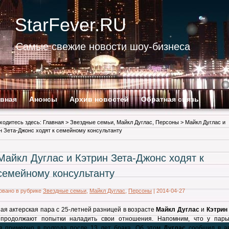
StarFever.RU
Самые свежие новости шоу-бизнеса
авная
Анонсы
Архив новостей
Обратная связь
ходитесь здесь:
Главная
>
Звездные семьи
,
Майкл Дуглас
,
Персоны
> Майкл Дуглас и
н Зета-Джонс ходят к семейному консультанту
Майкл Дуглас и Кэтрин Зета-Джонс ходят к
семейному консультанту
овано в рубрике
Звездные семьи
,
Майкл Дуглас
,
Персоны
|
2014-04-27
ая актерская пара с 25-летней разницей в возрасте
Майкл Дуглас
и
Кэтрин
продолжают попытки наладить свои отношения. Напомним, что у пар
в примерно в полгода после 13 лет брака. Об этом
Дуглас
сообщил в ав