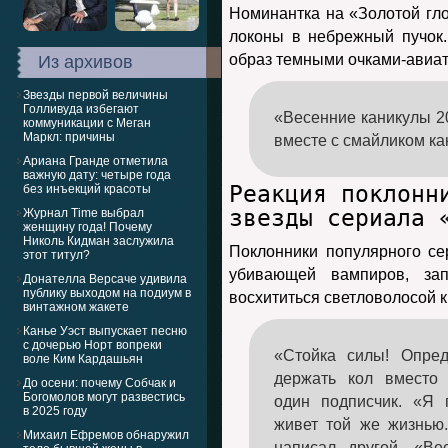
Номинантка на «Золотой гл
локоны в небрежный пучок
образ темными очками-авиат
Из архивов
Звезды первой величины
Голливуда избегают
«Весенние каникулы 2
коммуникации с Меган
Маркл: причины
вместе с смайликом ка
Ариана Гранде отметила
важную дату: четыре года
Реакция поклонн
без инъекций красоты
звезды сериала 
Журнал Time выбрал
женщину года! Почему
Николь Кидман заслужила
Поклонники популярного се
этот титул?
убивающей вампиров, зап
Донателла Версаче удивила
публику выходом на подиум в
восхититься светловолосой 
винтажном жакете
Канье Уэст выпускает песню
с дочерью Норт вопреки
«Стойка силы! Опре
воле Ким Кардашьян
держать кол вместо
До осени: почему Собчак и
Богомолов могут развестись
один подписчик. «Я 
в 2025 году
живет той же жизнью
Михаил Ефремов обнаружил
написал другой. «Ве