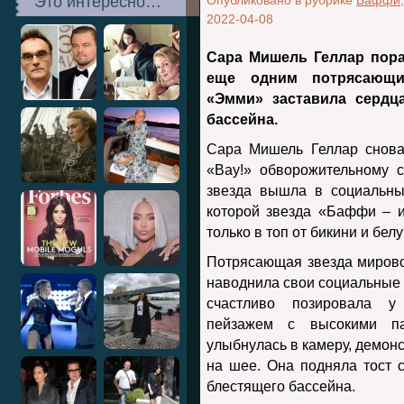
Это интересно…
Опубликовано в рубрике
Баффи
2022-04-08
Сара Мишель Геллар пора
еще одним потрясающи
«Эмми» заставила сердц
бассейна.
Сара Мишель Геллар снова 
«Вау!» обворожительному с
звезда вышла в социальны
которой звезда «Баффи – 
только в топ от бикини и бел
Потрясающая звезда мировог
наводнила свои социальные
счастливо позировала у
пейзажем с высокими п
улыбнулась в камеру, демонс
на шее. Она подняла тост с
блестящего бассейна.