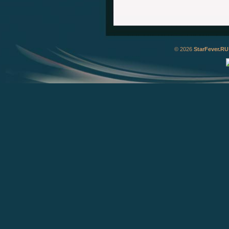
© 2026
StarFever.RU