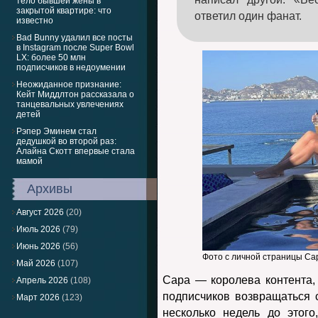
тело бывшей жены в
закрытой квартире: что
ответил один фанат.
известно
Bad Bunny удалил все посты
в Instagram после Super Bowl
LX: более 50 млн
подписчиков в недоумении
Неожиданное признание:
Кейт Миддлтон рассказала о
танцевальных увлечениях
детей
Рэпер Эминем стал
дедушкой во второй раз:
Алайна Скотт впервые стала
мамой
Архивы
Август 2026
(20)
Июль 2026
(79)
Июнь 2026
(56)
Фото с личной страницы Сар
Май 2026
(107)
Сара — королева контента, и
Апрель 2026
(108)
подписчиков возвращаться с
Март 2026
(123)
несколько недель до этог