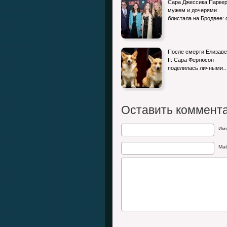
Сара Джессика Паркер
мужем и дочерями
блистала на Бродвее:
После смерти Елизав
II: Сара Фергюсон
поделилась личными
Оставить коммент
Им
Mai