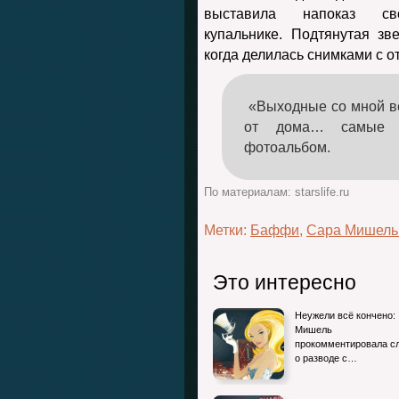
выставила напоказ 
купальнике. Подтянутая зв
когда делилась снимками с о
«Выходные со мной в
от дома… самые 
фотоальбом.
По материалам: starslife.ru
Метки:
Баффи
,
Сара Мишель
Это интересно
Неужели всё кончено:
Мишель
прокомментировала с
о разводе с…