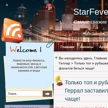
StarFev
Самые свежие 
Главная
Анонсы
Архи
Вы находитесь здесь:
Главная
Новости шоу-бизнеса,
Геллар
> Только топ и рубашк
мировых звезд и
знаменитостей, светская
фанатов биться чаще!
хроника и мода
Только топ и ру
Геррал заставил
чаще!