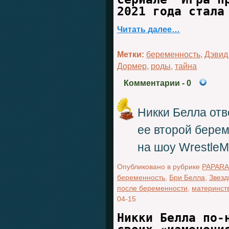
2021 года стала
Читать далее…
Метки:
беременность
,
Дэвид
Дормер
,
роды
,
тайна
Комментарии
- 0
Никки Белла отв
ее второй бере
на шоу WrestleM
Опубликовано в рубрике
PAPARA
беременность
,
Бри Белла
,
Звезд
после беременности
,
материнст
04-15
Никки Белла по-