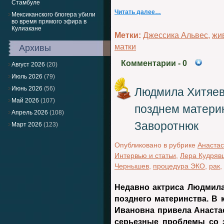
Стамбуле
Читать далее…
Мексиканского блогера убили
во время прямого эфира в
Кулиакане
Метки:
Джессика Альвес
,
жи
матки
Архивы
Комментарии
- 0
Август 2026
(20)
Июль 2026
(79)
Июнь 2026
(56)
Людмила Хитяев
Май 2026
(107)
позднем матери
Апрель 2026
(108)
Заворотнюк
Март 2026
(123)
Опубликовано в рубрике
Анастас
Интервью и статьи
,
Лера Кудряв
Чернышев
,
процедура ЭКО
,
рак
,
Недавно актриса Людмила
позднего материнства. В 
Ивановна привела Анаста
серьезные проблемы со 