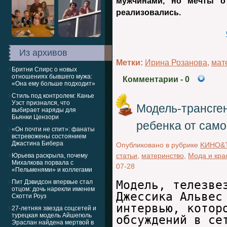
мужчинами, но мечты о
реализовались.
Из архивов
Метки:
Ирина Розанова
,
мат
Бритни Спирс о новых
отношениях бывшего мужа:
Комментарии
- 0
«Она ему больше подходит»
Стиль под контролем: Канье
Уэст признался, что
Модель-трансге
выбирает наряды для
Бьянки Цензори
ребенка от само
«Он почти не спит»: фанаты
встревожены состоянием
Джастина Бибера
Опубликовано в рубрике
KИНО&
статьи
,
материнство
,
Мода и кра
Юрьева раскрыла, почему
Михалкова порвала с
07-28
«Пельменями» и коллегами
Пит Дэвидсон впервые стал
Модель, телезве
отцом: дочь нарекли именем
Джессика Альвес
Скотти Роуз
интервью, котор
27-летняя звезда соцсетей и
турецкая модель Айшегюль
обсуждений в се
Эраслан найдена мертвой в