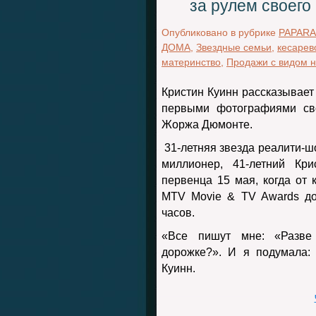
за рулем своего
Опубликовано в рубрике
PAPARA
ДОМА
,
Звездные семьи
,
кесарев
материнство
,
Продажи с видом н
Кристин Куинн рассказывает
первыми фотографиями сво
Жоржа Дюмонте.
31-летняя звезда реалити-шо
миллионер, 41-летний Кри
первенца 15 мая, когда от
MTV Movie & TV Awards до
часов.
«Все пишут мне: «Разве
дорожке?». И я подумала: 
Куинн.