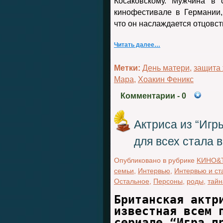
Косаковскому. Мужчина в 
кинофестивале в Германии,
что он наслаждается отцовс
Читать далее…
Метки:
День матери
,
защита
Мара
,
Хоакин Феникс
Комментарии
- 0
Актриса из “Игр
для всех стала 
Опубликовано в рубрике
KИНО&
семьи
,
Интервью
,
Интервью и ст
Остальное
,
Персоны
,
роды
,
тайн
Британская актр
известная всем 
сериале “Игра п