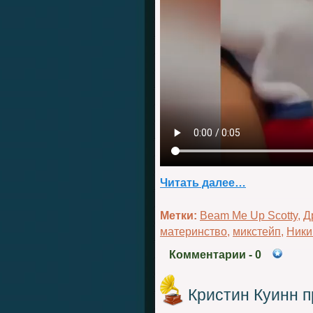
Читать далее…
Метки:
Beam Me Up Scotty
,
Д
материнство
,
микстейп
,
Ники
Комментарии
- 0
Кристин Куинн 