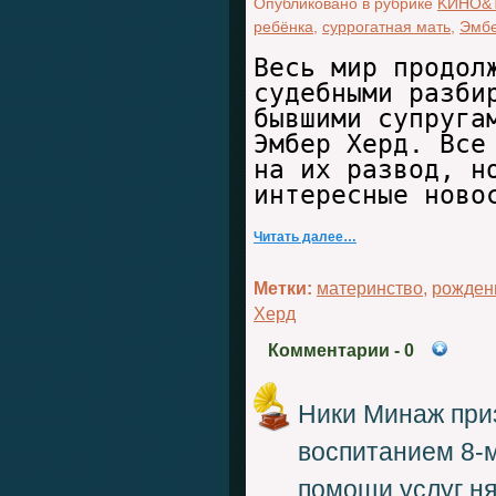
Опубликовано в рубрике
KИНО&
ребёнка
,
суррогатная мать
,
Эмбе
Весь мир продол
судебными разби
бывшими супруга
Эмбер Херд. Все
на их развод, н
интересные ново
Читать далее…
Метки:
материнство
,
рожден
Херд
Комментарии
- 0
Ники Минаж при
воспитанием 8-
помощи услуг н