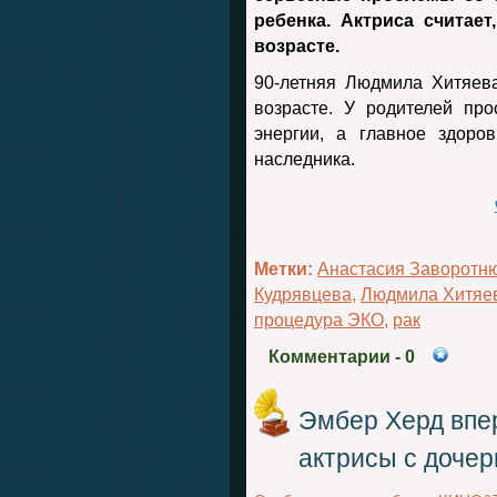
ребенка. Актриса считает
возрасте.
90-летняя Людмила Хитяева
возрасте. У родителей пр
энергии, а главное здоро
наследника.
Метки:
Анастасия Заворотн
Кудрявцева
,
Людмила Хитяе
процедура ЭКО
,
рак
Комментарии
- 0
Эмбер Херд впе
актрисы с доче