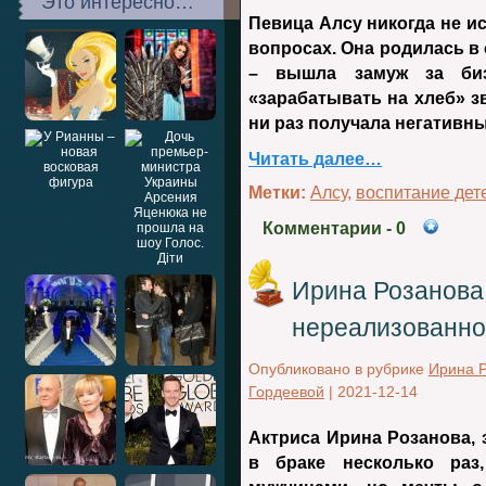
Это интересно…
Певица Алсу никогда не 
вопросах. Она родилась в
– вышла замуж за биз
«зарабатывать на хлеб» з
ни раз получала негативн
Читать далее…
Метки:
Алсу
,
воспитание дет
Комментарии
- 0
Ирина Розанова:
нереализованно
Опубликовано в рубрике
Ирина 
Гордеевой
|
2021-12-14
Актриса Ирина Розанова,
в браке несколько раз