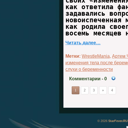
своих «изменени
как ответила фа
задавались вопр
новоиспеченная 
как родила свое
восемь месяцев 
Читать далее…
Метки:
WrestleMania
,
Артем 
изменения тела после берем
слухи о беременности
Комментарии
- 0
1
2
3
»
4
© 2026
StarFever.RU