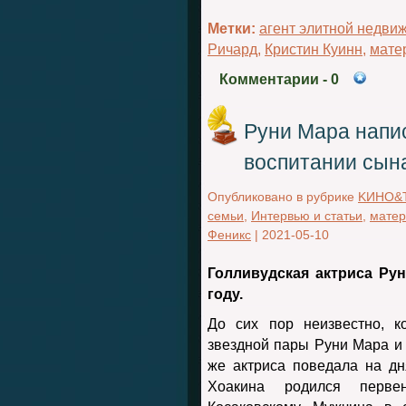
Метки:
агент элитной недви
Ричард
,
Кристин Куинн
,
мате
Комментарии
- 0
Руни Мара напи
воспитании сын
Опубликовано в рубрике
KИНО&
семьи
,
Интервью и статьи
,
матер
Феникс
|
2021-05-10
Голливудская актриса Ру
году.
До сих пор неизвестно, к
звездной пары Руни Мара и
же актриса поведала на дн
Хоакина родился первен