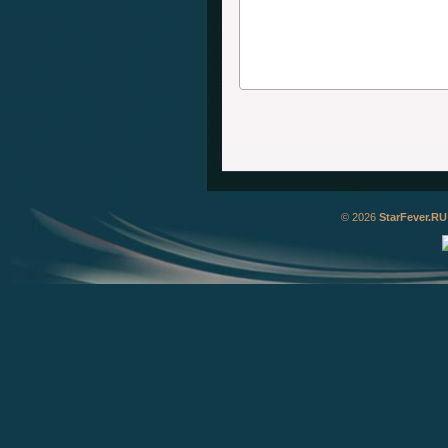
© 2026
StarFever.RU