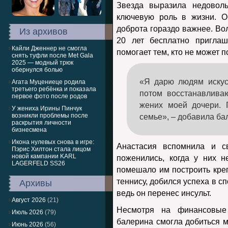
Звезда выразила недоволь
ключевую роль в жизни. О
доброта гораздо важнее. Во
Из архивов
20 лет бесплатно приглаш
Кайли Дженнер не смогла
помогает тем, кто не может п
снять туфли после Met Gala
2025 — модный трюк
обернулся болью
«Я дарю людям искус
Агата Муцениеце родила
третьего ребёнка и показала
потом восстанавлива
первое фото после родов
жених моей дочери. 
У жениха Ирины Пинчук
возникли проблемы после
семье», – добавила ба
раскрытия личности
бизнесмена
Икона нулевых снова в игре:
Анастасия вспомнила и с
Пэрис Хилтон стала лицом
новой кампании KARL
поженились, когда у них 
LAGERFELD SS26
помешало им построить креп
теннису, добился успеха в с
Архивы
ведь он перенес инсульт.
Август 2026
(21)
Несмотря на финансовые
Июль 2026
(79)
балерина смогла добиться 
Июнь 2026
(56)