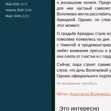
о роскошном полете. Пред
Май 2026
(107)
для нее частный самолет
Апрель 2026
(108)
Волочкова могла расслабитьс
Март 2026
(123)
Ариадной. Однако, по сло
этот момент.
О свадьбе Ариадны стало из
помолвке появились на дне
с Никитой и продемонстрир
любит внимания прессы и р
она сияла от счастья и с го
Сейчас пара строит совмес
слухи, что дочь Волочковой 
Однако официального подтве
По материалам: starslife.ru
Метки:
Анастасия Волочкова
Это интересно