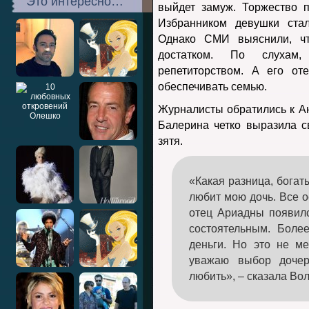
Это интересно…
выйдет замуж. Торжество п
Избранником девушки ста
Однако СМИ выяснили, чт
достатком. По слухам
репетиторством. А его от
обеспечивать семью.
Журналисты обратились к А
Балерина четко выразила 
зятя.
«Какая разница, богат
любит мою дочь. Все о
отец Ариадны появил
состоятельным. Боле
деньги. Но это не м
уважаю выбор доче
любить», – сказала Во