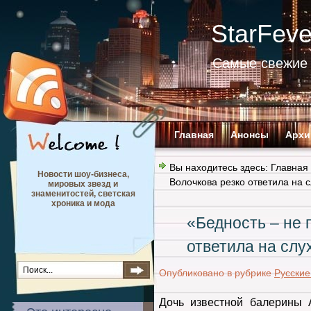
StarFev
Самые свежие 
Главная
Анонсы
Архи
Вы находитесь здесь:
Главная
Новости шоу-бизнеса,
Волочкова резко ответила на с
мировых звезд и
знаменитостей, светская
хроника и мода
«Бедность – не 
ответила на слу
Опубликовано в рубрике
Русские
Дочь известной балерины 