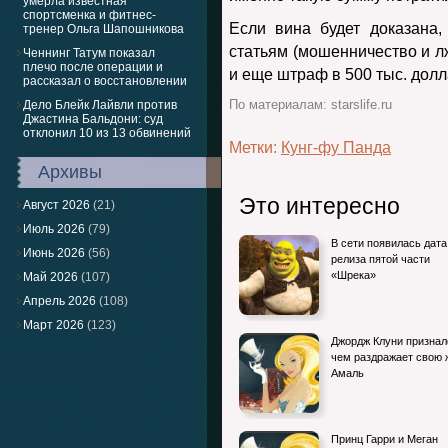
умерла известная
спортсменка и фитнес-
Если вина будет доказана
тренер Ольга Шапошникова
статьям (мошенничество и л
Ченнинг Татум показал
плечо после операции и
и еще штраф в 500 тыс. долл
рассказал о восстановлении
Дело Блейк Лайвли против
По материалам: starslife.ru
Джастина Бальдони: суд
отклонил 10 из 13 обвинений
Метки:
Кунг-фу Панда
Архивы
Это интересно
Август 2026
(21)
Июль 2026
(79)
В сети появилась дата
Июнь 2026
(56)
релиза пятой части
«Шрека»
Май 2026
(107)
Апрель 2026
(108)
Март 2026
(123)
Джордж Клуни признал
чем раздражает свою 
Амаль
Принц Гарри и Меган