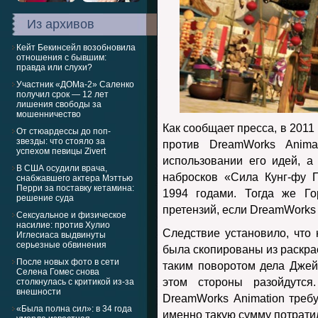
Из архивов
Кейт Бекинсейл возобновила
отношения с бывшим:
правда или слухи?
Участник «ДОМа-2» Саленко
получил срок — 12 лет
лишения свободы за
мошенничество
Как сообщает пресса, в 2011
От стюардессы до поп-
звезды: что стояло за
против DreamWorks Anim
успехом певицы Zivert
использовании его идей, 
В США осудили врача,
набросков «Сила Кунг-фу 
снабжавшего актера Мэттью
Перри за поставку кетамина:
1994 годами. Тогда же Го
решение суда
претензий, если DreamWorks
Сексуальное и физическое
насилие: против Хулио
Следствие установило, что
Иглесиаса выдвинуты
серьезные обвинения
была скопированы из раскрас
После новых фото в сети
таким поворотом дела Джейм
Селена Гомес снова
этом стороны разойдутс
столкнулась с критикой из-за
внешности
DreamWorks Animation треб
«Была полна сил»: в 34 года
именно такую сумму потратил