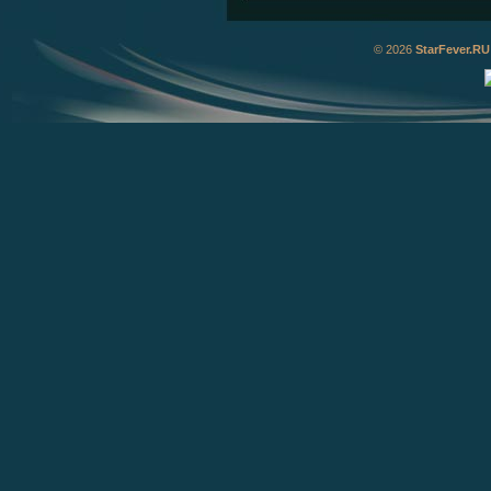
© 2026
StarFever.RU