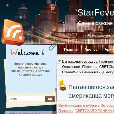
StarFev
Самые свежие 
Главная
Анонсы
Архи
Вы находитесь здесь:
Главная
Новости шоу-бизнеса,
Остальное
,
Персоны
,
СВЕТСК
мировых звезд и
знаменитостей, светская
DreamWorks американца могут
хроника и мода
Пытавшегося за
американца могу
Опубликовано в рубрике
Интервь
Персоны
,
СВЕТСКАЯ ХРОНИКА