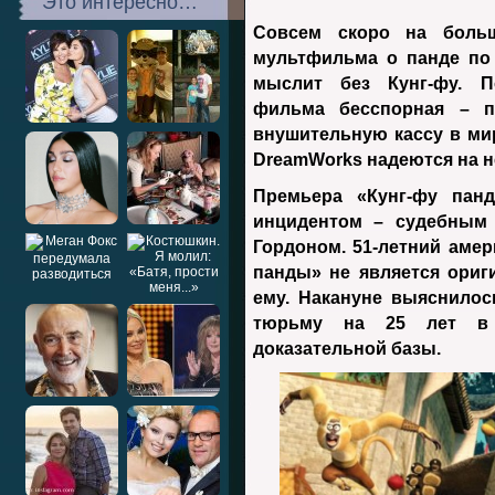
Это интересно…
Совсем скоро на боль
мультфильма о панде по
мыслит без Кунг-фу. П
фильма бесспорная – п
внушительную кассу в ми
DreamWorks надеются на н
Премьера «Кунг-фу пан
инцидентом – судебным 
Гордоном. 51-летний амер
панды» не является ориг
ему. Накануне выяснилос
тюрьму на 25 лет в 
доказательной базы.