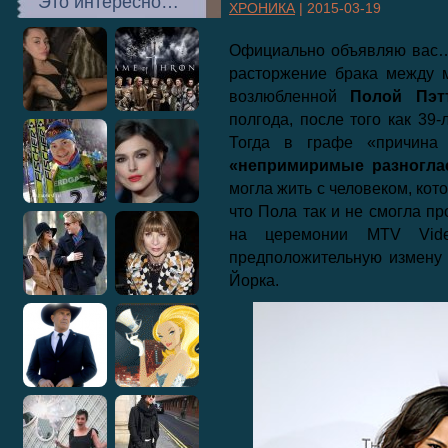
Это интересно…
ХРОНИКА
|
2015-03-19
Официально объявляю вас…
расторжение брака между 
возлюбленной
Полой Пэтт
полгода, после того как 39-
Тогда в графе «причина
«непримиримые разногла
могла жить с человеком, кот
что Пола так и не смогла п
на церемонии MTV Vid
предположительную измену
Йорка.