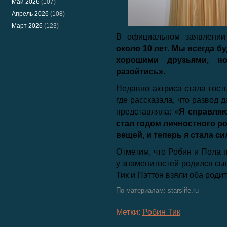
Май 2026
(107)
Апрель 2026
(108)
Март 2026
(123)
В официальном заявлении
около 10 лет. Мы всегда б
хорошими друзьями, 
разойтись».
Недавно актриса стала гост
где рассказала, что развод 
представляла: «
Я справляю
стал годом личностного ро
вещей, и теперь я стала си
Отметим, что Робин и Пола 
у знаменитостей родился сы
Тик и Пэттон взяли оба роди
По материалам: starslife.ru
Метки:
Робин Тик