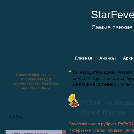
StarFev
Самые свежие 
Главная
Анонсы
Архи
Вы находитесь здесь:
Главная
Новости шоу-бизнеса,
семьи
,
Интервью и статьи
,
Муз
мировых звезд и
знаменитостей, светская
СВЕТСКАЯ ХРОНИКА
> Робин 
хроника и мода
Робин Тик разве
Полой Пэттон
Опубликовано в рубрике
PAPARA
Интервью и статьи
,
Музыка
,
Ост