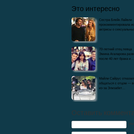
Это интересно
Сестра Блейк Лайвли
прокомментировала и
актрисы о сексуальн
70-летний отец певца
Эмина Агаларова разв
после 40 лет брака и…
Майли Сайрус отказал
общаться с отцом — в
из-за Элизабет…
Оставить коммент
Им