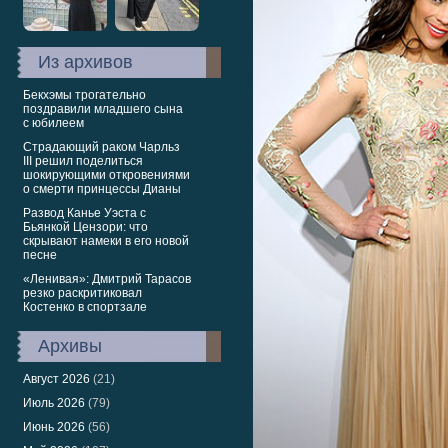
Из архивов
Бекхэмы трогательно
поздравили младшего сына
с юбилеем
Страдающий раком Чарльз
III решил поделиться
шокирующими откровениями
о смерти принцессы Дианы
Развод Канье Уэста с
Бьянкой Цензори: что
скрывают намеки в его новой
песне
«Ленивая»: Дмитрий Тарасов
резко раскритиковал
Костенко в спортзале
Архивы
Август 2026
(21)
Июль 2026
(79)
Июнь 2026
(56)